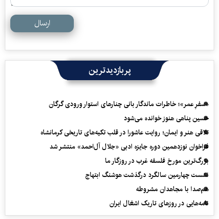
ارسال
پربازدیدترین
«سفرِ عمر»؛ خاطرات ماندگار بانی چنارهای استوار ورودی گرگان
حسین پناهی هنوز خوانده می‌شود
تلاقی هنر و ایمان؛ روایت عاشورا در قلب تکیه‌های تاریخی کرمانشاه
فراخوان نوزدهمین دوره جایزه ادبی «جلال آل‌احمد» منتشر شد
بزرگ‌ترین مورخ فلسفه غرب در روزگار ما
نشست چهارمین سالگرد درگذشت هوشنگ ابتهاج
هم‌صدا با مجاهدان مشروطه
نامه‌هایی در روزهای تاریک اشغال ایران