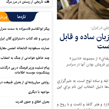
سند تاریخی از زیستن در مرز مرگ
تازه‌ها
پرباز
ي در ايران:
پیکر ابوالقاسم قاسم‌زاده به سمت منزل
بان ساده و قابل
بررسی و نقد کتاب «استراتژی کلان ایران
است
عمارت مسعودیه؛ کتابخانه انجمن معار
چند خاطره خواندنی از جنگ به انتخاب 
اب‌هاي «اريگامي» و «غذاهاي 30 دقيقه‌اي» از مجموعه «داميز»
پر فروش بودن آنها در سراسر
پیام تسلیت وزیر فرهنگ در پی درگذشت ا
پیشکسوت موسسه اطلاعات
 ابله و ساده لوح است، به خبرگزاري
روایتی میان‌رشته‌ای از بحران طبیعت در
ها دليل انتخاب اين نام براي اين
مواجهه با دیگری
بحران اخلاق و جنون قدرت
رد و هنر كاغذ و تاست و با روح و