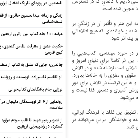
سي داريم با كاغذي كه در دسترس
نامه‌هایی در روزهای تاریک اشغال ایران
يزاد عجين شده است.
زندگی و زمانه عبدالحسین حائری؛ از فقهِ
نسخه‌شناسی
شه اين هنر و تأثير آن در زندگي بر
ده و خواننده‌اي كه هيچ اطلاعاتي
عرضه ۱۰۰۰ جلد کتاب بین زائران اربعین در مرزهای کرمانشاه
لق يك اثر شود.
حکایت عشق و معرفت نظامی گنجوی، پیو
کهن فارسی
در حوزه مهندسي، كتاب‌هايي را
اهاي 30 دقيقه‌اي» گفت: اين اثر كاملاً براي دنياي امروز و
چالدران؛ جایی که عشق به کتاب از سخت‌ت
و تلاش است نوشته شده و در تلاش
قوي و مغزي را به خانه‌ها بياورد.
ابوالقاسم قاسم‌زاده، نویسنده و روزنا
 و به اين ترتيب در تلاش براي دور
نوزایی جام باشگاه‌های کتاب‌خوانی
موزش آشپزي و دستور غذا نيست و
 مي‌شود.
رونمایی از ۶ اثر نویسندگان دلیجان
سلامت»
 تطبيق اين غذاها با فرهنگ ايراني،
 و خوانندگان ايراني مي‌توانند در
از تصویر رهبر شهید تا قلب مردم عراق؛
گسترده در راهپیمایی اربعین
 كنند.