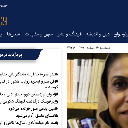
جمعه ۱۶ مرداد ۰۵
نوجوان
دین و اندیشه
فرهنگ و نشر
میهن و مقاومت
استان‌ها
ای
سه‌شنبه ۱۶ اسفند ۱۳۹۰ - ۱۷:۴۶
پربازدیدتری
«سفرِ عمر»؛ خاطرات ماندگار بانی چناره
تلاقی هنر و ایمان؛ روایت عاشورا در قلب
کرمانشاه
فراخوان نوزدهمین دوره جایزه ادبی «ج
وزیر فرهنگ درگذشت فرهنگ شکوهی را
حسین پناهی هنوز خوانده می‌شود
سامسای عاشق، آدم می‌شود
پشت نام دولت‌آبادی، سال‌ها تلاش و ا