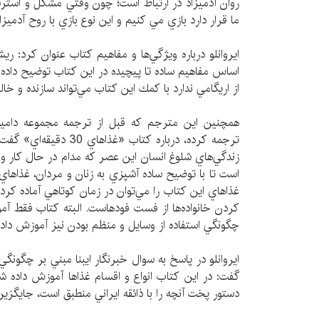
روان آدميزاد در ارتباط است؛ چون وقتي مشكل و استر
ما قرار دارد بازي مي كنيم و اين نوع بازي با روح آدم
ايروانلو درباره ويژگي‌ها و مفاهيم كتاب عنوان كرد: ري
اساس مفاهيم ساده تا پيچيده در اين كتاب توضيح داده ش
از اريگامي ندارد با كمك اين كتاب مي‌تواند سازنده و خا
همچنين اين مترجم كه قبل از ترجمه مجموعه داميز 
ترجمه كرده، درباره كتاب «غذ
زندگي‌هاي شلوغ انسان اين عصر كه مدام در حال كار 
است تا با توضيح ساده آشپزي به زنان و مردان، غذاهاي م
غذاهاي اين كتاب را مي‌توان در زمان كوتاهي آماده كرد
كردن خانواده‌ها از فست فودهاست. البته كتاب فقط آ
چگونگي استفاده از وسايل و منظم بودن نيز آموزش داده
ايروانلو در پاسخ به سوال خبرنگار ايبنا مبني بر چگونگي
گفت: در اين كتاب انواع و اقسام غذاها آموزش داده شده
دستور پخت آنچه را با ذائقه ايراني منطبق است، جايگزين