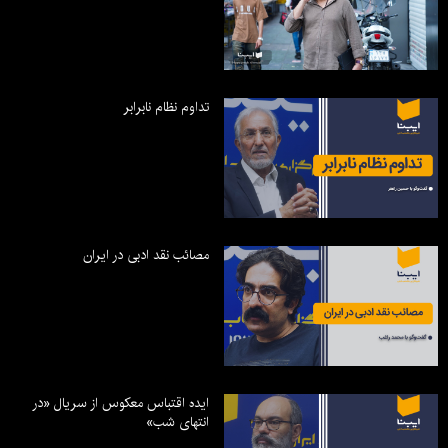
تداوم نظام نابرابر
مصائب نقد ادبی در ایران
ایده اقتباس معکوس از سریال «در
انتهای شب»