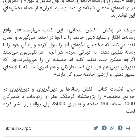
رابطه «دينداري و رسانه»،«انواع رسانه و انواع تعامل با دين» و «مروري
بر برنامه‌هاي مذهبي شبكه‌هاي صدا و سيما ايران» از جمله بخش‌هاي
اين نوشتارند.
مولف در بخش «كنش انتخابي» اين كتاب مي‌‌نويسد:«در واقع
رسانه‌ها افكار و عقايد ديني جامعه را تا آنجا در اختيار مي‌گيرند و اعمال
نفوذ مي‌كنند كه مخاطبان الگو‌هاي آنها را قبول كرده و زندگي خود را با
رسانه ‌تطبيق دهند. به عبارتي، مردم هر آنچه در تلويزيون مي‌بينند
اگرچه ممكن است تقليد كنند اما هميشه آن را نمي‌پذيرند،چرا كه
پذيرش ديني هم فرايندي است طولاني و هم امري‌است كه با لايه‌هاي
عميق ذهني و ارزشي جامعه سرو كار دارد.»
چاپ نخست كتاب «نقش رسانه‌ها بر دين‌گريزي و دين‌پذيري در
جوامع مختلف» را پژوهشگاه فرهنگ، هنر و ارتباطات با شمارگان
1000 نسخه، 164 صفحه و به بهاي 23000 ريال روانه بازار نشر كرده
است.