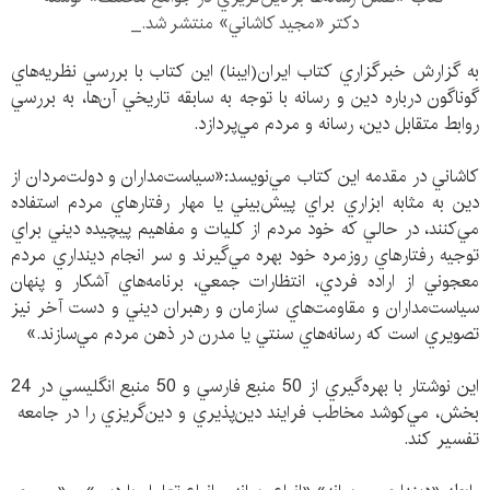
دكتر «مجيد كاشاني» منتشر شد._
به گزارش خبرگزاري كتاب ايران(ايبنا) اين كتاب با بررسي نظريه‌هاي
گوناگون درباره دين و رسانه با توجه به سابقه تاريخي آن‌ها، به بررسي
روابط متقابل دين، رسانه و مردم مي‌پردازد.
كاشاني در مقدمه اين كتاب مي‌نويسد:«سياست‌مداران و دولت‌مردان از
دين به مثابه ابزاري براي پيش‌بيني يا مهار رفتار‌هاي مردم استفاده
مي‌‌كنند، در حالي كه خود مردم از كليات و مفاهيم پيچيده ديني براي
توجيه رفتار‌هاي روزمره خود بهره مي‌گيرند و سر انجام دينداري مردم
معجوني از اراده فردي، انتظارات جمعي، برنامه‌هاي آشكار و پنهان
سياست‌مداران و مقاومت‌هاي سازمان و رهبران ديني و دست آخر نيز
تصويري است كه رسانه‌هاي سنتي يا مدرن در ذهن مردم مي‌سازند.»
اين نوشتار با بهره‌گيري از 50 منبع فارسي و 50 منبع انگليسي در 24
بخش، مي‌كوشد مخاطب فرايند دين‌پذيري و دين‌گريزي را در جامعه
تفسير كند.