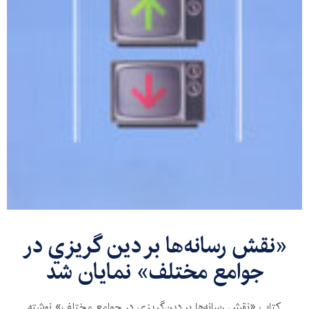
«نقش رسانه‌ها بر دين گريزي در
جوامع مختلف» نمايان شد
كتاب «نقش رسانه‌ها بر دين‌گريزي در جوامع مختلف» نوشته