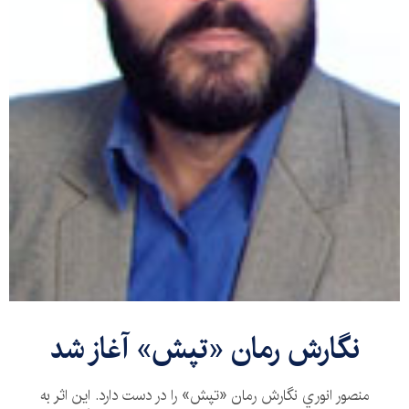
نگارش رمان «تپش» آغاز شد
منصور انوري نگارش رمان «تپش» را در دست دارد. اين اثر به