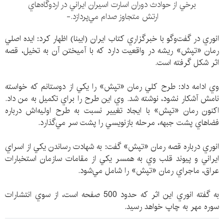
برخي از حوادث دوران اسارت اسيران ايراني در اردوگاه‌هاي
ارتش متجاوز صدام مي‌پردازد.-
انوري در گفت‌وگو با خبرگزاري كتاب ايران (ايبنا) اظهار كرد: ايده اصلي
رمان «تپش» ريشه در واقعيت دارد كه با آميختن آن به تخيل، قصه
اثر شكل گرفته است.
وي ادامه داد: طرح كلي رمان «تپش» را يكي از دوستانم كه خواسته
نامش آشكار نشود، نوشته شد. وي اين طرح را براي تكميل به من داد.
اكنون رمان «تپش» با ايجاد تغيير نسبت به طرح اوليه‌اش درباره
فضاهاي پشت جبهه، مرحله بازنويسي را پشت سر مي‌گذارد.
انوري درباره قصه رمان «تپش» گفت: به شهادت رساندن يكي از اسراي
ايراني و پيوند قلب وي به همسر يكي از مقامات سازمان استخبارات
عراق، ماجراي رمان «تپش» را شامل مي‌شود.
به گفته انوري اين اثر كه حدود 500 صفحه است، از سوي انتشارات
سوره مهر به چاپ خواهد رسيد.