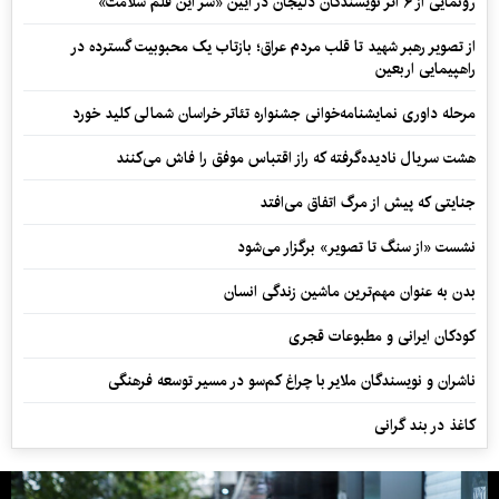
رونمایی از ۶ اثر نویسندگان دلیجان در آیین «سر این قلم سلامت»
از تصویر رهبر شهید تا قلب مردم عراق؛ بازتاب یک محبوبیت گسترده در
راهپیمایی اربعین
مرحله داوری نمایشنامه‌خوانی جشنواره تئاتر خراسان شمالی کلید خورد
هشت سریال نادیده‌گرفته که راز اقتباس موفق را فاش می‌کنند
جنایتی که پیش از مرگ اتفاق می‌افتد
نشست «از سنگ تا تصویر» برگزار می‌شود
بدن به عنوان مهم‌ترین ماشین زندگی انسان
کودکان ایرانی و مطبوعات قجری
ناشران و نویسندگان ملایر با چراغ کم‌سو در مسیر توسعه فرهنگی
کاغذ در بند گرانی