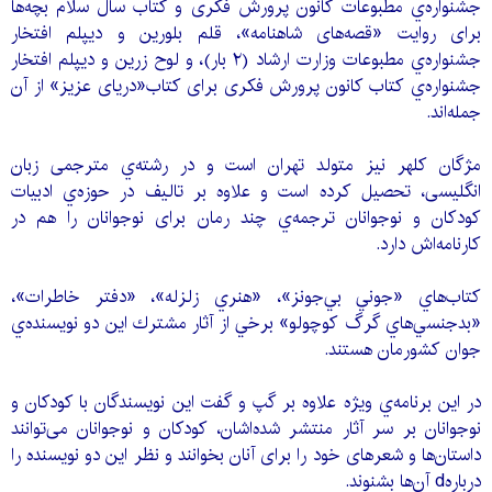
جشنواره‌ي مطبوعات كانون پرورش فكری و کتاب سال سلام بچه‌ها
برای روایت «قصه‌های شاهنامه»، قلم بلورین و دیپلم افتخار
جشنواره‌ي مطبوعات وزارت ارشاد (۲ بار)، و لوح زرین و دیپلم افتخار
جشنواره‌ي كتاب كانون پرورش فكری برای كتاب«دریای عزیز» از آن
جمله‌اند.
مژگان كلهر نيز متولد تهران است و در رشته‌ي مترجمى زبان
انگليسى، تحصيل كرده است و علاوه بر تاليف در حوزه‌ي ادبيات
كودكان و نوجوانان ترجمه‌ي چند رمان براى نوجوانان را هم در
كارنامه‌اش دارد.
كتاب‌هاي «جوني بي‌جونز»، «هنري زلزله»، «دفتر خاطرات»،
«بدجنسي‌هاي گرگ كوچولو» برخي از آثار مشترك اين دو نويسنده‌ي
جوان كشورمان هستند.
در این برنامه‌ي ویژه علاوه بر گپ و گفت این نویسندگان با کودکان و
نوجوانان بر سر آثار منتشر شده‌اشان، کودکان و نوجوانان می‌توانند
داستان‌ها و شعرهای خود را برای آنان بخوانند و نظر این دو نویسنده را
دربارهd آن‌ها بشنوند.