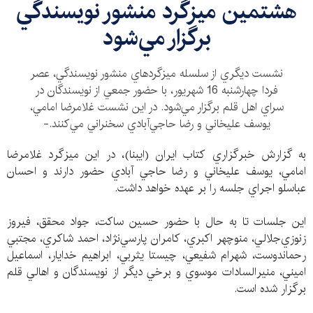
هشتمين ميزگرد منشور نويسندگي
برگزار مي‌شود
نشست ديگري از سلسله ميزگردهاي منشور نويسندگي‌، عصر
فردا ‌چهار‌شنبه 16 شهريور، با حضور جمعي از نويسندگان در
سراي اهل قلم برگزار مي‌شود. در اين نشست غلامرضا امامي،
‌يوسف عليخاني و رضا حاجي‌آبادي سخنراني مي‌كنند.-
به گزارش خبرگزاري كتاب ايران (ايبنا)، در اين ميزگرد غلامرضا
امامي، ‌يوسف عليخاني و رضا حاجي آبادي حضور دارند و احسان
عباسلو اجراي جلسه را بر عهده خواهد داشت.
اين جلسات تا به حال با حضور حسين ساكت، جواد محقق، فيروز
زنوزي‌جلالي، منوچهر اكبري، كامران پارسي‌نژاد،‌ احمد شاكري، مجتبي
رحماندوست، شهرام شفيعي، چيستا يثربي، ‌ابراهيم خدايار، اسماعيل
اميني، منيرالسادات موسوي و برخي ديگر از نويسندگان و اهالي قلم
برگزار شده است.