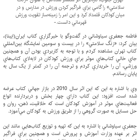
سلامتي» را گامي براي فراگير کردن ورزش در مدارس و در
ميان کودکان قلمداد کرد و اين امر را زمينه‌ساز تقويت ورزش
قهرماني دانست.-
فاطمه جعفري سياوشاني در گفت‌وگو با خبرگزاري كتاب ايران(ايبنا)،
بيان كرد:‌ «زنگ سلامتي» را در بيست‌ و سومين نمايشگاه بين‌المللي
كتاب تهران مشاهده كردم و با توجه به كاربردي بودن آن و همچنين
جاي خالي كتاب‌هاي موثر براي ورزش كودكان در لابه‌لاي كتاب‌هاي
ورزشي، آن را خريداري كردم و ترجمه آن را در کمتر از يک سال به
پايان رساندم.
وي با اشاره به اين كه اين اثر سال 2010 در بازار جهاني كتاب عرضه
شده است، افزود: اين کتاب داراي چهار بخش و دربردارنده انواع
فعاليت‌هاي موثر در آموزش كودكان است كه خلاقيت، ذهن، روان و
حل مسايل به صورت گروهي را از طريق ورزش به كودكان مي‌آموزد.
جعفري سياوشاني با اشاره به اين كه تهيه و توزيع كتاب‌هايي مانند اين
اثر بر عهده وزارت آموزش و پرورش است و همچنين براي فراگير