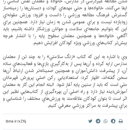
شدن مطالعه غيردرسي در مدارس، خانواده و معلمان نقش اساسي را
ايفا مي‌كنند، خانواده‌ها و حتي مهد‌هاي كودك و دبستان‌ها را زمينه‌ساز
گسترش فرهنگ مطالعه ورزشي را دانست و افزود: ورزش مقوله‌اي
زودبازده نيست و براي عمومي شدن به زمان نياز دارد. همچنين براي
اين كه بتوانيم جامعه‌اي سلامت و جوانان ورزشكار داشته باشيم، بايد
آگاهي خانواده‌ها و همچنين معلمان سطوح پايه را با انتشار هرچه
بيش‌تر كتاب‌هاي ورزشي ويژه كودكان افزايش دهيم.
وي با اشاره به اين كه كتاب «زنگ سلامتي» را به چند تن از معلمان
مدارس ارايه كرده و آن‌ها پس از به‌كارگيري بازي‌ها و فعاليت‌هاي ساده
آن، از پيشرفت دانش‌آموزان و همچنين صمينانه‌تر شدن ارتباط آن‌ها
سخن گفته‌اند، اظهار كرد: استعداديابي ركن اصلي پرورش قهرمانان
ملي است كه بايد از سنين پايه آغاز شود. البته انجام اين كار به معلمان
آموزش‌ديده نياز دارد و راه اصلي آن بهره‌گيري از كتاب‌هايي نظير اين
اثر است تا بتوان كودكان علاقه‌مند به ورزش‌هاي مختلف را شناسايي و
براي پيشرفت به مراكز ورزشي معرفي كنيم.