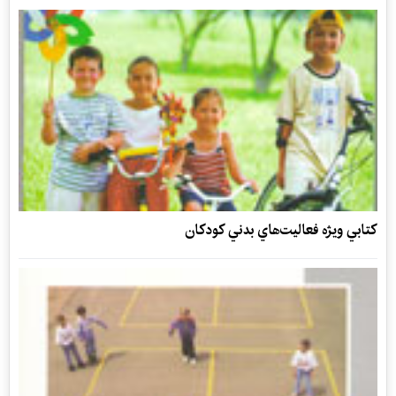
كتابي ويژه فعاليت‌هاي بدني كودكان