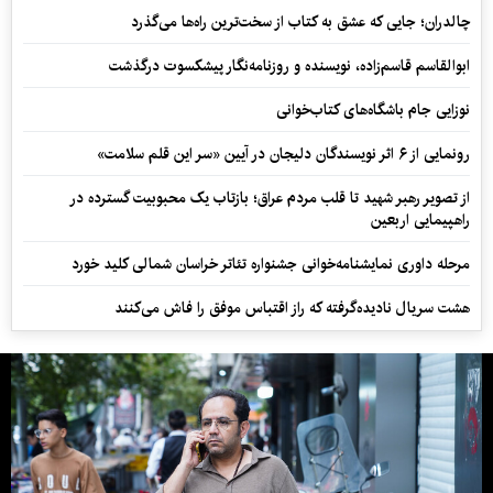
چالدران؛ جایی که عشق به کتاب از سخت‌ترین راه‌ها می‌گذرد
ابوالقاسم قاسم‌زاده، نویسنده و روزنامه‌نگار پیشکسوت درگذشت
نوزایی جام باشگاه‌های کتاب‌خوانی
رونمایی از ۶ اثر نویسندگان دلیجان در آیین «سر این قلم سلامت»
از تصویر رهبر شهید تا قلب مردم عراق؛ بازتاب یک محبوبیت گسترده در
راهپیمایی اربعین
مرحله داوری نمایشنامه‌خوانی جشنواره تئاتر خراسان شمالی کلید خورد
هشت سریال نادیده‌گرفته که راز اقتباس موفق را فاش می‌کنند