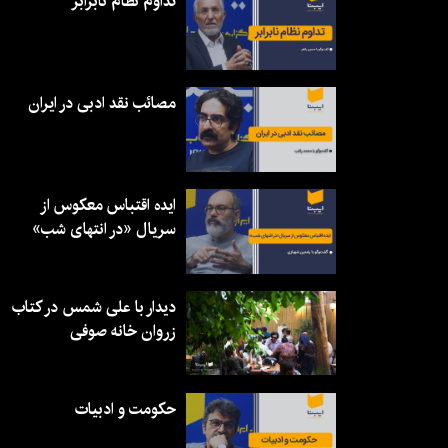
تداوم نظام نابرابر
مصائب نقد ادبی در ایران
ایده اقتباس معکوس از
سریال «در انتهای شب»
دیدار با علی شمس در کتاب
زروان خانه صوفی
حکومت و ادبیات