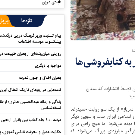
آبادی درون
تازه‌ها
پرباز
پیام تسلیت وزیر فرهنگ در پی درگذشت ا
پیشکسوت موسسه اطلاعات
؛
روایتی میان‌رشته‌ای از بحران طبیعت در
به کتابفروشی‌ها
مواجهه با دیگری
بحران اخلاق و جنون قدرت
نی توسط انتشارات کتابستان
نامه‌هایی در روزهای تاریک اشغال ایران
ید.
زندگی و زمانه عبدالحسین حائری؛ از فقهِ
نسخه‌شناسی
 سرباز» از یک سو روایت حمیدرضا
اسلامی ایران است و سویی دیگر
عرضه ۱۰۰۰ جلد کتاب بین زائران اربعین در مرزهای کرمانشاه
 دیده می‌شود اما هیچ راهی برای
رگیر مبارزه‌ای بزرگ می‌شوند که
حکایت عشق و معرفت نظامی گنجوی، پیو