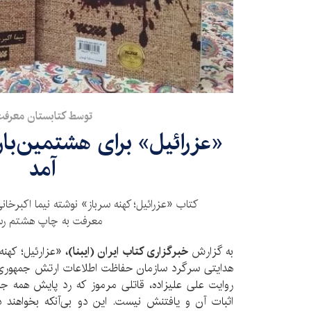
توسط کتابستان معرفت
«عزرائیل» برای هشتمین‌بار 
آمد
کتاب «عزرائیل؛ کهنه سرباز» نوشته نیما اکبرخا
معرفت به چاپ هشتم رس
به گزارش
خبرگزاری کتاب ایران (ایبنا)،
«عزارئیل؛ کهنه
هدایتی سرگرد سازمان حفاظت اطلاعات ارتش جمهوری 
روایت علی علیزاده، قاتلی مرموز که رد پایش همه جا
اثبات آن و یافتنش نیست. این دو بی‌آنکه بخواهند د