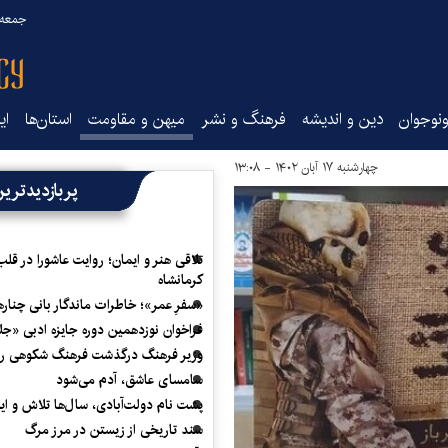
جمعه ۱۶ مرداد ۰۵
نوجوان
دین و اندیشه
فرهنگ و نشر
میهن و مقاومت
استان‌ها
ای
چهارشنبه ۱۷ آبان ۱۴۰۲ - ۱۳:۰۸
پربازدیدتری
تلاقی هنر و ایمان؛ روایت عاشورا در قلب
کرمانشاه
«سفرِ عمر»؛ خاطرات ماندگار بانی چناره
فراخوان نوزدهمین دوره جایزه ادبی «ج
وزیر فرهنگ درگذشت فرهنگ شکوهی را
سامسای عاشق، آدم می‌شود
پشت نام دولت‌آبادی، سال‌ها تلاش و ا
سند تاریخی از زیستن در مرز مرگ