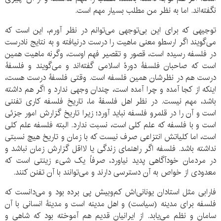
نگفته‌اند. اما به نظر من مطلب بسیار مهم است.
توجیهی که برای این بی‌توجهی می‌توانم در نظر آورم، این است که
می‌گویند اگر ارسطو معنی ماهیت را درست درنیافته و به نتایج نادرست
در فلسفه رسیده است، قصور و تقصیر فهم اوست، وگرنه ماهیت همین
است که صاحبان فلسفۀ دورۀ اسلامی گفته‌اند و می‌گویند و فلسفۀ
درست هم در نظرشان همین فلسفه است. وقتی فلسفۀ درست هست،
اینکه از کجا آمده و چرا آمده است، چندان وجهی ندارد و اگر هم داشته
باشد، مهم نیست. در نظر اهل فلسفۀ ما، تاریخ فلسفه کاری تفننی
است و آن را در قلمرو فلسفه نباید آورد؛ زیرا تاریخ گزارش امور جزئی
است و با فلسفه که علم کلی است، نسبت ندارد. البته فلسفه علم کلی
است، اما کلیاتش انتزاعی صرف نیست که با زمان و تاریخ هیچ نسبتی
نداشته باشد. فلسفه اگر راهنمای زندگی یا لااقل گزارش زمان نباشد و
در مردمان خودآگاهی پدید نیاورد، صرفاً یک شیء زینتی است که
معدودی از خواص به آن دسترسی دارند و می‌توانند با آن تفنن کنند.
فارابی مثل استادان یونانی‌اش کم‌وبیش پی برده بود و می‌دانست که
فلسفه برای مدینه (سیاست) و اهل مدینه است و مدینۀ انسانی با آن
سامان و نظم می‌یابد. از ایرانیان قدیم هم آموخته بود که شاهی و