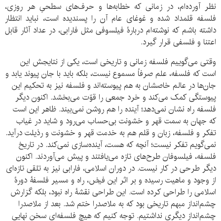
نظر آورده‌ام، در زمانی که خطابه‌ها و حرف‌های سطحیِ هر روزی،
فلسفه قلمداد شده و غوغای عام آن را پسندیده است، نباید انتظار
داشته باشم که نوشته‌ام دربارۀ فیلسوفی مثل فارابی، در عداد آثار قابل
اعتنا و فلسفی قرار گیرد.
وقتی می‌گوییم فلسفه زمانی و تاریخی است، یکی از نتایجش این
است که فلسفه، علم صرفاً مسموع نیست، بلکه باید با جان پیوند یابد و
جان‌ها در عالم خاصشان به هم پیوسته‌اند و فلسفه نیز به تحکیم این
پیوستگی کمک می‌کند و خرد جمعی را قوّت می‌بخشد. اکنون دیگر
فلسفه راه نشان نمی‌دهد؛ آینده را هم روشن نمی‌بیند. ظاهر این است
که جهان به سمت قهر و خشونت بی‌حساب می‌رود و شاید در غیاب
تفکر و فلسفه، زبان و قلم هم به خدمت قهر و خشونت و رذیلت درآید.
نمی‌گویم تفکر نیست؛ آنچه که هست، آینده‌سازی نمی‌کند. در تاریخ
فلسفه، فیلسوفان طرح‌های تازه می‌یافتند و پیش می‌آوردند. اکنون
دیگر طرحی در کار نیست. در دوران اسلامی، فارابی نیز به تلقی تازه‌ای
از وجود و ماهیت رسیده و بر اثر این فیض، راه و مسیر فلسفۀ دورۀ
اسلامی را طراحی کرده است. این طراحی نقشۀ راه نبود، بلکه گزارش
چشم‌انداز مبهم تاریخی بود که به ملاصدرا ختم شد. بعد از ملاصدرا
چشم‌انداز دیگری نداشتیم. توجه کنیم که هیچ فلسفه‌ای سخن نهایی