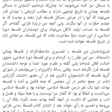
با مسائل نیز آشنا می‌شویم؛ اما چنان‌که دیده‌ایم، آشنایان با مسائل
فلسفه چندان به تاریخ توجهی ندارند و مطالب تاریخی را چندان قدر
نمی‌نهند که آنها را در عرض مسائل فلسفه قرار دهند و چه‌بسا که به
چشم حقارت در آنها بنگرند. ولی آنچه من دربارۀ فارابی گفته‌ام، اگر
فلسفه به حساب نیاید، لااقل می‌تواند برای دوستداران فلسفه دورۀ
اسلامی، از این حیث مایۀ مفاخرت باشد که این فلسفه، مرحله‌ای تازه
در تاریخ فلسفه خوانده شده است.
شرق‌شناسان این فلسفه را تفسیری ملاحظه‌کارانه از فلسفۀ یونانی
دانسته‌اند. من این نظر را رد کرده‌ام و برای فلسفۀ دورۀ اسلامی، نحوی
اصالت قائل شده‌ام؛ ولی گفته و نظرم مورد اعتنا و توجه دانشمندان
فلسفه قرار نگرفته است. وقتی رسالۀ دکتری‌ام را می‌نوشتم، در شورای
گروه فلسفه که دانشجویان دکتری هم در آن حضور داشتند، گزارشی
دادم. در جمع حاضر در آن مجلس که همه فاضل و آشنا با فلسفه
بودند، تنها یک نفر درس فلسفۀ اسلامی خوانده بود و فلسفۀ اسلامی
می‌دانست و اتفاقاً او بود که گفتار مرا نپسندید و با همۀ سواد و فضل و
ادب و نجابتی که داشت، در آنچه گفته بودم، بحث نکرد؛ بلکه آن را
بی‌وجه و تفسیر به رأی خواند. بعد از انتشار کتاب
فلسفۀ مدنی
فارابی
هم که چندین کتاب دربارۀ فارابی نوشته شد، در هیچیک از آنها هیچ