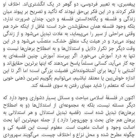
پیغمبری، به تعبیر فردوسی، دو گوهر در یک انگشتری‌اند. اخلاف او
فکر کردند و در این فکر بی‌حق نبودند که تأکید و تصریح بر پیوند میان
زندگی و فلسفه و یگانه‌دانستن فلسفه و دین، چندان ضرورت ندارد،
بلکه وجود فلسفه همان محقق‌شدن خرد است؛ غافل از اینکه خرد هم
وقتی مراحلی از سیر را می‌پیماید، به عادت تبدیل می‌شود و از زندگی
پیوند می‌برد و در هیئت یک منطق خشک، متصلّب می‌شود و در این
وقت دیگر جز تکرار دلایل و استدلال‌ها و به اصطلاح برهان‌ها نیست و
تنها به درد آموزش می‌خورد. اگر بپرسند آموزش چنین فلسفه‌ای به
چه کار می‌آید، کسانی مسلماً پاسخ می‌دهند که اینها برترین حقایق‌اند و
آشنایی با آن‌ها برای آشناشونده‌اش فضیلت بزرگی است؛ اما اگر تا این
اندازه خوش‌بین یا معتقد نباشیم، می‌توانیم بگوییم تمرین ذهنی خوبی
است که متعلم را شاید مهیای رفتن به سوی فلسفه کند.
اکنون در فلسفۀ اسلامی مباحث و مسائل بسیار دشواری وجود دارد که
دیگر مسئله نیست، بلکه به مجموعه‌ای از استدلال‌ها (و به اصطلاح
برهان‌ها) تبدیل شده است. (قضیه تبدیل استدلال و هر استدلالی به
برهان هم جای بحث و چون‌وچرا دارد.) از جمله مهم‌ترین آنها بحث
اصالت وجود و اصالت ماهیت است. معلوم نیست این قضیه کی و
چگونه مطرح شده و محل نزاع و اختلاف چیست. می‌گویند سهروردی