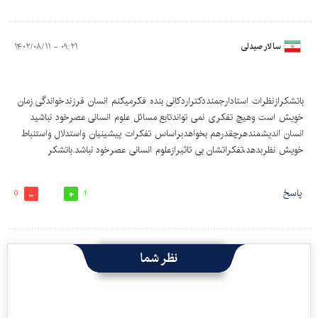
سالار صیدلی
۰۹:۲۱ - ۱۴۰۲/۰۸/۱۱
باتشکرازنظرات استادارجمنددکتراردکانی بنده فکرمیکنم انسان فرزندخواندگی زمان
خویش است وهیچ تفکری نمی تواندتابع مسائل علوم انسانی عصرخود نباشید
انسان اندیشمندهرچقدرهم بخواهدبراساس تفکرات پیشینیان واستدلال واستنباط
خویش نظربدهد،تفکراتشان بی تاثیرازعلوم انسانی عصرخود نباشد.باتشکر
پاسخ
0
1
نظر شما