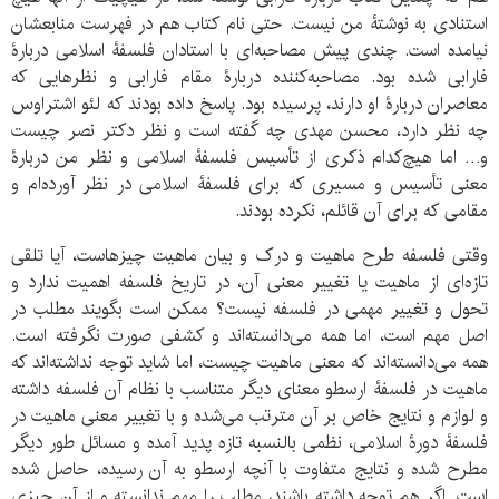
استنادی به نوشتۀ من نیست. حتی نام کتاب هم در فهرست منابعشان
نیامده است. چندی پیش مصاحبه‌ای با استادان فلسفۀ اسلامی دربارۀ
فارابی شده بود. مصاحبه‌کننده دربارۀ مقام فارابی و نظرهایی که
معاصران دربارۀ او دارند، پرسیده بود. پاسخ داده بودند که لئو اشتراوس
چه نظر دارد، محسن مهدی چه گفته است و نظر دکتر نصر چیست
و… اما هیچ‌کدام ذکری از تأسیس فلسفۀ اسلامی و نظر من دربارۀ
معنی تأسیس و مسیری که برای فلسفۀ اسلامی در نظر آورده‌ام و
مقامی که برای آن قائلم، نکرده بودند.
وقتی فلسفه طرح ماهیت و درک و بیان ماهیت چیزهاست، آیا تلقی
تازه‌ای از ماهیت یا تغییر معنی آن، در تاریخ فلسفه اهمیت ندارد و
تحول و تغییر مهمی در فلسفه نیست؟ ممکن است بگویند مطلب در
اصل مهم است، اما همه می‌دانسته‌اند و کشفی صورت نگرفته است.
همه می‌دانسته‌اند که معنی ماهیت چیست، اما شاید توجه نداشته‌اند که
ماهیت در فلسفۀ ارسطو معنای دیگر متناسب با نظام آن فلسفه داشته
و لوازم و نتایج خاص بر آن مترتب می‌شده و با تغییر معنی ماهیت در
فلسفۀ دورۀ اسلامی، نظمی بالنسبه تازه پدید آمده و مسائل طور دیگر
مطرح شده و نتایج متفاوت با آنچه ارسطو به آن رسیده، حاصل شده
است. اگر هم توجه داشته باشند، مطلب را مهم ندانسته و از آن چیزی