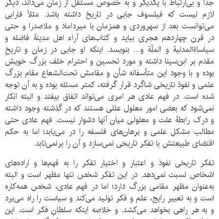
جدا و بی‌ارتباط با یکدیگر و به خصوص مستقل از زمان می‌داند، دیگر
لازم نیست که فیلسوف جایی در تاریخ داشته باشد. مثلاً فارابی
می‌توانست بعد از سهروردی و همزمان با میرداماد و ملاصدرا و حتی
در قرن چهاردهم هجری بیاید و کتاب‌های آراء اهل مدینۀ فاضله و
سیاساة‌المدنیة و الملّة و… بنویسد. اینکه او جایی در زمان و تاریخِ
مقدم بر ابن‌سینا داشته و مورد تحسین و احترام خلف بزرگ خویش
بوده و با وجود این متأسفانه شأن و مقامش تحت‌الشعاع مقام بزرگ
علمی و نفوذ تاریخی شاگرد قرار گرفته، کمتر مسئله بوده و به آن توجه
شده است. در فهم عادی هر امری می‌تواند اتفاق بیفتد و البته انکار
نمی‌شود که بعضی امور معلول عللی هستند که در گذشته وجود داشته
و درک رابطۀ علت و معلولی میان آنها دشوار نیست. فهم عادی حتی
مطالب مشکل علمی و برهان‌های فلسفه را در می‌یابد؛ اما به حکم
اقتضای طبیعتش با تفکر تاریخی نمی‌سازد و آن را برنمی‌تابد.
تفکر تاریخی نفوذ و اعتبار و اختیار تفکر را به فهم‌ها و اراده‌های
اشخاص نسبت نمی‌دهد. در این تفکر شخص تنها مظهر است و البته
به‌عنوان مظهر مقامی بزرگ دارد؛ اما در فهم عادی، شخص همه‌کاره
است و به تعبیر رایج، علم و فکر تولید می‌کند و سیاست را راه می‌برد
و به هر راهی بخواهد می‌کشد. و خلاصه اینکه سلطانِ فکر است. این