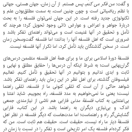
و گفت:
من فکر می
کنم، پس هستم
. از آن زمان، جهان هستی، جهانی
با نظم ریاضیاتی است و چون چنین است، به سمت مطلق‌بودن علم و
تکنولوژی جدید رفته است. در این جهان نمی‌توان فلسفه را به بحث
دربارۀ جواهر و اعراض و عوارض ذاتی وجود تحویل کرد؛ هرچند که
تأمل و تحقیق در آنها غنیمت است و می‌تواند راهنمای تفکر باشد و
ضروری است که اهل فلسفه آنها را بدانند؛ اما فلسفه گفت‌وسخن زمان
است. در سخن گذشتگان باید تأمل کرد، اما تکرار آنها فلسفه نیست.
فلسفۀ دورۀ اسلامی برای ما و برای همۀ اهل فلسفه متضمن درس‌های
گران‌بهایی است؛ به شرط اینکه آن درس‌ها را حقایق مطلق و نهایی و
ثابت و ابدی ندانیم و بتوانیم در آنها تحقیق و تأمل کنیم. تعالیم
فیلسوفان گذشته، برای اهل نظر در این زمان باید راهنمای تفکر باشد.
شواهد حاکی از آن است که تلقی کنونی ما از فلسفه، تلقی راهنما
نیست؛ یعنی ما نمی‌خواهیم به مدد فلسفه، راه بجوییم. شاید اعتنا و
بی‌اعتنایی به کتاب
فلسفۀ مدنی
فارابی هم ناشی از نیازمندی جمعی
اندک و بی‌نیازی دیگران به راهنما باشد. در این کتاب، فارابی
گشایش‌گر راه و راهنماست؛ اما مدت‌هاست که دیگر فلسفه در نظر اهل
فلسفۀ دیار ما راه نیست، حقیقت است. حقیقت هم ثابت است. من که
فکر کرده‌ام فلسفه یک امر تاریخی است و تفکر را در نسبت با زمان در