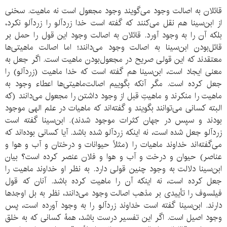
قائلان به اصالت وجود می‌گویند وجود مجعول است نه ماهیت. سخنی
از ابن‌سینا هم نقل می‌کنند که گفته است خدا زردآلو را زردآلو نکرد،
بلکه آن را به وجود آورد. قائلان به اصالت وجود این قول را حمل بر
قائل‌بودن ابن‌سینا به اصالت وجود می‌دانند؛ اما اصالت ماهیتی‌ها
معتقدند که این قولی صریح در مجعول‌بودن ماهیت است. اگر جعل به
معنی ایجاد است، ابن‌سینا هم گفته است که خدا ماهیت (زردآلو) را
جعل کرده است. مگر آنکه بگوییم اصالت‌ماهیتی‌ها اعطاء وجود به
ماهیت را منکرند و ماهیتِ قبل از وجود داشتن را مجعول می‌دانند (که
البته کسانی می‌توانند بگویند و گفته‌اند که ماهیات در علم الهی موجود
بودند و سپس در جهان کثرات موجود شدند). ابن‌سینا گفته است
زردآلو جعل شده است، نه اینکه زردآلو شده باشد. آیا کسانی بوده‌اند که
می‌گفته‌اند خداوند ماهیات را (مثلاً حیوانات و درختان و آب و هوا و
عناصر) حیوان و درخت و آب و هوا و فلان عنصر کرده است؟ بیان
ابن‌سینا دلالت به وجود چنین قولی دارد. به نظر او خداوند ماهیت را
جعل کرده است، نه اینکه آن را ماهیت کرده باشد. آنان که قول
فیلسوف را تأییدی بر مذهب اصالت وجود می‌دانند، نظر به بل اوجدها
دارند. ابن‌سینا گفته است خداوند زردآلو را به وجود آورده است، پس
وجود اصیل است. اگر این تفسیر درست باشد، همۀ کسانی که به خلق