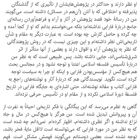
او نظر دارند و حداکثر در پژوهش‌هایشان از تأثیری که از گذشتگان
پذیرفته و اختلافی که با آنان (آن‌هم در مسائل) داشته است، می‌گویند.
من در رسالۀ خود قصد پژوهش در آثار و آراء و فراهم‌آوردن رساله‌ای
جامع دربارۀ فارابی نداشته‌ام؛ بلکه می‌خواستم بدانم که او از کجا آمده و
چه کرده و حاصل کارش چه بوده است. به عبارت دیگر به مقام و شأن
تاریخی‌اش نظر داشته‌ام و این چیزی نیست که در روش پژوهندگانی
که نظر به پژوهش آراء و اقوال دارند و بعضی از آنها متأثر از اثر
شرق‌شناسی‌اند، جایی داشته باشد. پس طبیعی است که به نظر من
دربارۀ تأسیس فلسفه اسلامی اعتنا و توجه نشود و در مجالس بحث
هم هیچ‌کس از مؤسس‌بودن فارابی و اینکه او چرا به سیاست توجه
کرده است، نگوید. نویسندگانی هم که دربارۀ آثار و نوشته‌های راجع به
فارابی کتاب و مقاله نوشته‌اند، حتی اشاره‌ای به جایگاه فارابی در تاریخ
فلسفۀ دورۀ اسلامی نکرده و از مقام او در تأسیس حرفی نزده‌اند.
گاهی به نظرم می‌رسد که این بیگانگی با فکر تاریخی احیاناً به نفرت از
آن و پیروانش تبدیل شده است. من هرگز با هیچ‌کس در مال و جاه
نزاع نداشته و اگر نظری داشته‌ام، اظهار کرده‌ام. نمی‌دانم چه شده است
که به نظر من در مورد فارابی که می‌توانسته است لااقل مایۀ فخر باشد،
توجه نشده است. بعضی دوستانم می‌گویند فهمش مشکل است. فهم