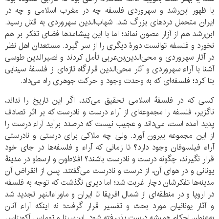
با ظهور ابن‌رشد و سهروردی فلسفه چه در مغرب اسلامی و چه در
ایران متحمل دردهای بزرگ شد. شهاب‌الدین سهروردی به قتل رسید.
ابن‌رشد هم از آزار مصون نماند؛ اما با این پیشامدها فضای تفکر بر هم
نخورد و فلسفه توانست دورۀ دیگری را از سر گیرد. مستعدان اهل نظر
در آثار سهروردی و محی‌الدین‌بن‌عربی تأمل کردند و نصیرالدین طوسی
آشنا با آراء سهروردی و آثار محی‌الدین قرارگاه تازه‌ای از فلسفۀ سینایی
بنا کرد؛ فلسفه‌ای که به وحدت وجود و حرکت جوهری راه می‌داد.
کسی که در فلسفۀ اسلامی تحقیق می‌کند، اگر این تاریخ را نداند،
ناگزیر، فلسفه را مجموعه‌ای از آراء درست و نادرست که بر اثر تصادف
پدید آمده است، می‌داند و عجیب نیست که درصدد برآید آراء درست را
از این مجموعه بیرون آورد. ولی چه ملاکی برای درستی و نادرستی
آراء فیلسوفان وجود دارد؟ تا زمانی که آراء و فلسفه‌ها در جای خود
قرار نگیرند، چگونه درست و نادرست باشند؟ افلاطون و ارسطو در مدینۀ
یونانی و در هوای آن، از درست و نادرست می‌گفتند. پس از انقراض آن
مدینه‌ها تفکرشان دچار غربت شد؛ اما دیری نگذشت که توجه به فلسفه
در اروپا و در منطقه‌ای از شمال افریقا تا ایران و ماوراءالنهر تجدید شد
و آثار یونانیان مورد بحث و تفسیر قرار گرفت؛ نه اینکه آراء آنان
به‌عنوان احکام همیشه درست پذیرفته شود. ابن‌سینا و توماس آکویناس