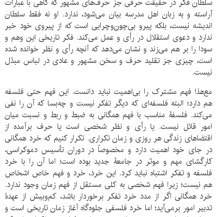
سلطان فکر در حقیقت حرفی جز حرف‌های مشهور که گاهی با عبارات
آراسته و به زبان اهل مدرسه بیان می‌شود، ندارد. او نه فقط سلطان
اندیشه نیست، بلکه پیرو بی‌چون‌وچرایی است که از پیروی خود خبر
ندارد و دعوی استقلال در رأی و عمل می‌کند. فکر تاریخی این وهم و
سودا را بر هم می‌زند و نشان می‌دهد که آنچه رأی و نظر خوانده شده
است، چیزی جز تقلید حرف و سخن مشهور و عادی در لباس مبدّل
نیست.
مع‌هذا فهم مشترک را بی‌اهمیت نباید دانست. این فهم حتی فلسفه
هم دارد؛ البته فلسفه‌ای که دیگر تفکر نیست و چه‌بسا که آن را نفی
می‌کند. فلسفۀ مناسب با فهم همگانی به ضبط و ربط و نسبت میان
امور قائل نیست. یا رأی و نظر شخصی است یا حرف برآمده از
اقتضاهای زندگی هر روزی و زمان تکراری. تکرار کنیم که خرد همگانی
در جای خود اهمیت دارد و مخصوصاً در دوران تأسیس دموکراسی،
کارگشای مهم و موثر در جامعۀ جدید بوده است؛ اما آن را با خرد
فلسفه و تفکر اشتباه نباید کرد. این خرد، خرد و فهم خاص اشخاص
هم نیست؛ زیرا فهم شخصی به کلی مستقل از فهم زمان وجود ندارد.
خرد همگانی اگر از مدد خرد تفکر برخوردار باشد، کم‌وبیش از عهدۀ
تدبیر امور برمی‌آید؛ اما خرد فلسفی جلوه‌گاه آغاز زمان تاریخی است و