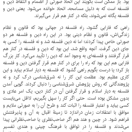
بود. باز ممکن است بگویند این اتحاد صورتی از انضمام و التقاط دین و
فلسفه است که به دلیل مسامحه، اتحاد خوانده می‌شود. یعنی دین و
فلسفه یگانه نمی‌شوند، بلکه در کنار هم قرار می‌گیرند.
راهی که فارابی گشود، راه فلسفه در جهانی بود که قانون و نظام
زندگی‌اش، قانون و نظام دینی بود. در این راه دین و فلسفه هر دو
صورتی خاص پیدا کردند؛ اما نه دین فلسفه شد و نه فلسفه را کسی به
جای دین گرفت. آنچه واقع شد، این بود که دین و فلسفه در کنار هم
قرار گرفتند و فلسفه‌ای به وجود آمد که دین را تأیید می‌کرد. کار بزرگ
فارابی هم این بود که راه را برای در کنار هم قرار گرفتن دین و فلسفه
باز کرد؛ یا درست بگویم راهی گشود که فلسفه به دیار اسلام بیاید و این
کاری عظیم بود. عظمت این کار را نه شرق‌شناسی درک کرد و نه
پژوهندگانی که روش پژوهش شرق‌شناسی را دنبال کردند. گویی آمدن
فلسفه به دیار اسلام و قرار گرفتن آن در کنار دین، یک امر عادی و
بدون مشکل بوده است. حتی اگر کار را سهل بگیریم، لااقل می‌بایست
کسی بیاید و اعتبار فلسفه را اثبات کند و طرح آن را به صورتی ملایم و
موافق با اعتقادات زمان دراندازد تا زمینۀ اقبال به آن و پذیرفتنش
فراهم شود. در چین و هند هم اگر صاحب‌نظری یا صاحب‌نظرانی پیدا
می‌شدند و فلسفه را در توافق با فرهنگ چینی و هندی تفسیر