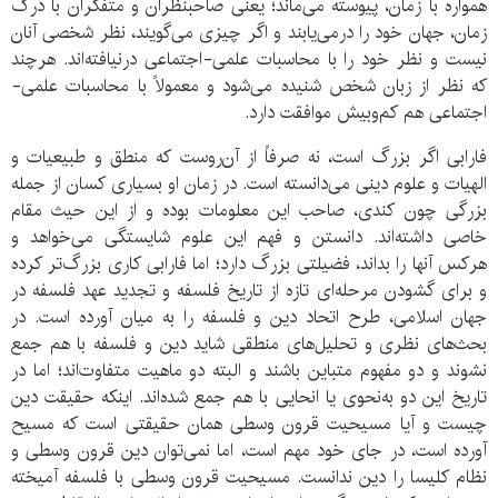
همواره با زمان، پیوسته می‌ماند؛ یعنی صاحبنظران و متفکران با درک
زمان، جهان خود را درمی‌یابند و اگر چیزی می‌گویند، نظر شخصی آنان
نیست و نظر خود را با محاسبات علمی-اجتماعی درنیافته‌اند. هرچند
که نظر از زبان شخص شنیده می‌شود و معمولاً با محاسبات علمی-
اجتماعی هم کم‌وبیش موافقت دارد.
فارابی اگر بزرگ است، نه صرفاً از آن‌روست که منطق و طبیعیات و
الهیات و علوم دینی می‌دانسته است. در زمان او بسیاری کسان از جمله
بزرگی چون کندی، صاحب این معلومات بوده و از این حیث مقام
خاصی داشته‌اند. دانستن و فهم این علوم شایستگی می‌خواهد و
هرکس آنها را بداند، فضیلتی بزرگ دارد؛ اما فارابی کاری بزرگ‌تر کرده
و برای گشودن مرحله‌ای تازه از تاریخ فلسفه و تجدید عهد فلسفه در
جهان اسلامی، طرح اتحاد دین و فلسفه را به میان آورده است. در
بحث‌های نظری و تحلیل‌های منطقی شاید دین و فلسفه با هم جمع
نشوند و دو مفهوم متباین باشند و البته دو ماهیت متفاوت‌اند؛ اما در
تاریخ این دو به‌نحوی یا انحایی با هم جمع شده‌اند. اینکه حقیقت دین
چیست و آیا مسیحیت قرون وسطی همان حقیقتی است که مسیح
آورده است، در جای خود مهم است، اما نمی‌توان دین قرون وسطی و
نظام کلیسا را دین ندانست. مسیحیت قرون وسطی با فلسفه آمیخته