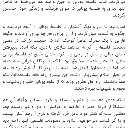
می‌کردند، شاید فلسفۀ یونانی به چین و هند هم می‌رفت؛ اما ظاهراً
اینها نیازی به فلسفۀ یونانی در هوای فرهنگ و زندگی خود احساس
نکردند.
نمی‌دانیم فارابی و دیگر آشنایان با فلسفۀ یونانی از آنچه دریافتند و
چگونه به فلسفه میل کردند و آن را برای رفع چه نیازی آوردند و چگونه
فارابی با یک تصرف ظاهراً کوچک، اما در حقیقت بزرگ، در معنی
ماهیت، فلسفه را اگر نه مستعد سازش با دین، بلکه آمادۀ پذیرفتن
خدای خالق و تأمل در وحی و… کرد. خدای خالق در فلسفۀ یونانی
جایی نداشت و ماهیت، مخلوق نبود. با تصرف و تلقی فارابی، ماهیت به
امر امکانی و مخلوق تبدیل شد. البته فارابی در کار گشایش راه فلسفه
در جهان اسلام پیشروانی داشت. این پیشروان نه فقط فلسفه‌دانها، بلکه
همۀ دانشمندان و اهل نظری بودند که از علوم یونانی طب و ریاضیات و
نجوم و طبیعیات بهره داشتند.
اینکه هوای معرفت و علم و فلسفه و خرد فلسفی چگونه آن هم
استثنائاً از طریق مصر و انطاکیه به خراسان و ماوراءالنهر رسیده بود،
مطلبی است که کمتر مورد تأمل قرار گرفته و طرح آن هم آسان نیست
و ما اگر فلسفه می‌خواهیم، علاوه بر معلومات فلسفی، اینها را هم باید
بدانیم. اگر در این مسائل و مباحث وارد شدیم و تحقیق کردیم، ناگزیر