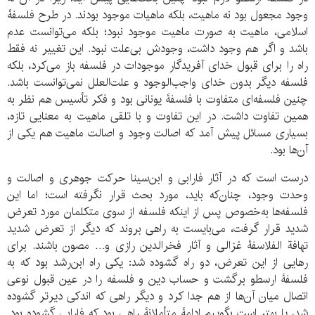
وجود مجعول بود نه ماهیت، بلکه ماهیات موجود بودند. در طرح فلسفۀ
اسلامی، ماهیت به صورت ماهیت موجود نبود؛ بلکه می‌توانست عدم
باشد و اگر هم وجود داشت، وجودش بی‌علت نبود. این تغییر نه فقط
راه را برای قبول خدای آفریدگار موجودات در فلسفه باز می‌کرد، بلکه
فلسفه دیگر بدون خدای واجب‌الوجود و علت‌العلل نمی‌توانست باشد.
چنین فلسفه‌ای متفاوت با فلسفۀ یونانی بود و فکر تأسیس هم نظر به
همین تفاوت داشت. در این تفاوت و با تلقی ماهیت به معنایی تازه،
بسیاری مسائل پیش آمد که اصالت وجود و اصالت ماهیت هم یکی از
آن‌ها بود.
درست است که در آثار فارابی و ابن‌سینا حرکت جوهری و اصالت و
وحدت وجود، چنان‌که باید، مورد بحث قرار نگرفته است؛ اما این
فلسفه‌ها به‌خصوص پس از اینکه فلسفه از سوی متکلمان مورد تعرض
شدید قرار گرفت، می‌بایست به راهی بروند که دیگر از تعرض شدید
تهافة الفلاسفۀ غزالی و آثار فخرالدین رازی و… مصون باشند. برای
رهایی از این تعرض، دو راه گشوده شد: یکی راه ابن‌رشد بود که به
فلسفۀ ارسطو برگشت و حساب دین و فلسفه را در عین قبول نوعی
اتصال میان آن‌ها از هم جدا کرد و دیگر راهی که اندکی دیرتر گشوده
شد، یا بهتر است بگوییم ادامۀ متأملانۀ راهی بود که فارابی گشوده بود.