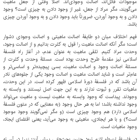
موجودات قائل‌اند، اصالت وجودی‌اند. اصلاً وقتی از جعل ماهیت
می‌گویند، مگر مراد از جعل، غیر از وجود دادن به چیزی است؟ وجود
دادن و به وجود آوردن، ضرورتاً باید وجود دادن و به وجود آوردن چیزی
باشد.
فهم اختلاف میان دو طایفۀ اصالت ماهیتی و اصالت وجودی دشوار
است؛ مگر آنکه اصالت ماهیت را قول به کثرت بدانیم و از اصالت وجود،
وحدت مراد کنیم. تلقی ماهیت به عنوان عدم، در آغاز راه فلسفۀ
اسلامی نیز مقدمۀ طرح وحدت بوده است. مسئلۀ وحدت و کثرت از
مسئلۀ اصالت وجود و اصالت ماهیت، بسی پیچیده‌تر و اساسی‌تر و
عام‌تر است و شاید اصالت ماهیت و اصالت وجود یکی از جلوه‌های نادر
آن باشد که در فلسفۀ دورۀ اسلامی ظهور کرده است. در این وحدت،
ماهیات تقرر و ثبوت ندارند و به این جهت اصل نیستند و وابسته به
وجودند. پیداست که وجود وابسته به ماهیت نیست و ماهیت می‌تواند
وجود نداشته باشد؛ اما به هر حال وجود (به معنایی که در متون فلسفۀ
اسلامی دارد) هم وجود چیزی است (و مگر نمی‌گویند وجود موجود
است؟) و با هر ایجادی، ماهیتی به وجود می‌آید، یعنی اقتضای ایجاد،
وجود ماهیات است.
در فلسفۀ ارسطو لازم نبود چنین بحث‌هایی پیش آید؛ زیرا در آن نه