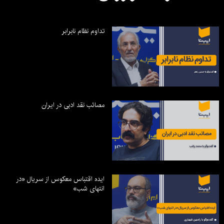
تداوم نظام نابرابر
مصائب نقد ادبی در ایران
ایده اقتباس معکوس از سریال «در
انتهای شب»