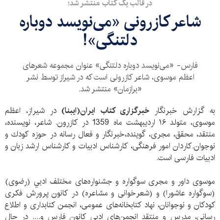
در قالب یک کتاب منتشر شد؛
شاعر کازرونی «می‌نویسد دوباره
دلتنگی»!
فارس- «می‌نویسد دوباره دلتنگی» عنوان مجموعه شعرهای
اعظم موسوی، شاعر کازرونی است که در شیراز توسط نشر
«برازمان» منتشر شد.
به گزارش خبرنگار
خبرگزاری کتاب ایران(ایبنا)
در شیراز، اعظم
موسوی، متولد ۱۶ ارديبهشت ماه 1359 در كازرون. شاعر، نويسنده،
منتقد، محقق، مجری، گوینده،خبرنگار و فعال رسانه در حوزه كودك و
نوجوان.كاردان امور فرهنگی، كارشناس ادبيات و کارشناس ارشد زبان و
ادبیات فارسی است.
موسوی داور و مجری سوگواره و جشنواره‌‌های مختلف ادبي (رضوی)
(سوگواره عاشورا) و (شعرخوانی و مشاعره) در كانون پرورش فکری
کودکان و نوجوانان، نهاد کتابخانه‌های عمومی، انجمن کتابداری و اطلاع
رسانی، مدرس و منتقد انجمن‌های ادبی کانون فارس و.... در حال