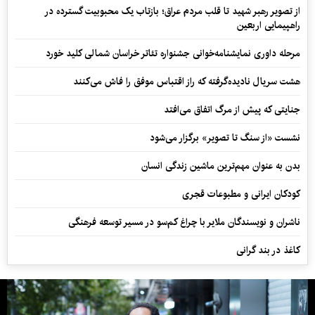
از تصویر رهبر شهید تا قلب مردم عراق؛ بازتاب یک محبوبیت گسترده در
راهپیمایی اربعین
مرحله داوری نمایشنامه‌خوانی جشنواره تئاتر خراسان شمالی کلید خورد
هشت سریال نادیده‌گرفته که راز اقتباس موفق را فاش می‌کنند
جنایتی که پیش از مرگ اتفاق می‌افتد
نشست «از سنگ تا تصویر» برگزار می‌شود
بدن به عنوان مهم‌ترین ماشین زندگی انسان
کودکان ایرانی و مطبوعات قجری
ناشران و نویسندگان ملایر با چراغ کم‌سو در مسیر توسعه فرهنگی
کاغذ در بند گرانی