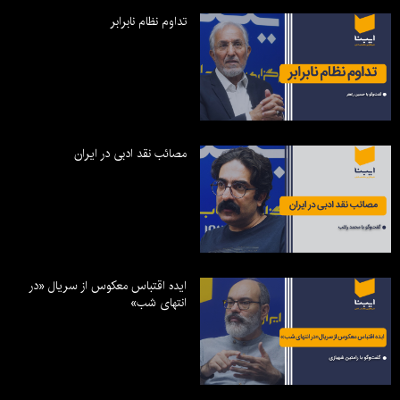
تداوم نظام نابرابر
مصائب نقد ادبی در ایران
ایده اقتباس معکوس از سریال «در
انتهای شب»