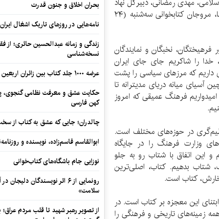
سلامی، مهدی رمضانی، دبیرکل نهاد
بحران اخلاق و جنون قدرت
کتابخانه‌های عمومی کشور و مدیران کل ارشاد استان‌ها، مروجان کتابخوانی سه‌شنبه (۲۴
نامه‌هایی در روزهای تاریک اشغال ایران
زندگی و زمانه عبدالحسین حائری؛ از فقهِ
 فرهیختگان، نخبگان و نمایندگان
نسخه‌شناسی
 خدا را شاکریم جای جای ایران
گی داریم که مرزهای سیاسی را پشت
عرضه ۱۰۰۰ جلد کتاب بین زائران اربعین در مرزهای کرمانشاه
ن آسیای میانه دریای مدیترانه تا
حکایت عشق و معرفت نظامی گنجوی، پیو
میدواریم فرهنگ عمیقی که امروز
کهن فارسی
یم.
چالدران؛ جایی که عشق به کتاب از سخت‌ت
نظیم‌گری در حوزه‌های مختلف است.
ابوالقاسم قاسم‌زاده، نویسنده و روزنا
‌های وزارت فرهنگ را در جایگاه
 و این اتفاق با شتاب رو به جلو
نوزایی جام باشگاه‌های کتاب‌خوانی
، شتاب بدهیم. کتاب، اصلی‌ترین
خارش، کتاب است.
رونمایی از ۶ اثر نویسندگان دلیجان
سلامت»
ابتنای این معجزه بر کتاب است. در
از تصویر رهبر شهید تا قلب مردم عراق؛
 همه زمینه‌های تاریخی و فرهنگی را