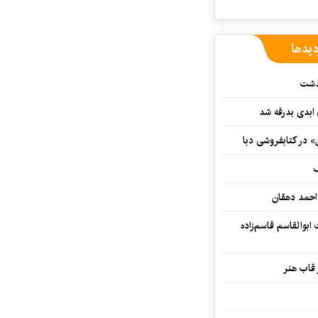
دیدها
گذشت
 ابدی بدرقه شد
» در کتابفروشی دبا
ف
احمد دهقان
بوالقاسم قاسم‌زاده
 قاب هنر