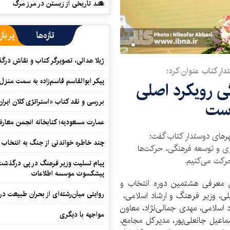
سند تاریخی از زیستن در مرز مرگ
تازه‌ها
پرباز
ژیلا هدائی، تصویرگر کتاب و نقاش در
ار کتاب عنوان کرد؛
پیکر ابوالقاسم قاسم‌زاده به سمت منزل
ی رویکرد‌ اصلی
بررسی و نقد کتاب «استراتژی کلان ایران
است
عمارت مسعودیه؛ کتابخانه انجمن معار
هرهای دوستدار کتاب گفت:
چند خاطره خواندنی از جنگ به انتخاب 
ریزی و توسعه فرهنگی، حرکت‌ها
حرکت می‌کنیم.
پیام تسلیت وزیر فرهنگ در پی درگذشت ا
پیشکسوت موسسه اطلاعات
معرفی هشتمین دوره انتخاب و
روایتی میان‌رشته‌ای از بحران طبیعت در
ی، وزیر فرهنگ و ارشاد اسلامی،
 اسلامی، مهدی جمالی‌نژاد، معاون
مواجهه با دیگری
اعیل جانعلی‌پور، مدیرکل مجامع،