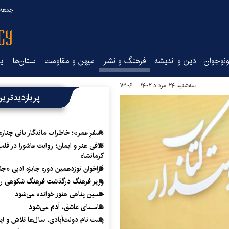
جمعه ۱۶ مرداد ۰۵
نوجوان
دین و اندیشه
فرهنگ و نشر
میهن و مقاومت
استان‌ها
ای
سه‌شنبه ۲۴ مرداد ۱۴۰۲ - ۱۳:۰۶
پربازدیدتری
«سفرِ عمر»؛ خاطرات ماندگار بانی چناره
تلاقی هنر و ایمان؛ روایت عاشورا در قلب
کرمانشاه
فراخوان نوزدهمین دوره جایزه ادبی «ج
وزیر فرهنگ درگذشت فرهنگ شکوهی را
حسین پناهی هنوز خوانده می‌شود
سامسای عاشق، آدم می‌شود
پشت نام دولت‌آبادی، سال‌ها تلاش و ا