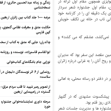
ایزی همچون مقام اول ترانه در
زندگی و زمانه عبدالحسین حائری؛ از فقهِ
، مقام اول جشنواره شعر سردار
نسخه‌شناسی
ی یک دقیقه ای را در کارنامه خود
عرضه ۱۰۰۰ جلد کتاب بین زائران اربعین در مرزهای کرمانشاه
غزلی ناب در خانه بی تکلف خویش
حکایت عشق و معرفت نظامی گنجوی، پیو
کهن فارسی
گر نمی‌کشد، عشقم که می کشد» و
چالدران؛ جایی که عشق به کتاب از سخت‌ت
ابوالقاسم قاسم‌زاده، نویسنده و روزنا
مین مقصد این سفر بود که مدیران
ح آنان را به غزلی درباره زائران
نوزایی جام باشگاه‌های کتاب‌خوانی
رونمایی از ۶ اثر نویسندگان دلیجان
سلامت»
 در دفتر دو رسانه محلی، به اهالی
از تصویر رهبر شهید تا قلب مردم عراق؛
گسترده در راهپیمایی اربعین
 پیشکسوت مشهدی که در گلبهار
مرحله داوری نمایشنامه‌خوانی جشنواره 
دی روز قلم بود.
خورد
جشنواره ها و مدیریت جلسات شعر