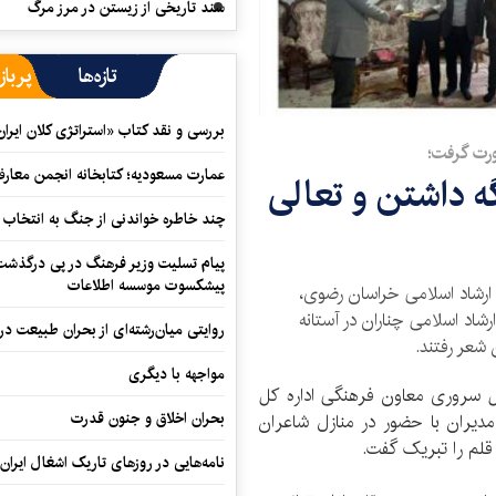
سند تاریخی از زیستن در مرز مرگ
تازه‌ها
پرباز
بررسی و نقد کتاب «استراتژی کلان ایران
رت گرفت؛
عمارت مسعودیه؛ کتابخانه انجمن معار
گه داشتن و تعالی
چند خاطره خواندنی از جنگ به انتخاب 
پیام تسلیت وزیر فرهنگ در پی درگذشت ا
پیشکسوت موسسه اطلاعات
ارشاد اسلامی خراسان رضوی،
شاد اسلامی چناران در آستانه
روایتی میان‌رشته‌ای از بحران طبیعت در
ن شعر رفتند.
مواجهه با دیگری
 سروری معاون فرهنگی اداره کل
بحران اخلاق و جنون قدرت
دیران با حضور در منازل شاعران
قلم‌ را تبریک گفت.
نامه‌هایی در روزهای تاریک اشغال ایران