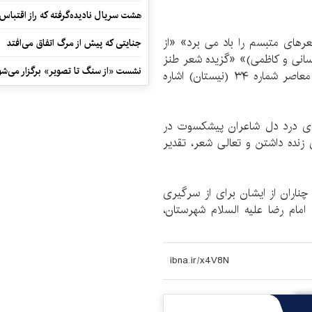
هشت سریال نادیده‌گرفته که راز اقتباس
عرهای متبسم را باد می برد» «از
جنایتی که پیش از مرگ اتفاق می‌افتد
انی و کاظمی)» «گزیده شعر طنز
نشست «از سنگ تا تصویر» برگزار می‌شو
امروز خراسان تحت عنوان (سوسه)» و گزیده ادبیات معاصر شماره ۳۴ (نیستان) اشاره
ای درد دل شاعران پیشکسوت در
 زنده داشتن و تعالی شعر، تقدیر
ناران از ایشان برای از سرگیری
مام رضا علیه السلام شهرستان،