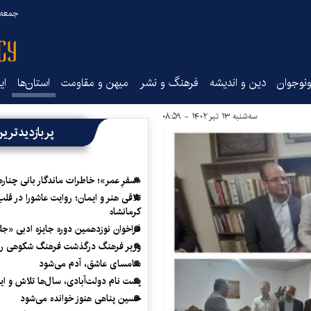
جمعه ۱۶ مرداد ۰۵
نوجوان
دین و اندیشه
فرهنگ و نشر
میهن و مقاومت
استان‌ها
ای
سه‌شنبه ۱۳ تیر ۱۴۰۲ - ۰۸:۵۹
پربازدیدتری
«سفرِ عمر»؛ خاطرات ماندگار بانی چناره
تلاقی هنر و ایمان؛ روایت عاشورا در قلب
کرمانشاه
فراخوان نوزدهمین دوره جایزه ادبی «ج
وزیر فرهنگ درگذشت فرهنگ شکوهی را
سامسای عاشق، آدم می‌شود
پشت نام دولت‌آبادی، سال‌ها تلاش و ا
حسین پناهی هنوز خوانده می‌شود