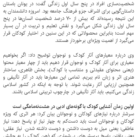
شخصیت‌سازی افراد در پنج سال اول زندگی گفت: در یونان باستان
داستان‌گویی برای اشراف جزو فرهنگ جامعه بود. امروزه دانشمندان به
این نتیجه رسیده‌اند که بیش از ۷۰ درصد شخصیت انسان‌ها در پنج
سال اول زندگی شکل می‌گیرد و نقش تعلیم و تربیت در آن بسیار
مهم است؛ بنابراین محصولاتی که در این سنین در اختیار کودکان قرار
می‌گیرد از اهمیت ویژه‌ای برخوردار هستند.
وی درباره معیارهای آثار کودک و نوجوان توضیح داد: اگر بخواهیم
معیاری برای آثار کودک و نوجوان قرار دهیم باید از چهار معیار محتوا
(یعنی محتوای عقیدتی و متناسب با کودک)، بخش ظاهری، ساختار
هنری اثر و زبان نام ببریم. تمامی این معیارها باید در آثار تألیفی و
همچنین ارزیابی آثار رعایت شوند. با توجه به اینکه در کشور اسلامی
زندگی می‌کنیم، باید آثار تألیفی در چارچوب تربیتی اسلامی باشند.
اولین زمان آشنایی کودک با گونه‌های ادبی در هشت‌نه‌ماهگی است
سرشار درباره نیازهای کودکان و نوجوانان بیان کرد: هر اثری که ویژه
کودکان و نوجوانان است باید دست‌کم به چهار نیاز او پاسخ دهد؛ نیاز
عاطفی: یعنی میل به دوست داشتن و دوست داشته شدن. نیاز عقلی:
یعنی یافتن پاسخ پرسش‌های بی‌شماری که ذهن کودک را به چالش