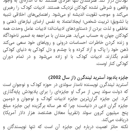
کودکان دراز کند. هنرمندان تنها افرادی هستند که تا اندازه‌ای به وجود
واقعی و شرطی نشده کودکان نزدیک هستند. ادبیات کودک را رهبری
می‌کند و موجب تقویت اندیشه او می‌شود. راهنمایی‌های اخلاقی تنبیه
یا تشویق؛ تربیت شخص؛ ایجاداعتماد به نفس ارضای نیازهای ذهنی و
عاطفی و لذت بردن از دستاوردهای ادبیات‌اند؛ ادبیات عامل وحدت همه
کودکان جهان به حساب می‌آید. هنرمندان با مراجعه به ضمیر ناخودآگاه
و زنده کردن خاطرات احساسات درونی و رویاهای خود سعی می‌کند
ذهن خود را پاک و آزاد کرده و با چشم و دل کودکی به دنیای کودکی
قدم بگذارند. ادبیات کودک با او زاده می‌شود و در تمام‌ دوران
کودکی کنار اوست.
جایزه یادبود آسترید لیندگرن (از سال 2002)
آسترید لیندگرن نویسنده نامدار سوئدی در حوزه کودک و نوجوان است
که دولت سوئد پس از مرگ او جایزه‌ای را برای یادبودش پایه‌گذاری
کرد. این جایزه گران‌ترین جایزه ادبیات کودک و نوجوان و دومین
جایزه گران ادبی در دنیاست؛ چرا که هر ساله برگزیده این جایزه مبلغ
پنج میلیون کرون سوئد (تقریباً معادل هشتصد هزار دلار آمریکا)
دریافت می‌کند.
نکته حائز اهمیت درباره این جایزه آن است که تنها نویسندگان و