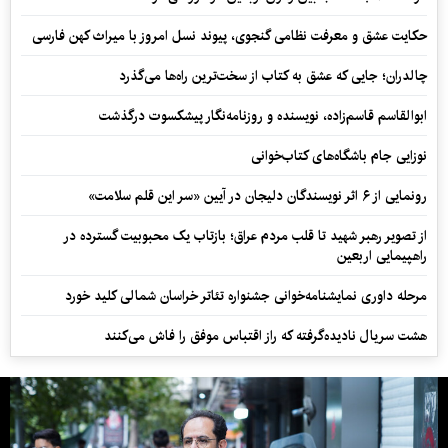
حکایت عشق و معرفت نظامی گنجوی، پیوند نسل امروز با میراث کهن فارسی
چالدران؛ جایی که عشق به کتاب از سخت‌ترین راه‌ها می‌گذرد
ابوالقاسم قاسم‌زاده، نویسنده و روزنامه‌نگار پیشکسوت درگذشت
نوزایی جام باشگاه‌های کتاب‌خوانی
رونمایی از ۶ اثر نویسندگان دلیجان در آیین «سر این قلم سلامت»
از تصویر رهبر شهید تا قلب مردم عراق؛ بازتاب یک محبوبیت گسترده در
راهپیمایی اربعین
مرحله داوری نمایشنامه‌خوانی جشنواره تئاتر خراسان شمالی کلید خورد
هشت سریال نادیده‌گرفته که راز اقتباس موفق را فاش می‌کنند