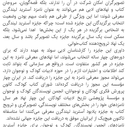
تصویرگران امکان شرکت در آن را ندارند، بلکه قصه‌گویان، مروجان
کتاب و نهادهای ادبی هم می‌توانند به عنوان نامزد آسترید لیندگرن
معرفی شوند؛ اما این ویژگی از طرفی هم باعث مبهم بودن وضعیت
انتخاب برگزیدگان این جایزه شده است؛ چراکه جایزه آسترید لیندگرن
به اشخاص برگزیده در هر یک از این بخش‌ها اهدا نمی‌شود، بلکه
ممکن است یک سال برگزیده جایزه یک تصویرگر باشد و سال بعد،
یک نهاد ترویج‌دهنده کتاب‌خوانی.
داوری این جایزه را کارشناسان ادبی سوئد به عهده دارند که برای
دوره‌های چهار ساله انتخاب می‌شوند، اما نهادهای معرفی نامزد به این
جایزه در هر کشور متفاوت است. درواقع هر سازمانی که بتواند ثابت
کند اطلاعات و اختیارات لازم را در حوزه ادبیات کودک و نوجوان دارد،
می‌تواند مجوز معرفی نامزد به این جایزه را دریافت کند. در ایران چهار
مؤسسه این مجوز را دریافت کرده‌اند: شورای کتاب کودک، کانون
پرورش فکری کودکان و نوجوانان، انجمن نویسندگان کودک و نوجوان
و مؤسسۀ پژوهشی تاریخ ادبیات کودکان. این چهار نهاد هر سال
نامزدهای خود را در بخش‌های مختلف نویسندگی، تصویرگری و ترویج
کتاب به جایزه یادبود آسترید لیندگرن معرفی می‌کنند؛ اما متاسفانه
تاکنون هیچ‌یک از ایرانیان موفق به دریافت این جایزه جهانی نشده‌اند.
نامزدهای انجمن نویسندگان کودک و نوجوان برای جایزه آسترید