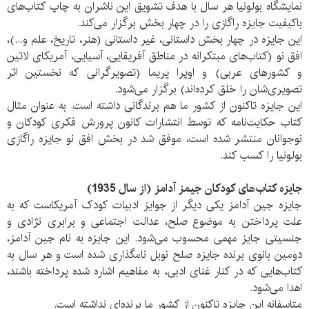
نمایشگاه بولونیا هر سال با هدف تشویق این ناشران به چاپ کتاب‌های
باکیفیت جایزه راگازی را در چهار بخش برگزار می‌کند.
این جایزه در چهار بخش داستانی، غیر داستانی (هنر، تاریخ، علم و...)،
افق نو (کتاب‌های مبتکرانه در مناطق آفریقایی، آسیایی، آمریکای لاتین
و کشورهای عربی) و اوپرا پریما (تصویرگرانی که نخستین اثر
تصویری‌شان را خلق کرده‌اند) برگزار می‌شود.
این جایزه تاکنون از کشور ما هم برندگانی داشته است. به عنوان مثال
کتاب حکایت‌نامه که توسط انتشارات کانون پرورش فکری کودکان و
نوجوانان منتشر شده است، موفق شد در بخش افق نو جایزه راگازی
بولونیا را کسب کند.
جایزه کتاب‌های کودکان جیمز آدامز
(از سال 1935)
جایزه جین آدامز یکی دیگر از جوایز ادبیات کودک آمریکاست که به
علت پرداختن به موضوع صلح، عدالت اجتماعی و برابری نژادی و
جنسیتی جایز مهمی محسوب می‌شود. این جایزه به نام جین آدامز،
دومین بانوی برنده جایزه صلح نوبل نامگذاری شده است و هر سال به
کتاب‌هایی که در کنار غنای ادبی، به مفاهیم اشاره شده پرداخته باشند،
اهدا می‌شود.
متاسفانه این جایزه تاکنون از کشور ما برنده‌ای نداشته است.