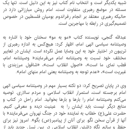
شبیه یکدیگر است و انتخاب نام کتاب نیز به این دلیل است. تنها یک
مسئله در موضع رهبری متفاوت است، امام روش مبارزاتی دارد در
حالیکه رهبری معتقد بر انجام رفراندوم بومیان فلسطین در خصوص
تصمیم‌گیری در رابطه با مهاجرین است.
عبدالله گنجی، نویسنده کتاب «مو به مو» سخنان خود با اشاره به
وصیتنامه سیاسی الهی امام، اظهار کرد: هیچ‌کس به اندازه رهبری از
تریبون در اختیار خود به این وصایا عمل نکرده است. ایشان در تعابیر
مختلف خود نسبت به وصیتنامه امام می‌فرمایند« وصیتنامه امام،
قطب نمای ما است»، «اصول انقلاب است»، «شاقول مرزبندی با
غیریت است»، «عدم توجه به وصیتنامه یعنی امام منهای امام».
وی در پایان تصریح کرد: دو نکته بسیار مهم در وصیتنامه سیاسی الهی
امام برجسته است، استمرار انقلاب اسلامی و مردم سالاری. توصیه
می‌کنم وصیتنامه امام را بارها و بارها بخوانید. امام راحل در کتاب و
منابع دیگر نیست باید ایشان را به عینیت دیده و معرفی کنیم.
حضرت علی(ع) خطاب به نماینده خود در جنگ نهروان می‌فرمایند« با
آنها از قرآن سخن نگو. برای آنان از پیامبر(ص) بگو». امروز نیز برای
حفظ و سالم نگاه داشتن انقلاب اسلامی در بین نسل جدید باید از