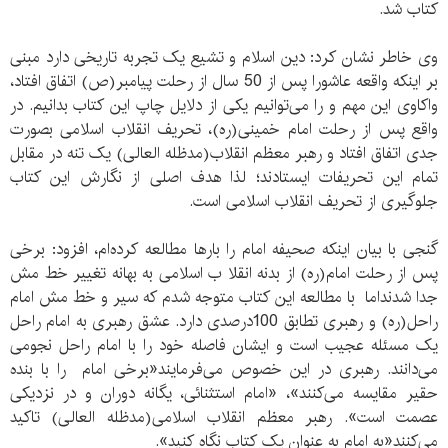
کتاب شد.
وی خاطر نشان کرد: دین اسلام و تشیع یک تجربه تاریخی دارد مبنی
بر اینکه واقعه عاشورا پس از 50 سال از رحلت پیامبر(ص) اتفاق افتاد،
واکاوی این مهم و را می‌توانیم یکی از دلایل چاپ این کتاب بدانیم. در
واقع پس از رحلت امام خمینی(ره)، تحریف انقلاب اسلامی بصورت
جدی اتفاق افتاد و رهبر معظم انقلاب(مدظله العالی) یک تنه در مقابل
تمام این تحریفات ایستادند؛ لذا هدف اصلی از نگارش این کتاب
جلوگیری از تحریف انقلاب اسلامی است.
گنجی با بیان اینکه صحیفه امام را بارها مطالعه کرده‌ام، افزود: برخی
پس از رحلت امام(ره) از بدنه انقلا ب اسلامی به بهانه تغییر خط مش
جدا شدنداما با مطالعه این کتاب متوجه شدم که سیر و خط مش امام
راحل(ره) و رهبری تطابق 100درصدی دارد. عشق رهبری به امام راحل
یک مسئله عجیب است و ایشان فاصله خود را با امام راحل نجومی
می‌دانند. رهبری در این خصوص می‌فرمایند«برخی امام را با بنده
حقیر مقایسه می‌کنند»، «امام استثنائی، یگانه دوران و در نزدیکی
عصمت است». رهبر معظم انقلاب اسلامی(مدظله العالی) تاکید
می‌کنند«به امام به عنوان یک کتاب نگاه کنید».