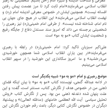
معرفی و شناخت اندیشه و سیره امام راحل باشیم. شخصیتی که رهبر
انقلاب اسلامی می‌فرمایند«امام ثابت کرد تا مرز عصمت پیش رفتن
افسانه نیست». همچنین ایشان در خصوص معرفی اندیشه امام (ره) و
نهضت انقلاب اسلامی می‌فرمایند« این انقلاب در هیچ جای جهان بی
نام امام، شناخته شده نیست». از طرفی امام خمینی(ره) نیز رهبری را
شخصیتی برجسته می داند که امروز سند مستدل دفاع از جایگاه رفیع
و شخصیت ایشان کتاب «مو به مو» است.
علی‌اکبر سبزیان تاکید کرد: امام خمینی(ره) در رابطه با رهبری
می‌فرمایند«در بین یاران انقلاب اسلامی شما همچون خورشیدی
می‌درخشید» و ما امروز سکانداری این خورشید را در سپهر انقلاب
اسلامی می‌بینیم.
موضع رهبری و امام «مو به مو» شبیه یکدیگر است
در ادامه عبدالله گنجی، نویسنده کتاب «مو به مو» با بیان اینکه فضای
ذهنی من در خصوص هدف از نگارش کتاب، مستتر است، گفت: و این
علت پنهان شده دغدغه ذهنی من بود. پس از نگارش کتاب «روش
تحلیل سیاسی آیت الله العظمی خامنه‎ای (مدظله العالی)» و پیشنهاد
دیگران در خصوص نگارش کتابی دیگر، باعث رقم خوردن نگارش این