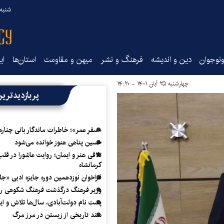
شنبه ۱۷ مرداد ۵
نوجوان
دین و اندیشه
فرهنگ و نشر
میهن و مقاومت
استان‌ها
ای
چهارشنبه ۲۵ آبان ۱۴۰۱ - ۱۴:۲۰
پربازدیدتری
«سفرِ عمر»؛ خاطرات ماندگار بانی چناره
حسین پناهی هنوز خوانده می‌شود
تلاقی هنر و ایمان؛ روایت عاشورا در قلب
کرمانشاه
فراخوان نوزدهمین دوره جایزه ادبی «ج
وزیر فرهنگ درگذشت فرهنگ شکوهی را
پشت نام دولت‌آبادی، سال‌ها تلاش و ا
سند تاریخی از زیستن در مرز مرگ