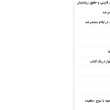
ن فارسی و حقوق زرتشتیان
شر شد
 در ایلام منتشر شد
ه
از در یک کتاب
هه با موج «بلعیده