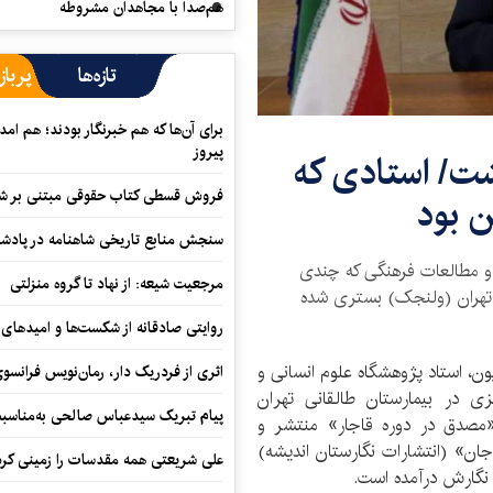
هم‌صدا با مجاهدان مشروطه
تازه‌ها
پرباز
برای آن‌ها که هم خبرنگار بودند؛ هم امداد
پیروز
شت/ استادی که
فروش قسطی کتاب حقوقی مبتنی بر شیوه ن
ن بود
سنجش منابع تاریخی شاهنامه در پادش
ی و مطالعات فرهنگی که چندی
مرجعیت شیعه: از نهاد تا گروه منزلتی
 تهران (ولنجک) بستری شده
روایتی صادقانه از شکست‌ها و امیدهای 
ون، استاد پژوهشگاه علوم انسانی و
اثری از فردریک دار، رمان‌نویس فرانس
در بیمارستان طالقانی تهران
پیام تبریک سیدعباس صالحی به‌مناسبت
«مصدق در دوره قاجار» منتشر و
 جان» (انتشارات نگارستان اندیشه)
علی شریعتی همه مقدسات را زمینی کرد
 نگارش درآمده است.