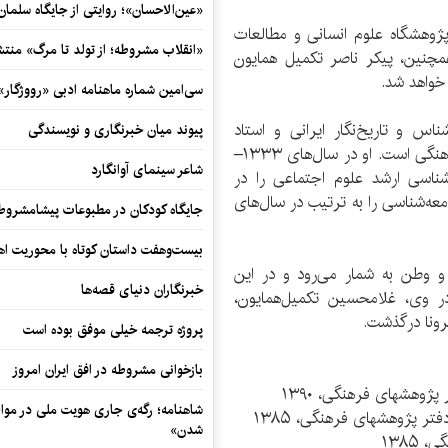
«عین‌الاحسان»؛ روایتی از جایگاه سلما
وز پنجشنبه در پژوهشگاه علوم انسانی و مطالعات
«انقلاب مشروطه؛ از تولد تا مرگ» منت
مچنین، پیکر ناصر تکمیل همایون
سی‌امین شماره ماهنامه‌ ادبی «رووژگار»
۱ در قزوین جامعه‌شناس و تاریخ‌نگار ایرانی و استاد
پیوند میان خبرنگاری و نویسندگی
پژوهشکده تاریخ پژوهشگاه علوم انسانی و مطالعات فرهنگی است. او در سال‌های ۱۳۳۳–
شاعر سینمای آوانگارد
رشناسی ارشد علوم اجتماعی را در
معه‌شناسی را به ترتیب در سال‌های
جایگاه کودکان در مطبوعات پیشامشروط
بیست‌وهفت داستان کوتاه با محوریت اهو
و وطن به شمار می‌رود و در این
خبرنگاران دنیای قصه‌ها
ر وی، غلامحسین تکمیل‌همایون،
پروژه ترجمه خیلی موفق بوده است
بازخوانی مشروطه در افق ایران امروز
پژوهشهای فرهنگی، ۱۳۹۰
شاهنامه؛ رگه‌ی جاری هویت ملی در مواج
ر پژوهشهای فرهنگی، ۱۳۸۵
شدن»
۱۳۸۵