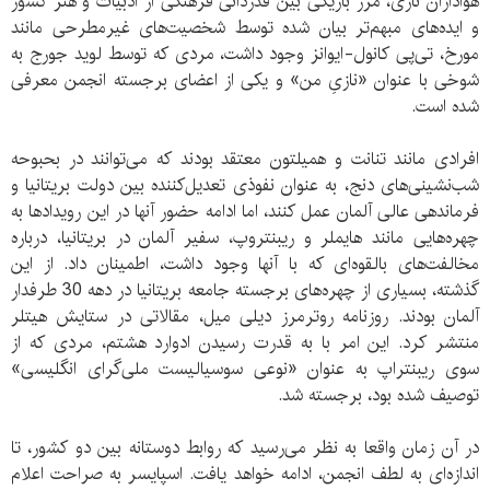
هواداران نازی، مرز باریکی بین قدردانی فرهنگی از ادبیات و هنر کشور
و ایده‌های مبهم‌تر بیان شده توسط شخصیت‌های غیرمطرحی مانند
مورخ، تی‌پی کانول-ایوانز وجود داشت، مردی که توسط لوید جورج به
شوخی با عنوان «نازیِ من» و یکی از اعضای برجسته انجمن معرفی
شده است.
افرادی مانند تنانت و همیلتون معتقد بودند که می‌توانند در بحبوحه
شب‌نشینی‌های دنج، به عنوان نفوذی تعدیل‌کننده بین دولت بریتانیا و
فرماندهی عالی آلمان عمل کنند، اما ادامه حضور آنها در این رویدادها به
چهره‌هایی مانند هایملر و ریبنتروپ، سفیر آلمان در بریتانیا، درباره
مخالفت‌های بالقوه‌ای که با آنها وجود داشت، اطمینان داد. از این
گذشته، بسیاری از چهره‌های برجسته جامعه بریتانیا در دهه 30 طرفدار
آلمان بودند. روزنامه روترمرز دیلی میل، مقالاتی در ستایش هیتلر
منتشر کرد. این امر با به قدرت رسیدن ادوارد هشتم، مردی که از
سوی ریبنتراپ به عنوان «نوعی سوسیالیست ملی‌گرای انگلیسی»
توصیف شده بود، برجسته شد.
در آن زمان واقعا به نظر می‌رسید که روابط دوستانه بین دو کشور، تا
اندازه‌ای به لطف انجمن، ادامه خواهد یافت. اسپایسر به صراحت اعلام