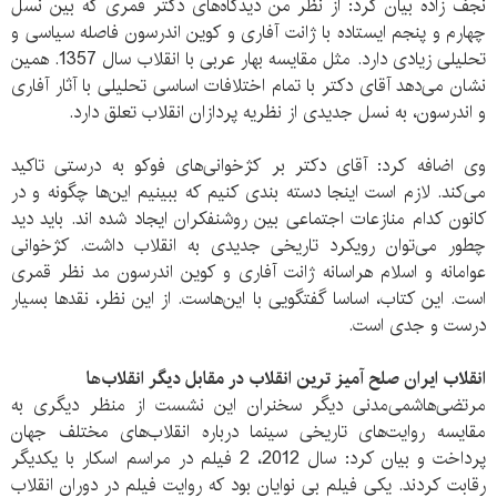
نجف زاده بیان کرد: از نظر من دیدگاه‌های دکتر قمری که بین نسل
چهارم و پنجم ایستاده با ژانت آفاری و کوین اندرسون فاصله سیاسی و
تحلیلی زیادی دارد. مثل مقایسه بهار عربی با انقلاب سال 1357. همین
نشان می‌دهد آقای دکتر با تمام اختلافات اساسی تحلیلی با آثار آفاری
و اندرسون، به نسل جدیدی از نظریه پردازان انقلاب تعلق دارد.
وی اضافه کرد: آقای دکتر بر کژخوانی‌های فوکو به درستی تاکید
می‌کند. لازم است اینجا دسته بندی کنیم که ببینیم این‌ها چگونه و در
کانون کدام منازعات اجتماعی بین روشنفکران ایجاد شده اند. باید دید
چطور می‌توان رویکرد تاریخی جدیدی به انقلاب داشت. کژخوانی
عوامانه و اسلام هراسانه ژانت آفاری و کوین اندرسون مد نظر قمری
است. این کتاب، اساسا گفتگویی با این‌هاست. از این نظر، نقدها بسیار
درست و جدی است.
انقلاب ایران صلح آمیز ترین انقلاب در مقابل دیگر انقلاب‌ها
مرتضی‌هاشمی‌مدنی دیگر سخنران این نشست از منظر دیگری به
مقایسه روایت‌های تاریخی سینما درباره انقلاب‌های مختلف جهان
پرداخت و بیان کرد: سال 2012، 2 فیلم در مراسم اسکار با یکدیگر
رقابت کردند. یکی فیلم بی نوایان بود که روایت فیلم در دوران انقلاب