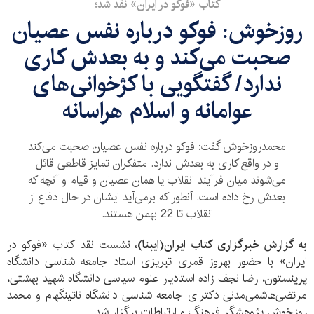
کتاب «فوکو در ایران» نقد شد؛
روزخوش: فوکو درباره نفس عصیان
صحبت می‌کند و به بعدش کاری
ندارد/ گفتگویی با کژخوانی‌های
عوامانه و اسلام هراسانه
محمدروزخوش گفت: فوکو درباره نفس عصیان صحبت می‌کند
و در واقع کاری به بعدش ندارد. متفکران تمایز قاطعی قائل
می‌شوند میان فرآیند انقلاب یا همان عصیان و قیام و آنچه که
بعدش رخ داده است. آنطور که برمی‌آید ایشان در حال دفاع از
انقلاب تا 22 بهمن هستند.
به گزارش خبرگزاری کتاب ایران(ایبنا)،
نشست نقد کتاب «فوکو در
ایران» با حضور بهروز قمری تبریزی استاد جامعه شناسی دانشگاه
پرینستون، رضا نجف زاده استادیار علوم سیاسی دانشگاه شهید بهشتی،
مرتضی‌هاشمی‌مدنی دکترای جامعه شناسی دانشگاه ناتینگهام و محمد
روزخوش پژوهشگر فرهنگ و ارتباطات برگزار شد.