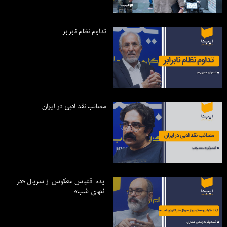
تداوم نظام نابرابر
مصائب نقد ادبی در ایران
ایده اقتباس معکوس از سریال «در
انتهای شب»