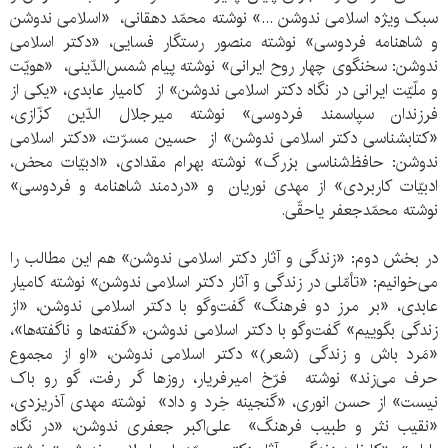
سبک ویژه اسلامی ندوشن ...» نوشته محمّد دهقانی، «اسلامی ندوشن
و شاهنامه فردوسی» نوشته منصور رستگار فسایی، «دکتر اسلامی
ندوشن: سخنگوی چهار روح ایرانی» نوشته پیام شمس‌‏الدّینی، «هویّت
و ملّیّت ایرانی در نگاه دکتر اسلامی ندوشن» از کامیار عابدی، «یکی از
فرزندان سپاسمند فردوسی» نوشته میرجلال ‏الدّین کزّازی،
«کتابشناسی دکتر اسلامی ندوشن» از حسین مسرّت، «دکتر اسلامی
ندوشن: حافظ‌شناسی بزرگ» نوشته بهرام مقدادی، «ادبیّات محض،
ادبیّات کاربردی» از مهدی نوریان و «دردمند شاهنامه و فردوسی»
نوشته محمّدجعفر یاحقّی.
در بخش دوم: «زندگی و آثار دکتر اسلامی‏ ندوشن» هم این مطالب را
می‌خوانیم: «تأمّلی در زندگی و آثار دکتر اسلامی ندوشن» نوشته کامیار
عابدی، «بر مرز دو فرهنگ» گفت‌وگو با دکتر اسلامی ندوشن، «از
زندگی بگوییم» گفت‌وگو با دکتر اسلامی ندوشن، «گفته‌‏ها و ناگفته‏‌ها»،
«مَرد باش و زندگی (شعر)» دکتر اسلامی ندوشن، «او از مجموع
حرف می‌‏زند» نوشته فرّخ امیرفریار، روزها گر رفت، گو رو باک
نیست» از حسن انوری، «گنجینه خِرد و داد» نوشته مهدی آذریزدی،
«نقیب نثر و طبیب فرهنگ» علی‌‏اکبر جعفری ندوشن، «در نگاه