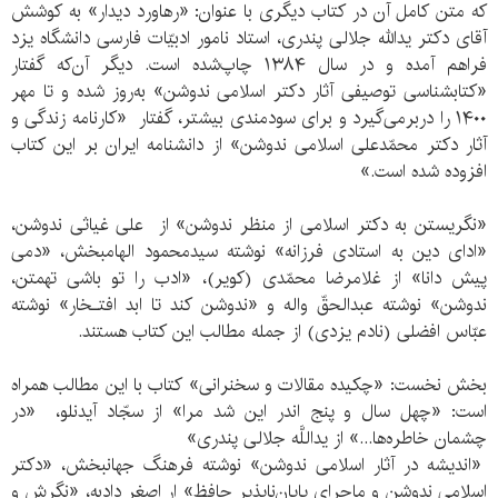
که متن کامل آن در کتاب دیگری با عنوان: «رهاورد دیدار» به کوشش
آقای دکتر یدالله جلالی پندری، استاد نامور ادبیّات فارسی دانشگاه یزد
فراهم آمده و در سال ۱۳۸۴ چاپ‌شده است. دیگر آن‌که گفتار
«کتابشناسی توصیفی آثار دکتر اسلامی ندوشن» به‌روز شده و تا مهر
۱۴۰۰ را دربرمی‌گیرد و برای سودمندی بیشتر، گفتار «کارنامه زندگی و
آثار دکتر محمّدعلی اسلامی ندوشن» از دانشنامه ایران بر این کتاب
افزوده شده است.»
«نگریستن به دکتر اسلامی از منظر ندوشن» از علی غیاثی ندوشن،
«ادای دین به استادی فرزانه» نوشته سیدمحمود الهام‏بخش، «دمی
پیش دانا» از غلامرضا محمّدی (کویر)، «ادب را تو باشی تهمتن،
ندوشن» نوشته عبدالحقّ واله و «ندوشن کند تا ابد افتـخار» نوشته
عبّاس افضلی (نادم یزدی) از جمله مطالب این کتاب هستند.
بخش نخست: «چکیده مقالات و سخنرانی» کتاب با این مطالب همراه
است: «چهل سال و پنج اندر این شد مرا» از سجّاد آیدنلو، «در
چشمان خاطره‌ها...» از یداللَّه جلالی پندری»
«اندیشه در آثار اسلامی ندوشن» نوشته فرهنگ جهانبخش، «دکتر
اسلامی ندوشن و ماجرای پایان‏‌ناپذیر حافظ» ار اصغر دادبه، «نگرش و