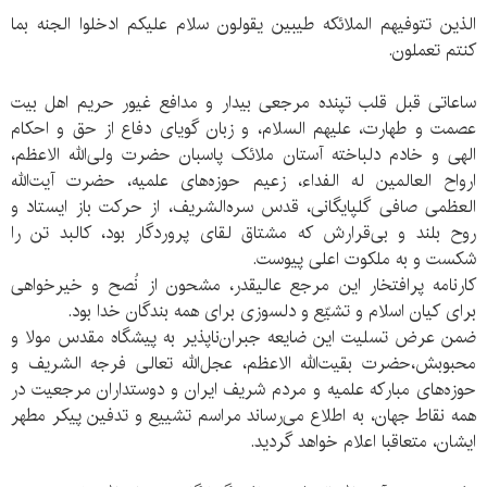
الذین تتوفیهم الملائکه طیبین یقولون سلام علیکم ادخلوا الجنه بما
کنتم تعملون.
ساعاتی قبل قلب تپنده مرجعی بیدار و مدافع غیور حریم اهل بیت
عصمت و طهارت، علیهم السلام، و زبان گویای دفاع از حق و احکام
الهی و خادم دلباخته آستان ملائک پاسبان حضرت ولی‌الله الاعظم،
ارواح العالمین له الفداء، زعیم حوزه‌های علمیه، حضرت آیت‌الله
العظمی صافی گلپایگانی، قدس سره‌الشریف، از حرکت باز ایستاد و
روح بلند و بی‌قرارش که مشتاق لقای پروردگار بود، کالبد تن را
شکست و به ملکوت اعلی پیوست.
کارنامه پرافتخار این مرجع عالیقدر، مشحون از نُصح و خیرخواهی
برای کیان اسلام و تشیّع و دلسوزی برای همه بندگان خدا بود.
ضمن عرض تسلیت این ضایعه جبران‌ناپذیر به پیشگاه مقدس مولا و
محبوبش،حضرت بقیت‌الله الاعظم، عجل‌الله تعالی فرجه الشریف و
حوزه‌های مبارکه علمیه و مردم شریف ایران و دوستداران مرجعیت در
همه نقاط جهان، به اطلاع می‌رساند مراسم تشییع و تدفین پیکر مطهر
ایشان، متعاقبا اعلام خواهد گردید.