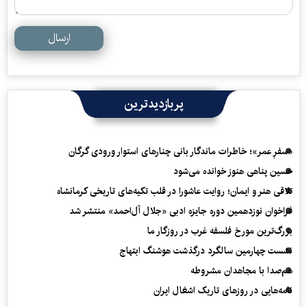
ارسال
پربازدیدترین
«سفرِ عمر»؛ خاطرات ماندگار بانی چنارهای استوار ورودی گرگان
حسین پناهی هنوز خوانده می‌شود
تلاقی هنر و ایمان؛ روایت عاشورا در قلب تکیه‌های تاریخی کرمانشاه
فراخوان نوزدهمین دوره جایزه ادبی «جلال آل‌احمد» منتشر شد
بزرگ‌ترین مورخ فلسفه غرب در روزگار ما
نشست چهارمین سالگرد درگذشت هوشنگ ابتهاج
هم‌صدا با مجاهدان مشروطه
نامه‌هایی در روزهای تاریک اشغال ایران