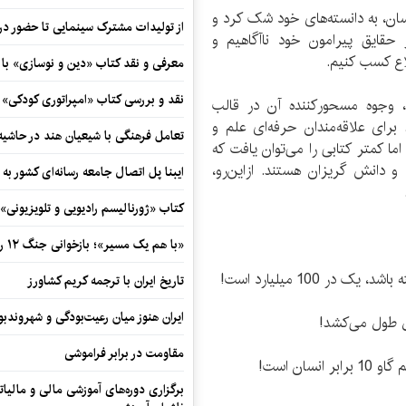
ن، به دانسته‌های خود شک کرد و
از تولیدات مشترک سینمایی تا حضور در 
حقایق پیرامون خود ناآگاهیم و
لاع کسب کنیم.
معرفی و نقد کتاب «دین و نوسازی» ب
نقد و بررسی کتاب «امپراتوری کودکی»
، وجوه مسحورکننده‌ آن در قالب
 برای علاقه‌مندان حرفه‌ای علم و
تعامل فرهنگی با شیعیان هند در حاشی
ما کمتر کتابی را می‌توان یافت که
و دانش گریزان هستند. ازاین‌رو،
ایبنا پل اتصال جامعه رسانه‌ای کشور به
کتاب «ژورنالیسم رادیویی و تلویزیونی» ب
«با هم یک مسیر»؛ بازخوانی جنگ ۱۲ روزه در قاب یک رمان کوتاه
 100 میلیارد است!
تاریخ ایران با ترجمه کریم کشاورز
ایران هنوز میان رعیت‌بودگی و شهروندب
ل طول می‌کشد!
مقاومت در برابر فراموشی
ان است!
برگزاری دوره‌های آموزشی مالی و مالیا