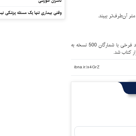
ناشران آموزشی
وقتی بیماری تنها یک مسئله پزشکی نی
کتاب «علم برای آنها که از علم گریزان‌اند» اثر تازه نوید فرخی با شمارگان 500 نسخه به