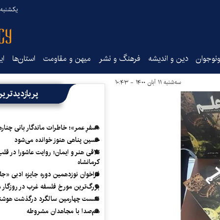
یکشنبه ۱۸ مرداد ۰۵
نوجوان
دین و اندیشه
فرهنگ و نشر
میهن و مقاومت
استان‌ها
ای
سه‌شنبه ۱۱ آبان ۱۴۰۰ - ۱۰:۴۳
پربازدیدتری
«سفرِ عمر»؛ خاطرات ماندگار بانی چناره
حسین پناهی هنوز خوانده می‌شود
تلاقی هنر و ایمان؛ روایت عاشورا در قلب
کرمانشاه
فراخوان نوزدهمین دوره جایزه ادبی «ج
بزرگ‌ترین مورخ فلسفه غرب در روزگار م
نشست چهارمین سالگرد درگذشت هوشنگ
هم‌صدا با مجاهدان مشروطه