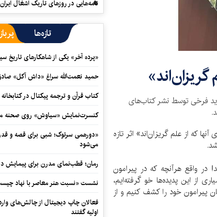
نامه‌هایی در روزهای تاریک اشغال ایران
تازه‌ها
پرباز
«پرده آخر» یکی از شاهکارهای تاریخ سی
 گریزان‌اند»
حمید نعمت‌‏الله سراغ «داش آکل» صاد
کتاب قرآن و ترجمه پیکتال در کتابخان
ه نوید فرخی توسط نشر کتاب‌های
د.
کنسرت‌نمایش «سیاوش» روی صحنه می
آنها که از علم گریزان‌اند» اثر تازه
«دورهمی سرتوک؛ شبی برای قصه و قدردان
شد.
می‌شود
رمان؛ قطب‌نمای مدرن برای پیمایش در
 در واقع هرآنچه که در پیرامون
ی از این پدیده‌ها خو گرفته‌ایم،
نشست «نسبت هنر معاصر با نهاد چیست؟
ان پیرامون خود را کشف کنیم و از
فعالان چاپ دیجیتال از چالش‌های واردا
اولیه گفتند