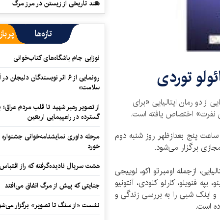
سند تاریخی از زیستن در مرز مرگ
تازه‌ها
پرباز
نوزایی جام باشگاه‌های کتاب‌خوانی
ئولو توردی
رونمایی از ۶ اثر نویسندگان دلیجان
سلامت»
از دو رمان ایتالیایی «برای
از تصویر رهبر شهید تا قلب مردم عراق؛
ن نفرت» اختصاص یافته است.
گسترده در راهپیمایی اربعین
اعت پنج بعدازظهر روز شنبه دوم
مرحله داوری نمایشنامه‌خوانی جشنواره 
خورد
هشت سریال نادیده‌گرفته که راز اقتباس
لیایی، ازجمله اومبرتو اکو، لوییجی
نو، بپه فنویلو، کارلو کلودی،‌ آنتونیو
جنایتی که پیش از مرگ اتفاق می‌افتد
د،‌ و اینک شبی را به بررسی زندگی و
ده است.
نشست «از سنگ تا تصویر» برگزار می‌شو