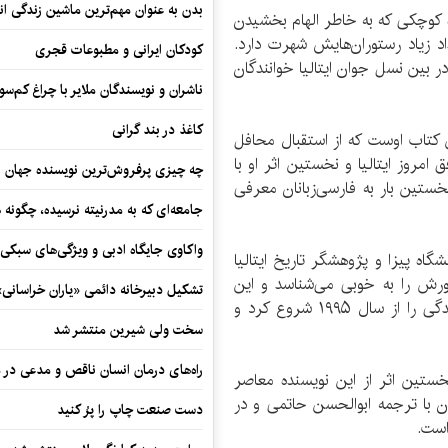
بدن به عنوان مهم‌ترین ماشین زندگی ان
 دنیا آمد، دهکده کوچکی که به خاطر الهام بخشیدن
اد زیاد رستوران‌هایش شهرت دارد.
کودکان ایرانی و مطبوعات قجری
ر بین نسل جوان ایتالیا خوانندگان
ناشران و نویسندگان ملایر با چراغ کم‌س
کاغذ در بند گرانی
کتاب اوست که از استقبال محافل
امروز ایتالیا و نخستین اثر او با
چه چیزی پرفروش‌ترین نویسنده جهان را
تین بار به فارسی‌زبانان معرفی
جامعه‌ای که به مدرنیته نرسیده، چگونه 
واکاوی جایگاه ادبی و ویژگی‌های سبکی
گاه پیزا و پژوهشگر تاریخ ایتالیا
رش را به خوبی می‌شناسد و این
تشکیل دبیرخانه دائمی «یاران خراسانی
شناخت مبنای روایت انسانی در آثار اوست. کار نویسندگی را از سال ۱۹۹۵ شروع کرد و
سخت ولی شیرین منتشر شد
راه‌های درمان انسان ناقص و مدعی در 
ستین اثر از این نویسنده معاصر
ان با ترجمه ابوالحسن حاتمی و در
دست صنعت چاپ را پرُ کنید
است.