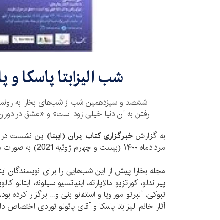
شب الیزابتا پاسکا و پا
ششصد و سیزدهمین شب از شب‌های بخارا به رونمایی 
رفتن به آن دنیا خیلی زود است» و «عشق در دورا
به گزارش
خبرگزاری کتاب ایران (ایبنا)
این نشست در س
مرداد‌ماه ۱۴۰۰ (بیست و چهارم ژوئیه 2021) به صورت مجازی برگزار می‌شود.
مجله بخارا پیش از این شب‌هایی را برای نویسندگان ایتا
پیراندلو، کورتزیو مالاپارته، اینیاتسیو سیلونه، ایتالو کالوی
تبوکی، آلبرتو موراویا و استفانو بنی و... برگزار کرده بو
آثار خانم الیزابتا پاسکا و آقای پائولو توردی اختصاص دا