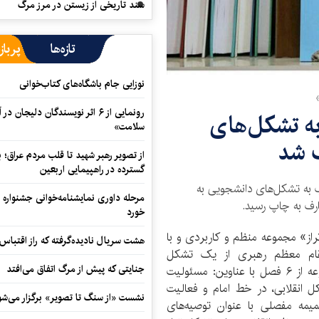
سند تاریخی از زیستن در مرز مرگ
تازه‌ها
پرباز
نوزایی جام باشگاه‌های کتاب‌خوانی
رونمایی از ۶ اثر نویسندگان دلیجان
به تشکل‌های
سلامت»
 شد
از تصویر رهبر شهید تا قلب مردم عراق؛
گسترده در راهپیمایی اربعین
ب به تشکل‌های دانشجویی به
مرحله داوری نمایشنامه‌خوانی جشنواره 
ف به چاپ رسید.
خورد
از» مجموعه منظم و کاربردی و با
هشت سریال نادیده‌گرفته که راز اقتباس
مقام معظم رهبری از یک تشکل
جنایتی که پیش از مرگ اتفاق می‌افتد
دانشجویی را جلوی چشم مخاطب می‌آورد. این مجموعه از ۶ فصل با عناوین: مسئولیت
 انقلابی، در خط امام و فعالیت
نشست «از سنگ تا تصویر» برگزار می‌شو
مه مفصلی با عنوان توصیه‌های