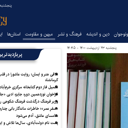
پنجشنبه ۱۵ مرداد ۰۵
نوجوان
دین و اندیشه
فرهنگ و نشر
میهن و مقاومت
استان‌ها
ای
پنجشنبه ۲۳ اردیبهشت ۱۴۰۰ - ۱۴:۴۵
پربازدیدتری
تلاقی هنر و ایمان؛ روایت عاشورا در قلب
کرمانشاه
تکمیل فاز دوم کتابخانه مرکزی خرم‌آباد
فراخوان نوزدهمین دوره جایزه ادبی «ج
وزیر فرهنگ درگذشت فرهنگ شکوهی را
«سفرِ عمر»؛ خاطرات ماندگار بانی چناره
سامسای عاشق، آدم می‌شود
پشت نام دولت‌آبادی، سال‌ها تلاش و ا