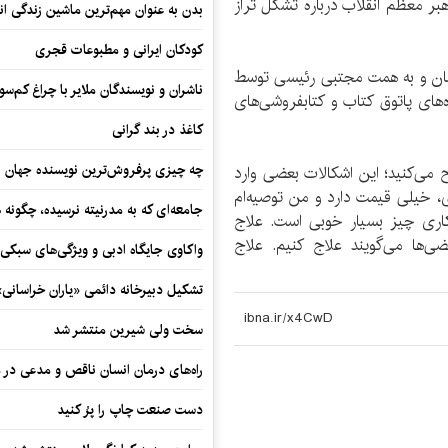
ر معظم انقلاب درباره تشکل تراز
بدن به عنوان مهم‌ترین ماشین زندگی ان
کودکان ایرانی و مطبوعات قجری
ر 176 صفحه و با قیمت 25 هزار تومان و به همت مجتبی رئیسی توسط
ناشران و نویسندگان ملایر با چراغ کم‌س
های پاتوق کتاب و کتابفروشی‌های
کاغذ در بند گرانی
چه چیزی پرفروش‌ترین نویسنده جهان را
 می‌کنید؛ این اشکالات بعضی وارد
، خیلی قیمت دارد و من توصیه‌ام
جامعه‌ای که به مدرنیته نرسیده، چگونه 
کاری چیز بسیار خوبی است. علاج
‌ها می‌گویند علاج کنیم. علاج
واکاوی جایگاه ادبی و ویژگی‌های سبکی
تشکیل دبیرخانه دائمی «یاران خراسانی
سخت ولی شیرین منتشر شد
راه‌های درمان انسان ناقص و مدعی در 
دست صنعت چاپ را پرُ کنید