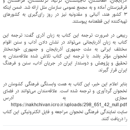
آذربایجان، افغانستان، تاجیکستان، ترکیه، ترکمنستان، قزاقستان و
قرقیزستان آماده و به مجمع عمومی سازمان ملل ارائه شد. ضمن اینکه
۳ کشور هند، آلبانی و مقدونیه نیز در روز رای‌گیری به کشورهای
تهیه‌کننده این قطعنامه پیوستند.
ربیعی در ضرورت ترجمه این کتاب به زبان آذری گفت: ترجمه این
کتاب به زبان آذربایجانی می‌تواند در نشان دادن آداب و سنن اقوام
مختلف ایرانی به ملت جمهوری آذربایجان و جمهوری خودمختار
نخجوان مؤثر باشد. با ترجمه این کتاب تلاش شده علاقه‌مندان به
تحقیق و پژوهش و دوستدار ایران در جریان آداب، سنن و فرهنگ
ایران قرار گیرند.
بنابر اعلام این خبر، این کتاب به همت وابستگی فرهنگی کشومان در
نخجوان گردآوری و ترجمه شده است. علاقه‌مندان می‌توانند در فضای
مجازی به آدرس
https://nakhchivan.icro.ir/uploads/298_651_42_null.pdf
سایت نمایندگی فرهنگی نخجوان مراجعه و فایل الکترونیکی این کتاب
را دریافت کنند.