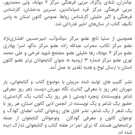
چالدران، شادی پاکزاد، مربی فرهنگی مرکز ۲ مهاباد، ولی محمدپور،
مربی فرهنگی مرکز قره ضیاءالدین، نسرین بدخشان، کارشناس
فرهنگی و اکبر خلیلی کارشناس روابط عمومی کانون استان به پاس
تألیف کتاب در سال‌های اخیر قدردانی شد.
همچنین از ستیا تابع عضو مرکز میاندوآب، امیرحسین افشاری‌نژاد
عضو مرکز تکاب، محراب عبدالله زاده عضو مرکز ماکو، اسرا بهادری
عضو مرکز ۲ مهاباد، رها خلیلی عضو مجتمع شهید فرخی و علی محمد
نوری عضو مرکز شماره ۳ ارومیه به عنوان کتابخوانان برتر عضو کانون
استان با ارسال لوح و هدیه تقدیر به عمل آمد.
نشر کلیپ های تولید شده مربیان با موضوع کتاب و کتابخوانی، یار
مهربان (هر روز با معرفی کتاب)، نگاه مهربان دوست (هر روز معرفی
شاعر ونویسنده)، پنجره دوستی ( هر روز یک کتاب، یک کاردستی)،
حضور یک شاعر و یک نویسنده در انجمن ادبی کانون استان، هر روز با
یک شعر از یک شاعر، نشر فایل های روخوانی کتاب اعضای کودک و
نوجوان کانون و معرفی کودکان ونوجوانان کتابخوان از جمله
برنامه‌هایی هستند که برای اجرا در هفته کتاب و کتابخوانی تدارک دیده
شده اند.