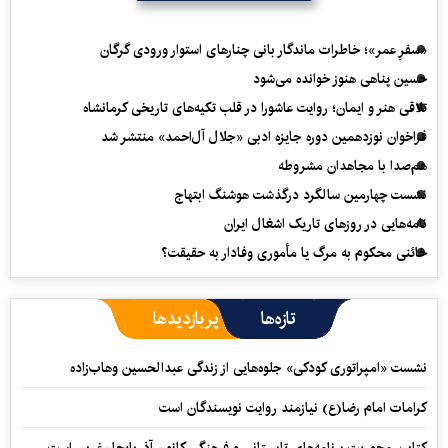
«سفرِ عمر»؛ خاطرات ماندگار بانی چنارهای استوار ورودی گرگان
حسین پناهی هنوز خوانده می‌شود
تلاقی هنر و ایمان؛ روایت عاشورا در قلب تکیه‌های تاریخی کرمانشاه
فراخوان نوزدهمین دوره جایزه ادبی «جلال آل‌احمد» منتشر شد
هم‌صدا با مجاهدان مشروطه
نشست چهارمین سالگرد درگذشت هوشنگ ابتهاج
نامه‌هایی در روزهای تاریک اشغال ایران
خائنی محکوم به مرگ یا مأموری وفادار به حقیقت؟
تازه‌ها
پربازدیدها
نشست «امپراتوری کودکی» جلوه‌هایی از زندگی عبدالحسین وهاب‌زاده
کرامات امام رضا(ع) نیازمند روایت نویسندگان است