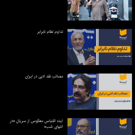
تداوم نظام نابرابر
مصائب نقد ادبی در ایران
ایده اقتباس معکوس از سریال «در
انتهای شب»