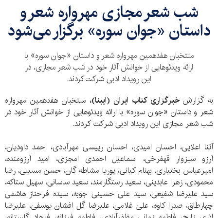
شب شعر مجازی مهرواره شعر و
داستان «جوان سوره» برگزار می‌شود
منتخبان هفدهمین مهرواره شعر و داستان «جوان سوره» با
ارائه ویدئوهایی از خوانش آثار خود در شب شعر مجازی، در
این رویداد ادبی شرکت کردند.
به گزارش
خبرگزاری کتاب ایران (ایبنا)،
منتخبان هفدهمین مهرواره
شعر و داستان «جوان سوره» با ارائه ویدئوهایی از خوانش آثار خود در
شب شعر مجازی این رویداد ادبی شرکت کردند.
آتنا اعلایی، احسان امیدی، احسان رییسی مهرآبادی، احمد داودیان،
آرزو سبزوار قهفرخی، اسماعیل احمدی امجزی، امید آرزومنده،
امیرعباس بختیاری، بهنام کیانی، پوریا مشاطه گان، حسن مسیبی، رضا
محمودی، زهرا عابدینی، سعید رستگارمند، سعید ساسانی، سهیل ستاکه،
سید علیرضا شفیعی، سید علی حسینی جوبه، سیده فرحناز هاشمی
چهارطاق، صدرا کاوه، علی غلامی، علیرضا گل افشان یوسفی، علیرضا
لاری زارج، فاطمه زمانی مظفرآبادی، فاطمه فرزانه، فرهاد گلستانه،