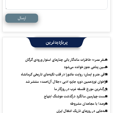
ارسال
پربازدیدترین
«سفرِ عمر»؛ خاطرات ماندگار بانی چنارهای استوار ورودی گرگان
حسین پناهی هنوز خوانده می‌شود
تلاقی هنر و ایمان؛ روایت عاشورا در قلب تکیه‌های تاریخی کرمانشاه
فراخوان نوزدهمین دوره جایزه ادبی «جلال آل‌احمد» منتشر شد
بزرگ‌ترین مورخ فلسفه غرب در روزگار ما
نشست چهارمین سالگرد درگذشت هوشنگ ابتهاج
هم‌صدا با مجاهدان مشروطه
نامه‌هایی در روزهای تاریک اشغال ایران