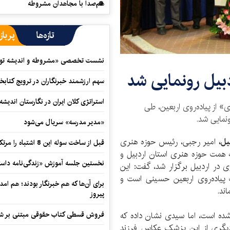
هم‌صدا با مجاهدان مشروطه
تازه‌ها
پرباز
نشست تخصصی «مشروطه و اندیشه توسع
دبیل رونمایی شد
سهم ارزشمند خبرنگاران در ترویج کتابخ
استراتژی کلان ایران در نگارستان اندیش
 از پیاده‌روی اربعین، طی
نمایی شد.
«مدیر مدرسه» سریال می‌شود
یل،
امیر رجبی، رئیس حوزه هنری
قبل از ساخت سوله این 8 اشتباه را مرتکب نشوید
به همت حوزه هنری استان اردبیل و
نخستین جلسه آموزش «زندگی‌نامه‌ داستا
ی در اردبیل برگزار شد، گفت: این
پیاده‌روی اربعین حسینی است و
برای آن‌ها که هم خبرنگار بودند؛ هم امداد
اند.
پیروز
ده است، اما سیدی نشان داده که
فروش قسطی کتاب حقوقی مبتنی بر شیوه ن
دیگری از این پزشکِ عکاسِ فرزندِ