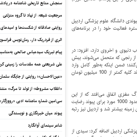
سنجش منابع تاریخی شاهنامه در پادش
مرجعیت شیعه: از نهاد تا گروه منزلتی
وندی دانشگاه علوم پزشکی اردبیل
ره فعالیت خود را در برنامه‌های
روایتی صادقانه از شکست‌ها و امیدهای 
اثری از فردریک دار، رمان‌نویس فرانس
اب دنیوی و اخروی دارد، افزود: در
پیام تبریک سیدعباس صالحی به‌مناسبت
هر یک غیر از رنجی که متحمل می‌شوند، بیش
‌کنند؛ ضمن اینکه به‌طور کامل وارد
علی شریعتی همه مقدسات را زمینی کرد
زندگی عادی نمی‌شوند، این درحالی است که هزینه پیوند کلیه کمتر از 100 میلیون تومان
«عین‌الاحسان»؛ روایتی از جایگاه سلما
«انقلاب مشروطه؛ از تولد تا مرگ» منت
ه داد: در کشور بیش از 27 هزار مرگ مغزی اتفاق می‌افتد که از این
تعداد 7-8 هزار مورد به شرایط مناسب می‌رسد و تنها حدود 1000 مورد برای پیوند رضایت
سی‌امین شماره ماهنامه‌ ادبی «رووژگار»
 زمینه بیشتر شد و اردبیل نیز رتبه
پیوند میان خبرنگاری و نویسندگی
شاعر سینمای آوانگارد
زشکی اردبیل اضافه کرد: سیدی از