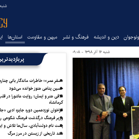
شنبه ۱۷ مرداد ۵
نوجوان
دین و اندیشه
فرهنگ و نشر
میهن و مقاومت
استان‌ها
ای
شنبه ۱۶ آذر ۱۳۹۸ - ۰۹:۰۸
پربازدیدتری
«سفرِ عمر»؛ خاطرات ماندگار بانی چناره
حسین پناهی هنوز خوانده می‌شود
تلاقی هنر و ایمان؛ روایت عاشورا در قلب
کرمانشاه
فراخوان نوزدهمین دوره جایزه ادبی «ج
وزیر فرهنگ درگذشت فرهنگ شکوهی را
پشت نام دولت‌آبادی، سال‌ها تلاش و ا
سند تاریخی از زیستن در مرز مرگ