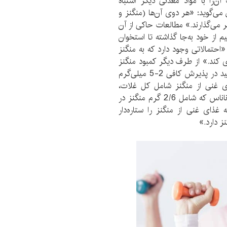
ن‌را با مواد معدنی دیگر اشتباه
می‌گوید: «هر دوی آن‌ها (منگنز و
أثیر می‌گذارند.» مطالعات حاکی از آن
ز خود به‌جا گذاشته تا استخوان
«احتمالاتی وجود دارد که به منگنز
ی کند.» از طرف دیگر کمبود منگنز
می‌تواند به ناهنجاری استخوانی منجر شود. مطمئن باشید در پذیرش کافی 2-5 میلی‌گرم
ای غنی از منگنز شامل کل غلات،
میوه‌های مغزدار، سبزیجات برگ‌دار و چای، همچنین آناناس که شامل 2/6 گرم منگنز در
 غذای غنی از منگنز را ستاره‌دار