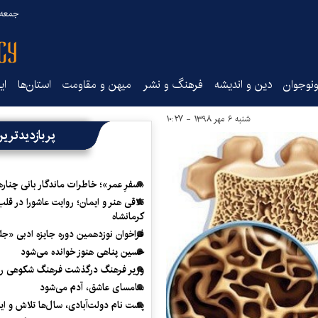
جمعه ۱۶ مرداد ۰۵
نوجوان
دین و اندیشه
فرهنگ و نشر
میهن و مقاومت
استان‌ها
ای
شنبه ۶ مهر ۱۳۹۸ - ۱۰:۲۷
پربازدیدتری
«سفرِ عمر»؛ خاطرات ماندگار بانی چناره
تلاقی هنر و ایمان؛ روایت عاشورا در قلب
کرمانشاه
فراخوان نوزدهمین دوره جایزه ادبی «ج
حسین پناهی هنوز خوانده می‌شود
وزیر فرهنگ درگذشت فرهنگ شکوهی را
سامسای عاشق، آدم می‌شود
پشت نام دولت‌آبادی، سال‌ها تلاش و ا