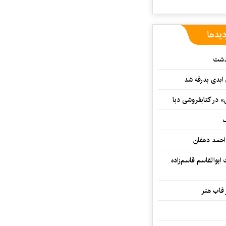
دیدها
گذشت
 ابدی بدرقه شد
» در کتابفروشی دبا
ف
احمد دهقان
بوالقاسم قاسم‌زاده
 قاب هنر