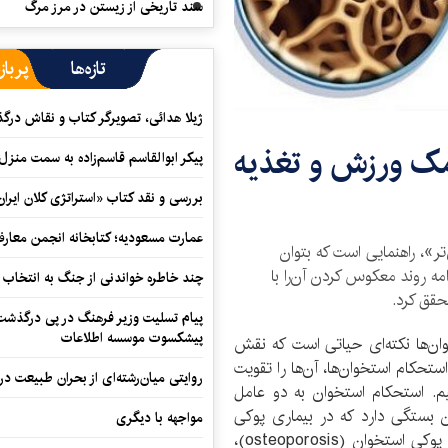
سند تاریخی از زیستن در مرز مرگ
تازه‌ها
پرباز
ژیلا هدائی، تصویرگر کتاب و نقاش در
کمک ورزش و تغذیه
پیکر ابوالقاسم قاسم‌زاده به سمت منزل
بررسی و نقد کتاب «استراتژی کلان ایران
عمارت مسعودیه؛ کتابخانه انجمن معار
ر»، راهنمایی است که بتوان
امه روند معکوس کردن آن‌را با
چند خاطره خواندنی از جنگ به انتخاب 
قق کرد.
پیام تسلیت وزیر فرهنگ در پی درگذشت ا
پیشکسوت موسسه اطلاعات
ن‌ها نکته‌ای حیاتی است که نقش
تحکام استخوان‌ها، آن‌ها را تقویت
روایتی میان‌رشته‌ای از بحران طبیعت در
م. استحکام استخوان به دو عامل
ن بستگی دارد که در بیماری پوکی
مواجهه با دیگری
استخوان، این امر با اختلال مواجه می‌شود. در بیماری پوکی استخوان (osteoporosis)،