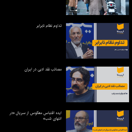
تداوم نظام نابرابر
مصائب نقد ادبی در ایران
ایده اقتباس معکوس از سریال «در
انتهای شب»