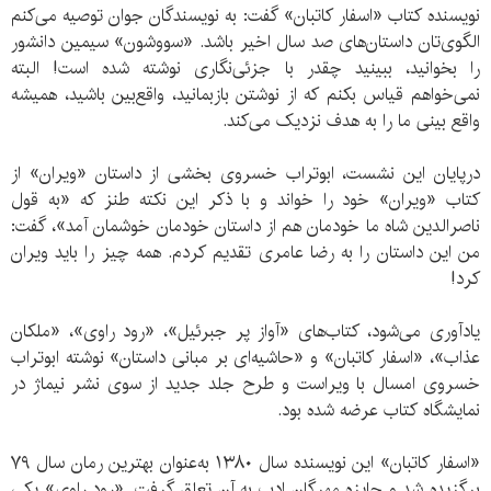
نویسنده کتاب «اسفار کاتبان» گفت: به نویسندگان جوان توصیه می‌کنم
الگوی‌تان داستان‌های صد سال اخیر باشد. «سووشون» سیمین دانشور
را بخوانید، ببینید چقدر با جزئی‌نگاری نوشته شده است! البته
نمی‌خواهم قیاس بکنم که از نوشتن بازبمانید، واقع‌بین باشید، همیشه
واقع بینی ما را به هدف نزدیک می‌کند.
درپایان این نشست، ابوتراب خسروی بخشی از داستان «ویران» از
کتاب «ویران» خود را خواند و با ذکر این نکته طنز که «به قول
ناصرالدین شاه ما خودمان هم از داستان خودمان خوشمان آمد»، گفت:
من این داستان را به رضا عامری تقدیم کردم. همه چیز را باید ویران
کرد!
یادآوری می‌شود، کتاب‌های «آواز پر جبرئیل»، «رود راوی»، «ملکان
عذاب»، «اسفار کاتبان» و «حاشیه‌ای بر مبانی داستان» نوشته ابوتراب
خسروی امسال با ویراست و طرح جلد جدید از سوی نشر نیماژ در
نمایشگاه کتاب عرضه شده بود.
«اسفار کاتبان» این نویسنده سال ۱۳۸۰ به‌عنوان بهترین رمان سال ۷۹
برگزیده شد و جایزه‌ مهرگان ادب به آن تعلق گرفت. «رود راوی» یکی