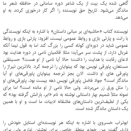
گاهی شده یک بیت از یک شاعر دوره سامانی در حافظه شعر ما
ماندگار می‌شود. تاریخ حق نویسنده را اگر کار درخوری کرده، به او
می‌دهد.
نویسنده کتاب «حاشیه‌ای بر مبانی داستان» با اشاره به اینکه نویسندگی
با رانت و پارتی بازی و روابط عمومی نیست، افزود: پارتی بازی و روابط
عمومی شاید در دوره‌ای کوتاه کسی را بزرگ کند اما به قول نیما آنکه
غربال دارد، از پشت سر می‌آید؛ مثلا قائمیان نامی در دوره هدایت بود
ادعای رقابت با هدایت را داشت؛ حالا آیا نامی از او هست؟ حسینقلی
مستعان، پاورقی نویس بود که بینوایان را ترجمه کرد. بالاترین تیراژ را
پاورقی ‌های او داشت. الان بجز ترجمه بینوایان پاورقی‌های او آیا
ماندگار است؟ جواد فاضل پاورقی نویس دهه بیست بود، پاورقی‌های او
را مثل ورق زر می‌بردند. ولی حالا نامی از او مانده است؟ اما برای
نمونه مثلاً شمیم بهار داستانی نوشته به نام «ابر، بارانش گرفته بود» که
یکی از لطیف‌ترین داستان‌های عاشقانه ادبیات ما است و او با همین
یک داستان ماندگار شده است.
ابوتراب خسروی با اشاره به اینکه هر نویسنده‌ای استایل خودش را
دارد، گفت: من خودم منطق خاصی برای نوشتن ندارم ولی برای