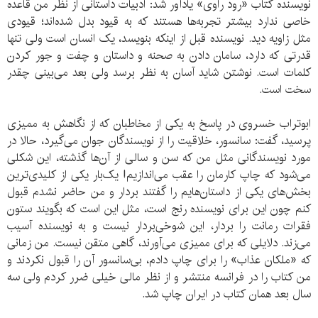
نویسنده کتاب «رود راوی» یادآور شد: ادبیات داستانی از نظر من قاعده
خاصی ندارد بیشتر تجربه‌ها هستند که به قیود بدل شده‌اند؛ قیودی
مثل زاویه دید. نویسنده قبل از اینکه بنویسد، یک انسان است ولی تنها
قدرتی که دارد، سامان دادن به صحنه و داستان و چفت و جور کردن
کلمات است. نوشتن شاید آسان به نظر برسد ولی بعد می‌بینی چقدر
سخت است.
ابوتراب خسروی در پاسخ به یکی از مخاطبان که از نگاهش به ممیزی
پرسید، گفت: سانسور، خلاقیت را از نویسندگان جوان می‌گیرد، حالا در
مورد نویسندگانی مثل من که سن و سالی از آن‌ها گذشته، این شکلی
می‌شود که چاپ کارمان را عقب می‌اندازیم! یک‌بار یکی از کلیدی‌ترین
بخش‌های یکی از داستان‌هایم را گفتند بردار و من حاضر نشدم قبول
کنم چون این برای نویسنده رنج است، مثل این است که بگویند ستون
فقرات رمانت را بردار، این شوخی‌بردار نیست و به نویسنده آسیب
می‌زند. دلایلی که برای ممیزی می‌آورند، گاهی متقن نیست. من زمانی
که «ملکان عذاب» را برای چاپ دادم، بی‌سانسور آن را قبول نکردند و
من کتاب را در فرانسه منتشر و از نظر مالی خیلی ضرر کردم ولی سه
سال بعد همان کتاب در ایران چاپ شد.