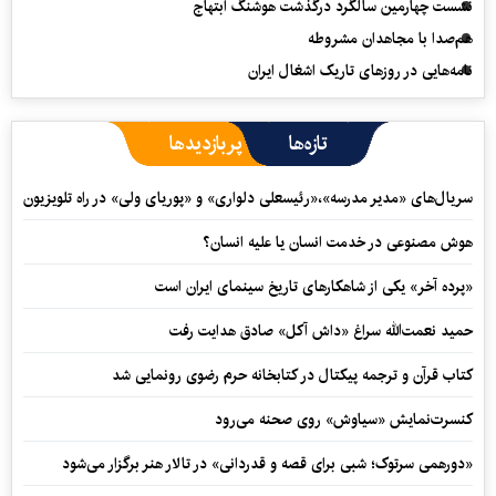
نشست چهارمین سالگرد درگذشت هوشنگ ابتهاج
هم‌صدا با مجاهدان مشروطه
نامه‌هایی در روزهای تاریک اشغال ایران
تازه‌ها
پربازدیدها
سریال‌های «مدیر مدرسه»،«رئیسعلی دلواری» و «پوریای ولی» در راه تلویزیون
هوش مصنوعی در خدمت انسان یا علیه انسان؟
«پرده آخر» یکی از شاهکارهای تاریخ سینمای ایران است
حمید نعمت‌‏الله سراغ «داش آکل» صادق هدایت رفت
کتاب قرآن و ترجمه پیکتال در کتابخانه حرم رضوی رونمایی شد
کنسرت‌نمایش «سیاوش» روی صحنه می‌رود
«دورهمی سرتوک؛ شبی برای قصه و قدردانی» در تالار هنر برگزار می‌شود