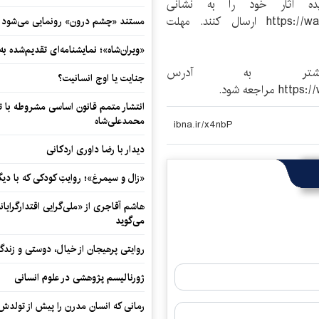
یده آثار خود را به نشانی
https://waset.org/apply/2021/03/Sydney/ICABR?step=2 ارسال کنند. مهلت
مستند «چشم درون» رونمایی می‌شود
«ویران‌شاه»؛ نمایشنامه‌ای تقدیم‌شده به
شتر به آدرس
جنایت یا اوج انسانیت؟
جعه شود.
انتشار متمم قانون اساسی مشروطه با 
محمدعلی‌شاه
دیدار با رضا داوری اردکانی
«زال و سیمرغ»؛ روایتِ کودکی که با دیگ
هاشم آقاجری از «ملی‌گرایی اقتدارگرایان
می‌گوید
روایتی پرهیجان از خیال، دوستی و زندگی
ژورنالیسم پژوهشی در علوم انسانی
رمانی که انسان مدرن را پیش از تولد