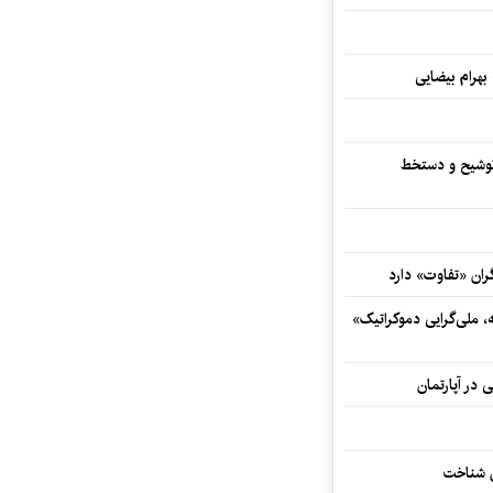
 بهرام بیضایی
توشیح و دستخط
ران «تفاوت» دارد
ه، ملی‌گرایی دموکراتیک»
 در آپارتمان
ش شناخت