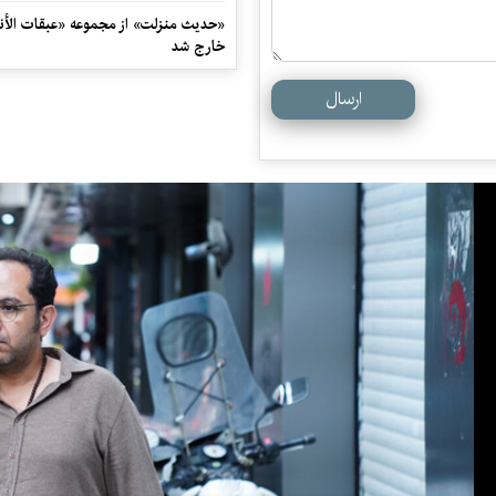
«حدیث منزلت» از مجموعه «عبقات الأنو
خارج شد
ارسال