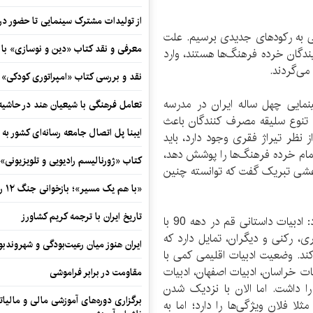
از تولیدات مشترک سینمایی تا حضور در 
در مورد تولیدات ادبی به رکود‌های جدیدی برسیم. علت
معرفی و نقد کتاب «دین و نوسازی» ب
دگان خرده فرهنگ‌ها هستند، وارد
می‌گردند.
نقد و بررسی کتاب «امپراتوری کودکی»
مایی چهل ساله ایران در مدرسه
تعامل فرهنگی با شیعیان هند در حاشی
اد: تنوع سلیقه مصرف کنندگان باعث
ایبنا پل اتصال جامعه رسانه‌ای کشور به
ز نظر تیراژ فقری وجود دارد، باید
 تمام خرده فرهنگ‌ها را پوشش دهد،
کتاب «ژورنالیسم رادیویی و تلویزیونی» ب
رعشی تبریک گفت که توانسته چنین
«با هم یک مسیر»؛ بازخوانی جنگ ۱۲ روزه در قاب یک رمان کوتاه
تاریخ ایران با ترجمه کریم کشاورز
علیرضا محمودی در مورد ادبیات داستانی قم هم افزود: ادبیات داستانی قم در دهه 90 با
ی، رکنی و دیگران، تمایل دارد که
ایران هنوز میان رعیت‌بودگی و شهروندب
ند. وضعیت ادبیات اقلیمی کمی با
ش می‌گفتیم ادبیات خراسان، ادبیات اصفهان، ادبیات
مقاومت در برابر فراموشی
 داشت. اما الان با نزدیک شدن
برگزاری دوره‌های آموزشی مالی و مالیا
لا فلان ویژگی‌ها را دارد؛ اما به