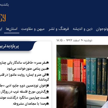
یکشنبه ۱۸ مرداد ۰۵
نوجوان
دین و اندیشه
فرهنگ و نشر
میهن و مقاومت
استان‌ها
ای
دوشنبه ۲۰ اسفند ۱۳۹۷ - ۱۸:۱۵
پربازدیدتری
«سفرِ عمر»؛ خاطرات ماندگار بانی چناره
حسین پناهی هنوز خوانده می‌شود
تلاقی هنر و ایمان؛ روایت عاشورا در قلب
کرمانشاه
فراخوان نوزدهمین دوره جایزه ادبی «ج
بزرگ‌ترین مورخ فلسفه غرب در روزگار م
نشست چهارمین سالگرد درگذشت هوشنگ
هم‌صدا با مجاهدان مشروطه