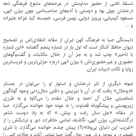
تسلط ناشی از حضور مداومش در عرصه‌های متنوع فرهنگی دهه
درخشان چهل بود و دوستی با آدم‌های صاحب‌نامی چون بیژن الهی،
مسعود کیمیایی، پرویز دوایی، بهمن فرسی، خجسته کیا، غزاله علیزاده
و ...
دلبستگی صبا به فرهنگ کهن ایران از مقاله‌ انتقادی‌اش بر تصحیح
دیوان حافظ آشکار است که اول بار در شماره پنجم گاهنامه «این شماره
با تاخیر» چاپ شد و به جز آن از خلال مکاتبات و گفت‌وگوهای
حضوری و غیرحضوری‌اش با بیژن الهی درباره جزئی‌ترین و غریب‌ترین
زوایا و نکات ادبیات ایران.
نمونه‌ دیگری از نثر درخشان و استوار او را می‌توان در جستار
«دوجلال» یافت که در آن با تیزبینی و دقتی مثال‌زدنی وجوه گوناگون
شخصیتی جلال آل احمد و جلال مقدم را می‌کاود و به طرزی
زیرپوستی و پیشگویانه قضاوت را به عهده‌ خودِ خواننده می‌گذارد. صبا
در مقاله‌ «چل سال رفت و بیش...» که به یاد دوست شاعر
درگذشته‌اش، بیژن الهی، نگاشته، تمامی خاطرات دور و نزدیکش را از
«غریب این دنیای بی‌وفا»(1) پیش چشم خواننده می‌گذارد، با نثری
تصویری و موجز و در عین حال گویا. صبا تمامی آنات و حالات الهی را