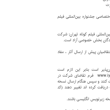
صاصی جشنواره بین‌المللی فیلم
لمللی فیلم کوتاه تهران: شرکت
‌کنندگان بخش خصوصی آزاد است.
قاضیان پیش از ارسال آثار ، مفاد
ن‌پذیر است بنابر این لازم است
درخواست‌کنندگان با مراجعه به سایتtisff.ir و www.iycs.ir فرم تقاضای شرکت در
فت کنند و سپس هنگام ارسال نسخه
دریافت کرده اند تغییر دهند (کد
سخه زیرنویس انگلیسی باشند.