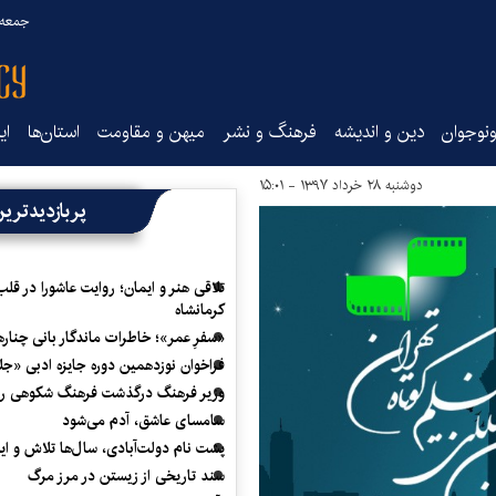
جمعه ۱۶ مرداد ۰۵
نوجوان
دین و اندیشه
فرهنگ و نشر
میهن و مقاومت
استان‌ها
ای
دوشنبه ۲۸ خرداد ۱۳۹۷ - ۱۵:۰۱
پربازدیدتری
تلاقی هنر و ایمان؛ روایت عاشورا در قلب
کرمانشاه
«سفرِ عمر»؛ خاطرات ماندگار بانی چناره
فراخوان نوزدهمین دوره جایزه ادبی «ج
وزیر فرهنگ درگذشت فرهنگ شکوهی را
سامسای عاشق، آدم می‌شود
پشت نام دولت‌آبادی، سال‌ها تلاش و ا
سند تاریخی از زیستن در مرز مرگ