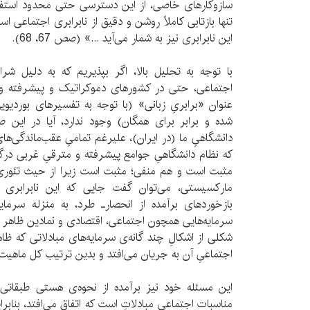
سازوکارهای خاصی، از این دسترسی حتی محدود استفاده کن
تنها بازتابی کاملاً روشن و دقیق از نابرابری اجتماعی اس
این نابرابری نیز به شمار می‌آید ...» (صص 67، 68).
با توجه به تحلیل بالا، اگر بپذیریم که به دلیل شرایط
اجتماعی، حتی در کشورهای دموکراتیک و پیشرفته و 
عنوان «برابریِ زبانی» (با توجه به تفسیرهای بوردیوی
شده و برابر برای همگان) وجود ندارد، آیا در این 
دانشگاهیِ ما (در ایران)، علیرغم تمامیِ عقب‌ماندگی‌ه
که نظام دانشگاهیِ جوامع پیشرفته و مترقیِ غربی درگی
مثبت است و هم منفی؛ مثبت است زیرا از حیث تئوری، 
مارکسیستی، می‌توان گفت جایی که این نابرابری د
بازخوردهای برآمده از انحصارـ طرد، به منزله سرمای
سرمایه‌هایی همچون اجتماعی، اقتصادی و نمادین ظاهر ‌‌ش
شکلی از اشکالِ چند گانه‌‌ی سرمایه‌های مبادلاتی که
اجتماعیِ آن به جریان می‌افتد و بدین ترتیب کل ماهیت نا
این مسئله خود نیز برآمده از نحوه‌ی هستی طبقاتی و
مناسبات اجتماعیِ مبادلاتِ است که اتفاق می‌افتد، بناب