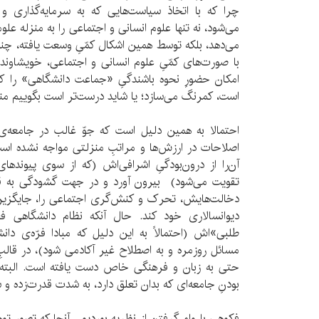
چرا که با اتخاذ سیاست‌هایی که به سرمایه‌گذاری و
می‌شود، نه تنها علوم انسانی و اجتماعی را به منزله علو
می‌دهد، بلکه توسط همین اشکال کمّیِ وسعت یافته، چنان 
با صورت‌های کمّیِ علوم انسانی و اجتماعی، خویشاون
امکان حضورِ نحوه باشندگیِ «جماعت دانشگاهی» را که 
است، کمرنگ می‌سازد؛ یا شاید درست‌تر است بگوییم من
احتمالا به همین دلیل است که جوّ غالب در جامعه‌ی د
اصلاحات در ارزش‌ها و مراتبِ منزلتی مواجه نشده است
آن‌را از درون‌بودگی‌ِ اشرافی‌اش (که از سوی پیوندهای
تقویت می‌شود) بیرون آورد و در جهت گشودگی به قلم
دخالت‌هایش، تحرک و کنش‌گری اجتماعی را، جایگزین
دیوانسالاری خود کند. حال آنکه نظام دانشگاهی ف
طلبی‌»اش (احتمالاً به این دلیل که مبادا فرّه‌ی دا
مسائل روزمره و به اصطلاح غیر آکادمی شود)، در قالبِ
حتی به زبان و فرهنگی خاص دست یافته است. البته 
بودنِ جامعه‌ای که بدان تعلق دارد، به شدت قدرت‌زده 
فکوهی با وام گرفتن از نظریه بوردیو ـ آنجا که تصورِ تو