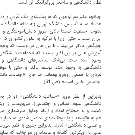
نظام دانشگاهی و ساختار بروکراتیک آن است.
چنانچه علیرغم توجهی که به پیشینه‌ی یک قرنیِ ورود 
هشتاد ساله تأسیس دانشگاه تهران (به مثابه دانشگاه م
متوجه جمعیت نسبتاً بالای امروزِ دانش‌آموختگان و 
ایران است ـ حتی آن‌را با ترکیه به عنوان کشوری در 
جایگاهی بالاتر می‌بیند ـ با این حال می‌نویسد: «با وجو
آموزش عالی بر این نظر نیستند که «جماعت دانشگاهی» 
وجود آمده است. بی‌شک ساختارهای دانشگاهی و فرا
دانشگاهی به وجود آمده، توسعه یافته و حتی با م
فردی یا جمعی روبه‌رو بوده‌اند، اما جای «جماعت دانش
اجتماعی خالی است» (ص 61).
بنابراین از نظر وی، «جماعتِ دانشگاهی» (و در
دانشگاهیِ علوم انسانی و اجتماعی)، می‌بایست از ویژ
کمیّت و به اصطلاح اعداد و ارقام جداولِ سرشماری مراک
هم به «توسعه و یا موفقیت‌هایِ حاصل شده‌ی ساختار دان
و علمیِ دانشگاهی» ندارد؛ بنابراین چنین به نظر می‌
عالی با رویکردی آگاهانه و عامدانه‌ای مواجه‌ایم که تمای