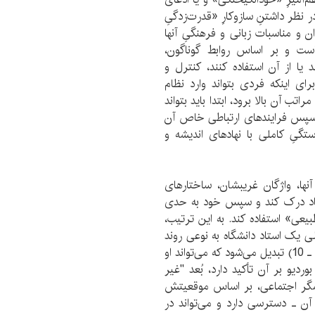
ر نظر داشتنِ سازوکارِ «قدرت‌زدگیِ
 و مناسبات زبانی و فرهنگیِ آنها
است و بر اساس روابط گوناگون،
 یا از آن استفاده کنند، کنترل و
ی اینکه فردی بتواند وارد نظام
تب آن بالا برود، ابتدا باید بتواند
و سپس فرایندهای ارتباطی خاص آن
ستگیِ کاملی با نهادهای اندیشه و
آنها، واژگان غریبشان، ساختارهای
ستناد درک کند و سپس خود به حدی
بیعی» استفاده کند. به این ترتیب،
 یک استاد دانشگاه به نوعی روند
انحصارـ طرد بر اساس دیدگاه فوکویی (فوکو، 1971: 23 ـ 10) تبدیل می‌شود که می‌تواند او
بوردیو بر آن تأکید دارد، بُعد "غیر
این فرایند است (بوردیو، 1388: 71). کنشگر اجتماعی، بر اساس موقعیتش
آن ـ دسترسی دارد و می‌تواند در