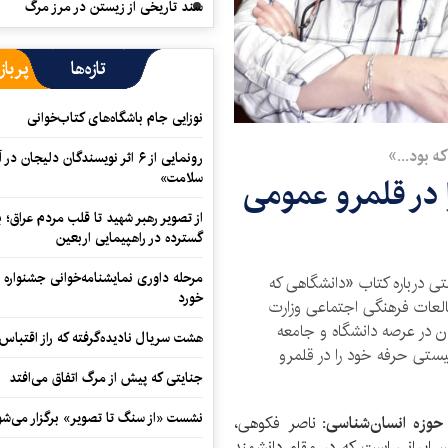
سند تاریخی از زیستن در مرز مرگ
تازه‌ها
پرباز
نوزایی جام باشگاه‌های کتاب‌خوانی
ه بود...»
رونمایی از ۶ اثر نویسندگان دلیجان
سلامت»
در قلمرو عمومی
از تصویر رهبر شهید تا قلب مردم عراق؛
گسترده در راهپیمایی اربعین
مرحله داوری نمایشنامه‌خوانی جشنواره 
تی درباره کتاب «دانشگاهی که
خورد
العات فرهنگی اجتماعی وزارت
ن در عرصه دانشگاه و جامعه
هشت سریال نادیده‌گرفته که راز اقتباس
ستی حرفه خود را در قلمرو
جنایتی که پیش از مرگ اتفاق می‌افتد
نشست «از سنگ تا تصویر» برگزار می‌شو
 حوزه انسان‌شناسی:
ناصر فکوهی،
 ایرانی است که در مقام دانشمند