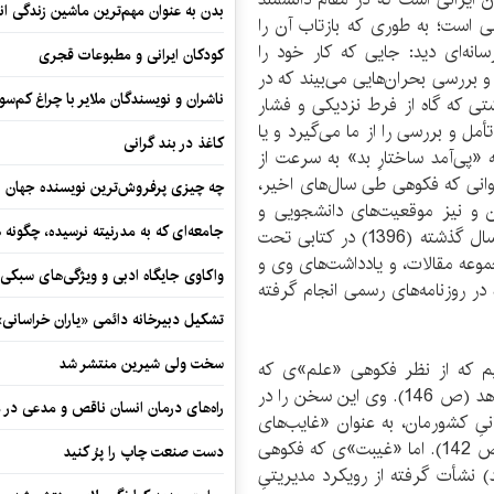
بدن به عنوان مهم‌ترین ماشین زندگی ان
است؛ به طوری که بازتاب آن‌ را
ه‌ای دید: جایی که کار خود را
کودکان ایرانی و مطبوعات قجری
 بررسی بحران‌هایی می‌بیند که در
ناشران و نویسندگان ملایر با چراغ کم‌س
تی که گاه از فرط نزدیکی و فشار
ل و بررسی‌ را از ما می‌گیرد و یا
کاغذ در بند گرانی
«پی‌آمد ساختارِ بد» به سرعت از
اوانی که فکوهی طی سال‌های اخیر،
چه چیزی پرفروش‌ترین نویسنده جهان را
ان و نیز موقعیت‌های دانشجویی و
جامعه‌ای که به مدرنیته نرسیده، چگونه 
روشنفکری، از تداوم خاصی برخوردار بوده است که در سال گذشته (1396) در کتابی تحت
موعه مقالات، و یادداشت‌های وی و
واکاوی جایگاه ادبی و ویژگی‌های سبکی
در روزنامه‌های رسمی انجام گرفته
تشکیل دبیرخانه دائمی «یاران خراسانی
سخت ولی شیرین منتشر شد
نیم که از نظر فکوهی «علم»ی که
رسانه‌ای نشود، اعتبار و تأثیرگذاری خود را از دست می‌دهد (ص 146). وی این سخن را در
راه‌های درمان انسان ناقص و مدعی در 
نیِ کشورمان، به عنوان «غایب‌های
بزرگ مسائل انسانی و اجتماعیِ جامعه»، یاد می‌کند (ص 142). اما «غیبت»ی که فکوهی
دست صنعت چاپ را پرُ کنید
) نشأت گرفته از رویکرد مدیریتیِ