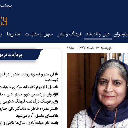
پنجشنبه ۱۵ مرداد ۰۵
نوجوان
دین و اندیشه
فرهنگ و نشر
میهن و مقاومت
استان‌ها
ای
چهارشنبه ۲۳ خرداد ۱۳۹۷ - ۱۰:۵۸
پربازدیدتری
تلاقی هنر و ایمان؛ روایت عاشورا در قلب
کرمانشاه
تکمیل فاز دوم کتابخانه مرکزی خرم‌آباد
فراخوان نوزدهمین دوره جایزه ادبی «ج
وزیر فرهنگ درگذشت فرهنگ شکوهی را
«سفرِ عمر»؛ خاطرات ماندگار بانی چناره
سامسای عاشق، آدم می‌شود
پشت نام دولت‌آبادی، سال‌ها تلاش و ا