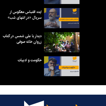
ایده اقتباس معکوس از
سریال «در انتهای شب»
دیدار با علی شمس در کتاب
زروان خانه صوفی
حکومت و ادبیات