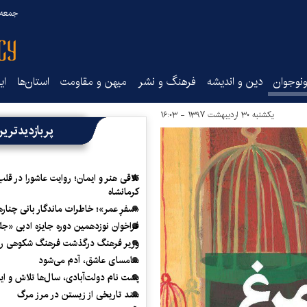
جمعه ۱۶ مرداد ۰۵
نوجوان
دین و اندیشه
فرهنگ و نشر
میهن و مقاومت
استان‌ها
ای
یکشنبه ۳۰ اردیبهشت ۱۳۹۷ - ۱۶:۰۳
پربازدیدتری
تلاقی هنر و ایمان؛ روایت عاشورا در قلب
کرمانشاه
«سفرِ عمر»؛ خاطرات ماندگار بانی چناره
فراخوان نوزدهمین دوره جایزه ادبی «ج
وزیر فرهنگ درگذشت فرهنگ شکوهی را
سامسای عاشق، آدم می‌شود
پشت نام دولت‌آبادی، سال‌ها تلاش و ا
سند تاریخی از زیستن در مرز مرگ