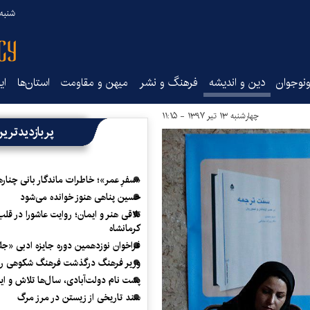
شنبه ۱۷ مرداد ۵
نوجوان
دین و اندیشه
فرهنگ و نشر
میهن و مقاومت
استان‌ها
ای
چهارشنبه ۱۳ تیر ۱۳۹۷ - ۱۱:۱۵
پربازدیدتری
«سفرِ عمر»؛ خاطرات ماندگار بانی چناره
حسین پناهی هنوز خوانده می‌شود
تلاقی هنر و ایمان؛ روایت عاشورا در قلب
کرمانشاه
فراخوان نوزدهمین دوره جایزه ادبی «ج
وزیر فرهنگ درگذشت فرهنگ شکوهی را
پشت نام دولت‌آبادی، سال‌ها تلاش و ا
سند تاریخی از زیستن در مرز مرگ