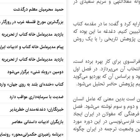
1 تیرماه با حضور پروانه معاذاللهی و مریم سعیدی در
حمید محرمیان معلم درگذشت
بزرگ‌ترین مورخ فلسفه غرب در روزگار م
رایه کرد و گفت: ما در مقدمه کتاب
یین کنیم. دغدغه ما این بوده که
بازدید مدیرعامل خانه کتاب از تحریریه ای
ای پژوهش تاریخی را با یک روش
پیام مدیرعامل خانه کتاب و ادبیات ایرا
بازدید مدیرعامل خانه کتاب از تحریریه ای
فرانسوی برای کار بهره برده است،
تخاب آن می‌پردازد. در فصل اول
دومین «روباه شنی» برگزار می‌شود
شود و براساس آن که بوردیو می‌گوید
سیم پژوهش حاضر تحلیل می‌شود.
کتاب «خنده‌ای بلند به روی جهان» وارد 
ضدیت با سرمایه‌داری عواقب دارد
آن است بدین معنی که عامل انسان
ل و دوم و سوم نوشته می‌شود. فصل
خبرنگاران؛ دغدغه‌مندان خطرپذیر
هنگی که مغولان در ایران ایجاد
فارسی‌نویسی در این دوره مورد
بازیگران ادبیات داستانی معاصر
ین وضعیت ترجمه در ایران چگونه
«برنامه راهبردی حکمرانی‌محور» رونما