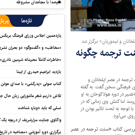
هم‌صدا با مجاهدان مشروطه
تازه‌ها
پرباز
یازدهمین اجلاس وزرای فرهنگ بریکس آ
انان و تیموریان» برگزار شد
«مخاطب» و «گفت‌وگو» دو بحران نشری
نت ترجمه چگونه
«خاطرات کاملاً محرمانه شرمین نادری»
بازدید ابراهیم حیدری از ایبنا
رجمه در عصر ایلخانان و
کتاب صوتی «پدرکشی» با صدای هوتن ش
های فرهنگی سخن گفت. به گفته
صیر در دوره هولاکوخان به او
تلاش داریم شعر عاشورایی زبان حال جا
‌رسد اما کنش وی زمانی که در
نسلی که باید دوباره شناخت
ا توجه به تحت تاثیر بودن در
ی می‌آورد.
واکاوی جنایت مزارشریف از دریچه یک 
رسی کتاب «سنت ترجمه در عصر
برگزاری دوره آموزشی «مصاحبه در تاری