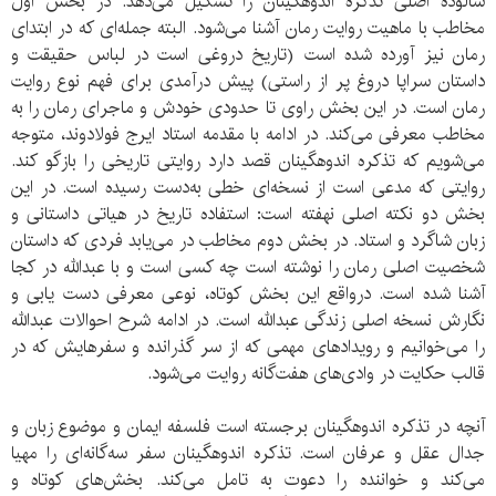
شالوده اصلی تذکره اندوهگینان را تشکیل می‌دهد. در بخش اول
مخاطب با ماهیت روایت رمان آشنا می‌شود. البته جمله‌ای که در ابتدای
رمان نیز آورده شده است (تاریخ دروغی است در لباس حقیقت و
داستان سراپا دروغ پر از راستی) پیش درآمدی برای فهم نوع روایت
رمان است. در این بخش راوی تا حدودی خودش و ماجرای رمان را به
مخاطب معرفی می‌کند. در ادامه با مقدمه استاد ایرج فولادوند، متوجه
می‌شویم که تذکره اندوهگینان قصد دارد روایتی تاریخی را بازگو کند.
روایتی که مدعی است از نسخه‌ای خطی به‌دست رسیده است. در این
بخش دو نکته اصلی نهفته است: استفاده تاریخ در هیاتی داستانی و
زبان شاگرد و استاد. در بخش دوم مخاطب در می‌یابد فردی که داستان
شخصیت اصلی رمان را نوشته است چه کسی است و با عبدالله در کجا
آشنا شده است. درواقع این بخش کوتاه، نوعی معرفی دست یابی و
نگارش نسخه اصلی زندگی عبدالله است. در ادامه شرح احوالات عبدالله
را می‌خوانیم و رویدادهای مهمی که از سر گذرانده و سفرهایش که در
قالب حکایت در وادی‌های هفت‌گانه روایت می‌شود.
آنچه در تذکره اندوهگینان برجسته است فلسفه ایمان و موضوع زبان و
جدال عقل و عرفان است. تذکره اندوهگینان سفر سه‌گانه‌ای را مهیا
می‌کند و خواننده را دعوت به تامل می‌کند. بخش‌های کوتاه و