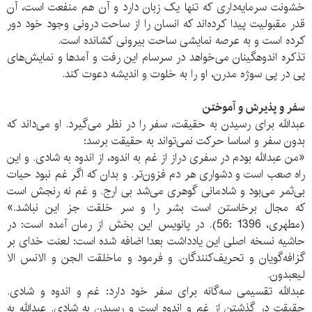
خشونت سرمایه‌داری که تنها یک زبان دارد و آن هم منفعت است، آن
قدر مقبولیت پیدا کرده‌اند که انسان را از ساحت درونی وجود خود دور
کرده است و به عرصه نمایشی ساحت بیرونی کشانده است.
تذکره اندوهگینان می‌خواهد در سرسام این رفت و آمدها و نمایش‌های
پی در پی سوژه مدرن، او را به خلوت و اندیشه دعوت کند.
سفر و پذیرش و آموختن
عبدالله برای رسیدن به حقیقت، سفر را در نظر می‌گیرد. او می‌داند که
بدون سفر و اساسا حرکت نمی‌تواند به حقیقت برسد:
«من عبدالله بودم در سفری دراز از غم به اندوه، از اندوه به شادی. و این
راه صعب است و دشواری هر دم فزون‌تر. و بدان که اگر غم نبود حیات
بی‌ثمر می‌بود و شادمانی گوهری می‌شد بی ارج. و غم نه رنجش است
که مجال برخاستن است بشر را و سر خلقت جز این نباشد.»
(مطهری، 1396 :56). در پانویس این بخش از رمان آمده است: در
حاشیه نسخه اصلی این یادداشت بعدا اضافه شده است: لعنت خدای بر
گزافه‌گویان و تحریف‌کنندگان. و فرمود و ماخلقت الجن و الانس الا
لیعبدون.
عبدالله تقسیمی سه‌گانه برای سفر خود دارد: غم و اندوه و شادی.
حقیقت در گذشتن از غم و اندوه است و رسیدن به شادی. عبدالله به