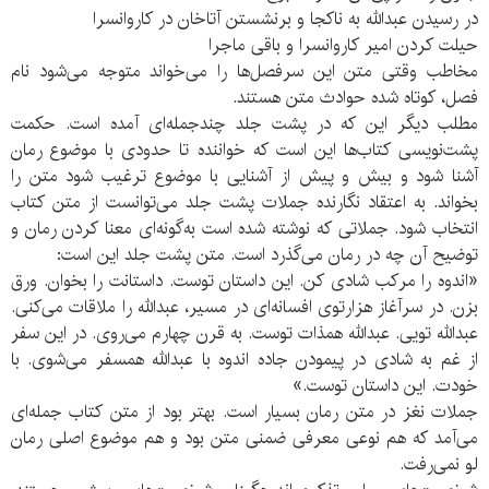
در رسیدن عبدالله به ناکجا و برنشستن آتاخان در کاروانسرا
حیلت کردن امیر کاروانسرا و باقی ماجرا
مخاطب وقتی متن این سرفصل‌ها را می‌خواند متوجه می‌شود نام
فصل، کوتاه شده حوادث متن هستند.
مطلب دیگر این که در پشت جلد چندجمله‌ای آمده است. حکمت
پشت‌نویسی کتاب‌ها این است که خواننده تا حدودی با موضوع رمان
آشنا شود و بیش و پیش از آشنایی با موضوع ترغیب شود متن را
بخواند. به اعتقاد نگارنده جملات پشت جلد می‌توانست از متن کتاب
انتخاب شود. جملاتی که نوشته شده است به‌گونه‌ای معنا کردن رمان و
توضیح آن چه در رمان می‌گذرد است. متن پشت جلد این است:
«اندوه را مرکب شادی کن. این داستان توست. داستانت را بخوان. ورق
بزن. در سرآغاز هزارتوی افسانه‌ای در مسیر، عبدالله را ملاقات می‌کنی.
عبدالله تویی. عبدالله همذات توست. به قرن چهارم می‌روی. در این سفر
از غم به شادی در پیمودن جاده اندوه با عبدالله همسفر می‌شوی. با
خودت. این داستان توست.»
جملات نغز در متن رمان بسیار است. بهتر بود از متن کتاب جمله‌ای
می‌آمد که هم نوعی معرفی ضمنی متن بود و هم موضوع اصلی رمان
لو نمی‌رفت.