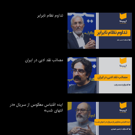
تداوم نظام نابرابر
مصائب نقد ادبی در ایران
ایده اقتباس معکوس از سریال «در
انتهای شب»