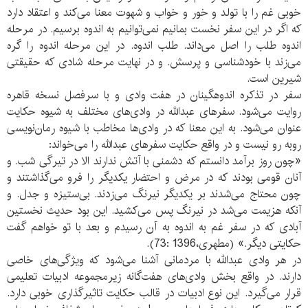
خوبی غم را با تولد و خور و خواب و شهوت معنا می‌کند و اعتقاد دارد
که اگر در این سفر نخست بمانیم نمی‌توانیم به اندوه برسیم. در مرحله
اندوه طلب را اصل می‌داند. طلب اندوه. در این مرحله اندوه را گره
می‌زند با خودشناسی و پرسش. و در نهایت مرحله شادی که حقیقتی
شیرین است.
سفر در تذکره اندوهگینان در هفت وادی و با سرفصل نسخه قاهره
روایت می‌شود. سفرهای عبدالله در وادی‌های مختلف به شیوه حکایت
عنوان می‌شود. به این معنا که در وادی‌ها مخاطب با شیوه رمان‌نویسی
روبه رو نیست و در واقع حکایت سفرهای عبدالله را می‌خواند:
«چون روز برآمد دانستم که دشمنی با آتش ندارند الا در تیرگی شب. و
آنان قومی بودند که در مرض و احتضار یکدیگر را فرو می‌گذاشتند و
چون محتاج می‌شدند بر یکدیگر نیرنگ می‌زدند. بی‌ستیزه و جدل. و
آنکه هزیمت می‌شد در نیرنگ پس می‌کشید. این بود حدیث نخستین
آبادی که در سفر غم به اندوه به آن رسیدم و بعد با تو خواهم گفت
حکایتی دیگر.» (مطهری،1396 :73).
در هر وادی عبدالله با مردمانی آشنا می‌شود که ویژگی‌های خاصی
دارند. در واقع بخش وادی‌های هفت‌گانه زیرمجموعه ادبیات تعلیمی
قرار می‌گیرد. این نوع ادبیات در قالب حکایت تاثیرگذاری خوبی دارد.