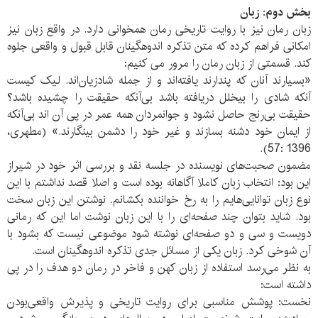
بخش دوم: زبان
زبان رمان نیز با روایت تاریخی رمان همخوانی دارد. در واقع زبان نیز
امکانی فراهم کرده که متن تذکره اندوهگینان قابل قبول و واقعی جلوه
کند. قسمتی از زبان رمان را مرور می کنیم:
«بسیارند آنان که پندارند یافته‌اند و از جمله شادزیان‌اند. لیک کیست
آنکه شادی را بیخلل دریافته باشد بی‌آنکه حقیقت را چشیده باشد؟
حقیقت بی‌رنج حاصل نشود و جوانمردان همه عمر در پی آن اند بی‌آنکه
از ایمان خود دشنه بسازند و غیر خود را دشمن بینگارند.» (مطهری،
1396 :57).
مضمون صحبت‌های نویسنده در جلسه نقد و بررسی اثر خود در شیراز
این بود: انتخاب زبان کاملا آگاهانه بوده است و اصلا قصد نداشتم با این
نوع زبان توانایی‌هایم را به رخ خواننده بکشانم. نوشتن این زبان سخت
بود. شاید بتوان چند صفحه‌ای را با این زبان نوشت اما این که رمانی
دویست و سی و دو صفحه‌ای نوشته شود موضوعی نیست که بشود با
آن شوخی کرد. زبان یکی از مسائل جدی تذکره اندوهگینان است.
به نظر می‌رسد استفاده از زبان کهن و فاخر در رمان دو هدف را در پی
داشته است:
نخست: پوشش مناسبی برای روایت تاریخی و پذیرش واقعی‌بودن