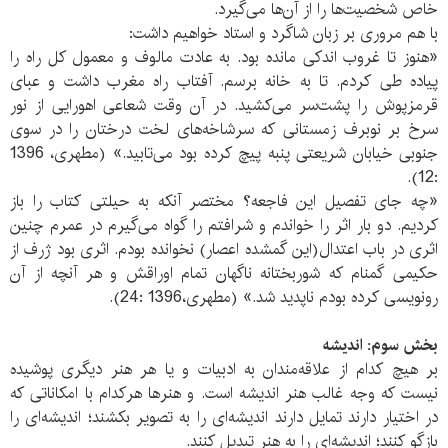
خاص شخصیت‌ها را از آن‌ها می‌گیرد.
با هم مروری بر زبان شاگرد و استاد خواهیم داشت:
«هنوز تا غروب اندکی مانده بود. به عادت مالوف و معمول کل راه را
پیاده طی کردم. تا به خانه برسم. آفتاب راه مغرب داشت و عبای
قرمزپوش را پشت‌سر می‌کشید. در آن وقت شعاعی اهورایی از نور
سرخ بر نوبرف زمستانی که سرشاخه‌های لخت درختان را در سوی
جنوبی خیابان شریعتی پنبه پیچ کرده بود می‌تابید.» (مطهری، 1396
:12).
«چه جای تفصیل این فاجعه؟ مختصر آنکه به حیلتی کتاب را باز
کردیم. دو بار اثر را خواندم و شرافتم را گواه می‌گیرم در عمرم چنین
اثری در باب اعتدال(این گمشده اعصار) نخوانده بودم. اثری بود ژرف از
حکیمی گمنام که شوربختانه ناگهان تمام اوراقش و هر آنچه از آن
رونویسی کرده بودم ناپدید شد.» (مطهری،1396 :24).
بخش سوم: اندیشه
بر هیچ کدام از علاقه‌مندان به ادبیات و یا هر هنر دیگری پوشیده
نیست که وجه غالب هنر اندیشه است. و هنرها هرکدام با امکاناتی که
در اختیار دارند تمایل دارند اندیشه‌ای را به تصویر بکشند؛ اندیشه‌ای را
بازگو کنند؛ اندیشه‌ای را به هنر تبدیل کنند.