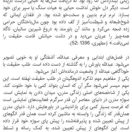
ریگی نیندازدش اما زود بود که دریافت سال‌ها به حبابی درشت نازیده
است. دیگر دل خوش نداشت حبابی به هیات سنگ یا سپر برای خود
بسازد. نرم نرم بدبین و سخت‌خو شده بود. در فقدان ایمانی که
شوخ‌طبعانه و شیطنت‌آمیز از کف داده بود چون مال‌باختگان حرامی
زده ضجه می‌کرد و مانند آن باورمند به دروغ شیرین سالیان، ناگاه
همه‌چیز را عریان می‌دید و در دشت حیاتش قامت حقیقت را
نمی‌یافت.» (مطهری، 1396 :52).
در فصل‌های ابتدایی و معرفی عبدالله، آشفتگی او به خوبی تصویر
می‌شود. عبدالله باورش را به گذشته از دست داده است. طلب حقیقت با
خودآگاهی عبدالله از وضعیت درمانده‌اش آغاز می‌شود.
یکی از مفاهیم مهم تذکره اندوهگینان در طلب حقیقت نهفته است. این
مهم میسر نمی‌شود مگر آن که انسان بتواند کمی با خود خلوت کند.
یکی از شاخصه‌های اصلی زندگی مدرن، میدان دادن به نمایش است.
سوژه مدرن در دنیای معاصر آن قدر سرگرم فعالیت‌های نمایشی است
که فرصت بسیار کمی برای بازاندیشی در باورهایش دارد. دنیای مدرن
همان‌قدر که زندگی را وابسته به ماشین کرده است همان قدر الگوهای
از پیش تعیین شده و پذیرفته‌شده را پیش پای سوژه خود قرار داده
است. این الگوهای از پیش تعیین شده، به کمک رسانه و تسلط