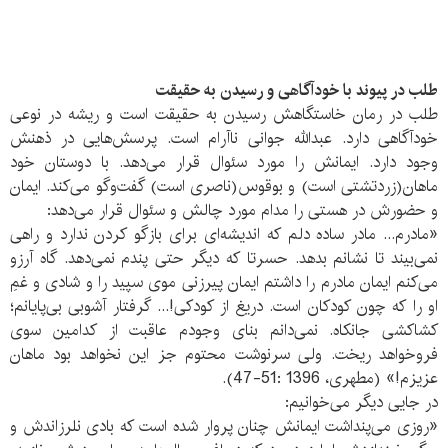
طلب در پیوند با خودآگاهی و رسیدن به حقیقت
طلب در رمان خاستگاهش رسیدن به حقیقت است و ریشه در نوعی
خودآگاهی دارد. عبدالله جوانی ناآرام است. پرسش‌هایی در ذهنش
وجود دارد. ایمانش را مورد سئوال قرار می‌دهد. با دوستان خود
ماهان(زردتشتی است) و بوقوس(ناصری است) گفت‌وگو می‌کند. ایمان
و حضورش در هستی را مدام مورد چالش و سئوال قرار می‌دهد:
«مادرم... مادر ساده دلم که اندیشه‌ای برای بازگو کردن ندارد و راهی
نمی‌بیند تا نشانم بدهد. حسرتا که دیگر حتی پندم نمی‌دهد. گاه آرزو
می‌کنم ایمان مادرم را داشتم ایمان پیرزنی موی سپید را و شادی و غمِ
او را که چون کودکان است. دریغ از کودکی!... گرفتار آشوبی بی‌پایانم؛
کشاکشی جانکاه. نمی‌دانم بنای وجودم عاقبت از کدامین سوی
فروخواهد ریخت. ولی سرنوشت محتوم جز این نخواهد بود ماهان
عزیزم!» (مطهری، 1396 :51-47).
در جایی دیگر می‌خوانیم:
«روزی می‌پنداشت ایمانش چنان پروار شده است که بادی نلرزاندش و