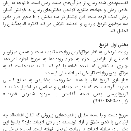
تقسیم‌بندی شده رمان، از ویژگی‌های مثبت رمان است. با توجه به زبان
خاص رمان و حوادث متنوع، کوتاهی بخش‌های رمان به خوانش آسان
رمان کمک کرده است. این نوشتار در سه بخش و با محور قرار دادن
سه موضوع تاریخ و زبان و اندیشه، تلاش می‌کند تذکره اندوهگینان را
تحلیل کند.
بخش اول: تاریخ
روایت تاریخی به نظر موثق‌ترین روایت مکتوب است. و همین میزان از
اطمینان از بازنمایی جزء به جزء رویدادها به مورخ اجازه نمی‌دهد
چیزی به اتفاقی که افتاده اضافه یا کم کند. البته مدت‌هاست که به
موثق بودن روایات تاریخی نیز اطمینانی نیست:
«بازسازی تاریخ غالبا با هدف مشروعیت بخشیدن به منافع کسانی
صورت گرفته است که قدرت اجتماعی و سیاسی در اختیار داشته‌اند.
تاریخ‌نویسی یعنی صحه گذاشتن یا مردود شمردن قدرت.»
(پاینده،1390 :397).
مورخِ دست و پا بسته مقابل واقعیت‌هایی بیرونی که اتفاق افتاده‌اند چه
ارتباطی با ذهن خلاق و آزاد نویسنده در وادی ادبیات دارد؟ پاسخ این
سئوال در سلطه ادبیات بر روایت تاریخی نهفته است. امروزه بازخوانی