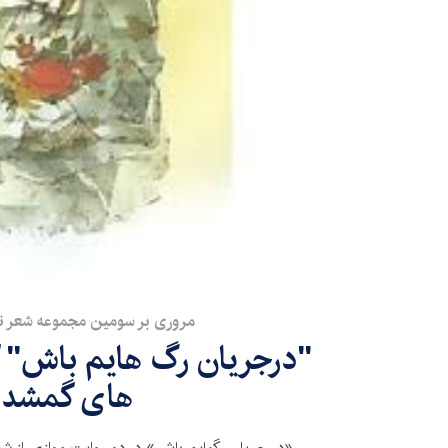
مروری بر سومین مجموعه شعر ن
"درجریان رگ هایم باش" ک
های گمشده