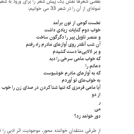
بعضی شعرها نقش یک پیش شعر را برای ورود به شعر اص
نمونه‌­ای از آن را در شعر 33 می خوانیم:
نخست کوهی از نون برآمد
خواب دوم کنایات زیادی داشت
و عنصر تاویل پیر را دگرگون ساخت
آن شب آن­قدر روی آوازهای مادرم راه رفتم
و بر لالایی‌­ها دست کشیدم
که خواب ماهی سرخی را دید
دهانم را
که به آوازهای مادرم خوشبوست
به خواب­‌های تو آوردم
آیا ماهی قرمزی که تنها شنا کردن در صدای زن را خوب می
از دو
ر
می
دور خواهد زد؟
از طرفی منتقدان خواننده محور، موجودیت اثر ادبی را ت