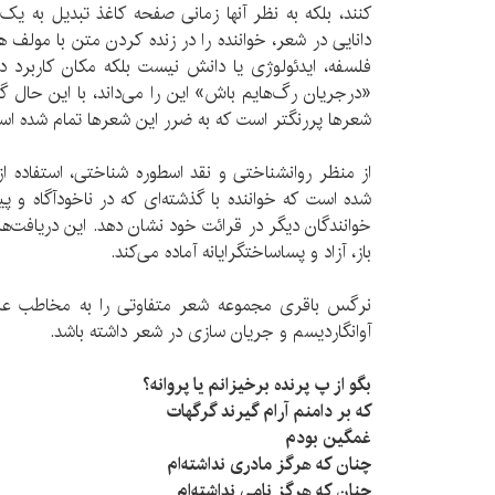
کنند، بلکه به نظر آنها زمانی صفحه­ کاغذ تبدیل به یک
دانایی در شعر، خواننده را در زنده کردن متن با مولف 
فلسفه، ایدئولوژی یا دانش نیست بلکه مکان کاربرد دا
«درجریان رگ‌­هایم باش» این را می‌­داند، با این حال 
شعرها پررنگ­تر است که به ضرر این شعرها تمام شده اس
از منظر روان­شناختی و نقد اسطوره شناختی، استفاده از
شده است که خواننده با گذشته‌­ای که در ناخودآگاه و پ
خوانندگان دیگر در قرائت خود نشان دهد. این دریافت­‌ه
باز، آزاد و پساساخت­گرایانه آماده می­‌کند.
نرگس باقری مجموعه­ شعر متفاوتی را به مخاطب عرض
آوانگاردیسم و جریان سازی در شعر داشته باشد.
بگو از پ پرنده برخیزانم یا پروانه؟
که بر دامنم آرام گیرند گرگ­هات
غمگین بودم
چنان که هرگز مادری نداشته­‌ام
چنان که هرگز نامی نداشته‌­ا­م