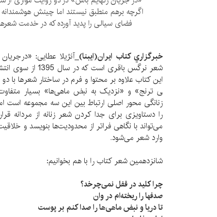
«در جریان رگ­هایم باش» در دو روایت موازی از ش
اگرچه برهم منطبق نیستند اما چینش هوشمندانه­ 
فضای سیالی را پدید آورده که در خدمت شعرها
خبرگزاري كتاب ايران(ايبنا)
_آنژیلا عطایی: «درجریان 
شعر نرگس باقری است که
این کتاب علاوه بر محتوا و فرم در ساختار شعرها با دو م
ی ترنج» و «نزدیک به نبض ماهی­‌ها» بسیار متفاوت
زنانگی محور اصلی ارتباط بین این سه مجموعه است ام
را دستاویزی برای جدا کردن شعر زنانه از مردانه قرار 
می‌تواند با نگاهی فراتر از محدودیت‌­ها بنویسد و خلاقیت
وارد شعر می­‌شود.
شانزدهمین شعر کتاب را با هم بخوانیم:
چرا کلید در قفل نمی­‌چرخد؟
صدف­ها را ریخته‌­ام در وان
تا دریا و نبض ماهی‌­ها را صدا کنم بر پوست