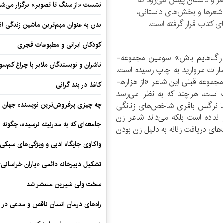
عر و داستان پیش می‌رود که
نشست «از سنگ تا تصویر» برگزار می‌شو
شعرها و بخش­‌های داستانی،
ی کتاب قرار گرفته است.
بدن به عنوان مهم‌ترین ماشین زندگی ان
کودکان ایرانی و مطبوعات قجری
رگ­‌هایم باش» سومین مجموعه­
ناشران و نویسندگان ملایر با چراغ کم‌س
 در سال 1395 از سوی انتشارات مروارید به چاپ رسیده است.
جموعه­ قبلی این شاعر «از هزاره­
کاغذ در بند گرانی
 است، هرچند که به نظر می‌­رسد
ا نرگس باقری شاخص‌­های زنانگی
چه چیزی پرفروش‌ترین نویسنده جهان را
نداده است بلکه می‌­داند شاعر زن
جامعه‌ای که به مدرنیته نرسیده، چگونه 
­‌های دریافت زنانه به دلیل زن بودن
واکاوی جایگاه ادبی و ویژگی‌های سبکی
تشکیل دبیرخانه دائمی «یاران خراسانی
سخت ولی شیرین منتشر شد
راه‌های درمان انسان ناقص و مدعی در 