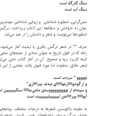
سنگ گذرگاه است
سنگ آب است
متن‌­گرایی، اسطوره شناختی و زیبایی شناختی مهم­ترین دید
توان به خوانش و مطالعه­ این کتاب پرداخت. نرگس با
اسطوره‌­ها می‌­نویسد و شعر و داستان را در هم می‌­تند.
حرف "ا" در شعر نرگس باقری با لیلیث آغاز می­‌شود
زنانه که در طول تاریخ به عنوان نمادی از جنبه‌­های منفی
البته کاربرد زیبا و صحیح آن در آغاز کتاب حتی می­‌توا
شعر خلاق، متفاوت اما مورد قبول باشد. بخشی از این شع
تووووو " سردت است
و از گوشوااااااره­هااااااای صدف بیزااااااری"
و سینه‌­ام از بووووووووووسه‌­ی ماهی‌­هااااااا سنگیییییین 
آبهااااااا پیرااااااهن لییییییلییییییث است
به عقیده­ یاکوبسن، شعرها به درجات مختلف، پیام‌­هایی دربا
عشق، مرگ و سایر دغدغه‌­های حسی انسان. توجه شاعر 