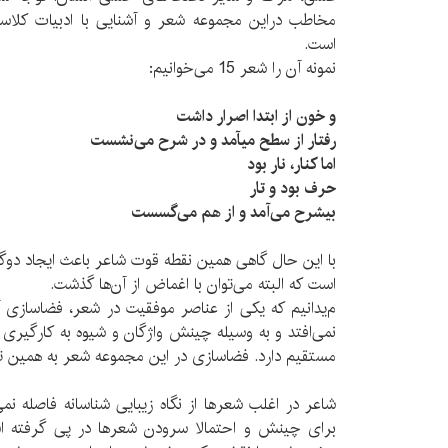
مخاطب دراین مجموعه­ شعر و آشنایی با ادبیات کلا
است.
نمونه­ آن را شعر 15 می­‌خوانیم:
و خون از ابتدا اصرار داشت
رفتار از سطح می­آمد و در شرح می‌­نشست
اما کنار، نار بود
حرف بود و تار
بی­شرح می­‌آمد و از هم می‌­گسست
با این حال گاهی همین نقطه­ قوت شاعر باعث ایجاد دوگا
است که البته می­‌توان با اغماض از آن‌ها گذشت.
م‌ی­دانیم که یکی از عناصر موفقیت در شعر، فضاسازی آن
نمی‌­افتد و به وسیله­ چینش واژگان و شیوه­ به ­کارگیری آن
مستقیم دارد. فضاسازی در این مجموعه­ شعر به همین تر
شاعر در اغلب شعرها از نگاه زیبایی شناسانه فاصله نمی­
برای چینش و احتمالا سرودن شعرها در پی گرفته اس