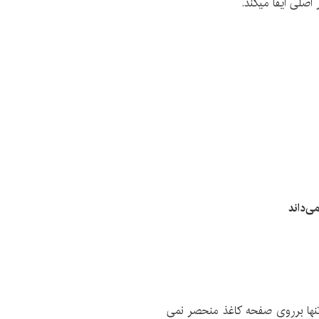
لی ایفا می­کند.
­‌داند
نها برروی صفحه­ کاغذ منحصر نمی­‌