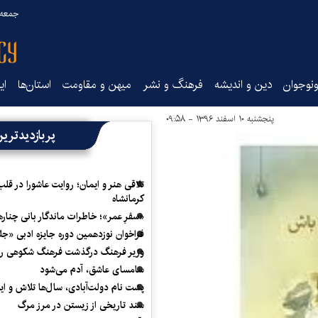
جمعه ۱۶ مرداد ۰۵
نوجوان
دین و اندیشه
فرهنگ و نشر
میهن و مقاومت
استان‌ها
ای
پنجشنبه ۱۰ اسفند ۱۳۹۶ - ۰۹:۵۸
پربازدیدتری
تلاقی هنر و ایمان؛ روایت عاشورا در قلب
کرمانشاه
«سفرِ عمر»؛ خاطرات ماندگار بانی چناره
فراخوان نوزدهمین دوره جایزه ادبی «ج
وزیر فرهنگ درگذشت فرهنگ شکوهی را
سامسای عاشق، آدم می‌شود
پشت نام دولت‌آبادی، سال‌ها تلاش و ا
سند تاریخی از زیستن در مرز مرگ