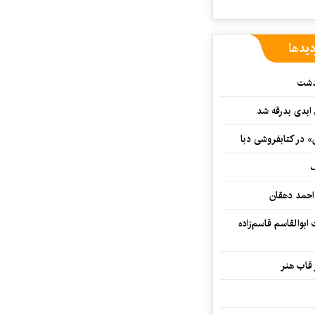
دیدها
گذشت
 ابدی بدرقه شد
» در کتابفروشی دبا
ف
احمد دهقان
بوالقاسم قاسم‌زاده
 قاب هنر