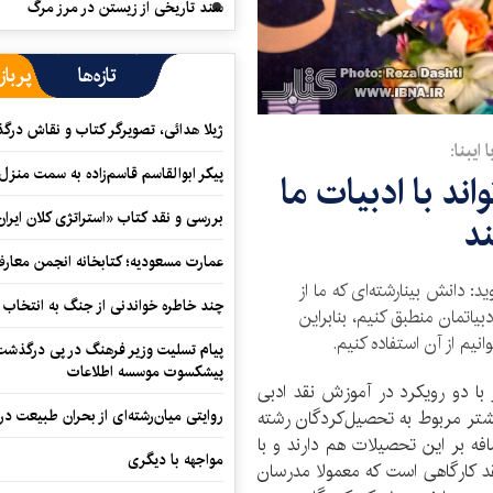
سند تاریخی از زیستن در مرز مرگ
تازه‌ها
پرباز
ژیلا هدائی، تصویرگر کتاب و نقاش در
ایبنا:
پیکر ابوالقاسم قاسم‌زاده به سمت منزل
ند با ادبیات ما
بررسی و نقد کتاب «استراتژی کلان ایران
ند
عمارت مسعودیه؛ کتابخانه انجمن معار
: دانش بینارشته‌ای که ما از
چند خاطره خواندنی از جنگ به انتخاب 
بیاتمان منطبق کنیم، بنابراین
نیم از آن استفاده کنیم.
پیام تسلیت وزیر فرهنگ در پی درگذشت ا
پیشکسوت موسسه اطلاعات
ا دو رویکرد در آموزش نقد ادبی
روایتی میان‌رشته‌ای از بحران طبیعت در
شتر مربوط به تحصیل‌کردگان رشته
فه بر این تحصیلات هم دارند و با
مواجهه با دیگری
قد کارگاهی است که معمولا مدرسان