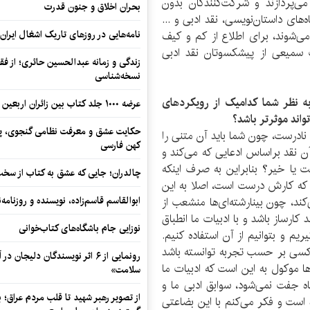
می‌پردازند و شرکت‌کنندگان بدون
بحران اخلاق و جنون قدرت
ای داستان‌نویسی، نقد ادبی و ...
نامه‌هایی در روزهای تاریک اشغال ایران
می‌شوند، برای اطلاع از کم و کیف
یت سمیعی از پیشکسوتان نقد ادبی
زندگی و زمانه عبدالحسین حائری؛ از فقهِ
نسخه‌شناسی
ه نظر شما کدامیک از رویکردهای
عرضه ۱۰۰۰ جلد کتاب بین زائران اربعین در مرزهای کرمانشاه
اند موثرتر باشد؟
حکایت عشق و معرفت نظامی گنجوی، پیو
ادرست، چون شما باید آن متنی را
کهن فارسی
ن نقد براساس ادعایی که می‌کند و
ت یا خیر؟ بنابراین به صرف اینکه
چالدران؛ جایی که عشق به کتاب از سخت‌ت
م که کارش درست است، اصلا به این
ابوالقاسم قاسم‌زاده، نویسنده و روزنا
ند، چون بینارشته‌ای‌ها منشعب از
کارساز باشد و با ادبیات ما انطباق
نوزایی جام باشگاه‌های کتاب‌خوانی
ریم و بتوانیم از آن استفاده کنیم.
کسی بر حسب تجربه توانسته باشد
رونمایی از ۶ اثر نویسندگان دلیجان
ها موکول به این است که ادبیات ما
سلامت»
ه جفت نمی‌شود، سوابق ادبی ما و
از تصویر رهبر شهید تا قلب مردم عراق؛
است و فکر می‌کنم با این بضاعتی