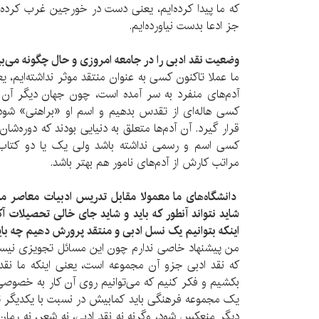
که ما پیدا کرده‌ایم، یعنی دست در خورجین غرب کرده‌ا
جز ادعا بدست نیاورده‌ایم.
وضعیت نقد ادبی را در جامعه امروزی و حال چگونه می‌بی
ما عملا تاکنون کسی به عنوان منتقد موثر نداشته‌ایم، ی
آدم‌های منفرد به سر آمده است، چون جهان دیگر آن
کسی هاله‌ای از تقدس بدهیم و اسم او «براهنی» شو
قرار گیرد. آن آدم‌ها متعلق به دنیایی بودند که دوره‌ش
کسی اسم و رسمی نداشته باشد ولی یک یا دو کتاب ی
مراتب کارش از آدم‌های نامور هم بهتر باشد.
دانشگاه‌های ما معمولا مقابل تدریس ادبیات معاصر مو
شاید نتواند آنطور که باید و شاید جای خالی تحصیلات آک
اینکه بتوانیم یک نسل ادبی و منتقد پرورش دهیم چه بای
من پیشنهاد خاصی ندارم چون این مسائل تجویزی نیس
که نقد ادبی جزو آن مجموعه است، یعنی اینکه ما نقد
بکشیم و فکر کنیم که می‌توانیم روی آن کار به خصوص
یک مجموعه فرهنگی باید کمابیش در نسبت با یکدیگر تح
دیگر منعکس شود، وگرنه نه نقد ادبی، نه شعر، نه رمان 