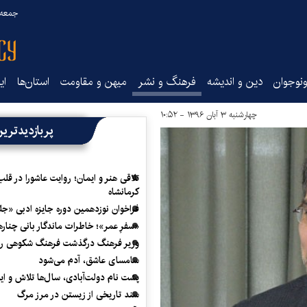
جمعه ۱۶ مرداد ۰۵
نوجوان
دین و اندیشه
فرهنگ و نشر
میهن و مقاومت
استان‌ها
ای
چهارشنبه ۳ آبان ۱۳۹۶ - ۱۰:۵۲
پربازدیدتری
تلاقی هنر و ایمان؛ روایت عاشورا در قلب
کرمانشاه
فراخوان نوزدهمین دوره جایزه ادبی «ج
«سفرِ عمر»؛ خاطرات ماندگار بانی چناره
وزیر فرهنگ درگذشت فرهنگ شکوهی را
سامسای عاشق، آدم می‌شود
پشت نام دولت‌آبادی، سال‌ها تلاش و ا
سند تاریخی از زیستن در مرز مرگ