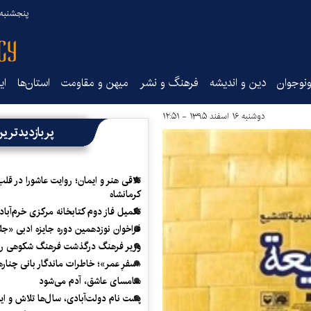
پنجشنبه ۱۵ مرداد ۰۵
نوجوان
دین و اندیشه
فرهنگ و نشر
میهن و مقاومت
استان‌ها
ای
دوشنبه ۱۶ اسفند ۱۳۹۵ - ۱۲:۵۱
پربازدیدتری
تلاقی هنر و ایمان؛ روایت عاشورا در قلب
کرمانشاه
تکمیل فاز دوم کتابخانه مرکزی خرم‌آباد
فراخوان نوزدهمین دوره جایزه ادبی «ج
وزیر فرهنگ درگذشت فرهنگ شکوهی را
«سفرِ عمر»؛ خاطرات ماندگار بانی چناره
سامسای عاشق، آدم می‌شود
پشت نام دولت‌آبادی، سال‌ها تلاش و ا