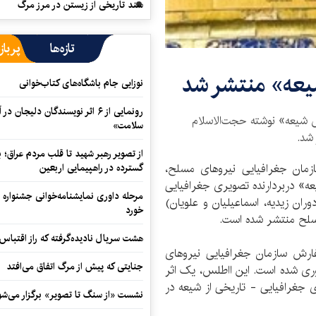
سند تاریخی از زیستن در مرز مرگ
تازه‌ها
پرباز
یعه» منتشر شد
نوزایی جام باشگاه‌های کتاب‌خوانی
رونمایی از ۶ اثر نویسندگان دلیجان
س شیعه» نوشته حجت‌الاسلام
سلامت»
 شد.
از تصویر رهبر شهید تا قلب مردم عراق؛
زمان جغرافیایی نیروهای مسلح،
گسترده در راهپیمایی اربعین
ه» دربردارنده تصویری جغرافیایی
مرحله داوری نمایشنامه‌خوانی جشنواره 
وران زیدیه، اسماعیلیان و علویان)
خورد
سلح منتشر شده است.
هشت سریال نادیده‌گرفته که راز اقتباس
ارش سازمان جغرافیایی نیروهای
جنایتی که پیش از مرگ اتفاق می‌افتد
ی شده است. این ااطلس، یک اثر
جغرافیایی - تاریخی از شیعه در
نشست «از سنگ تا تصویر» برگزار می‌شو