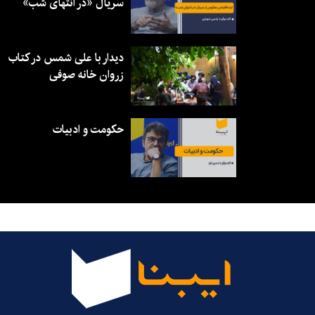
سریال «در انتهای شب»
دیدار با علی شمس در کتاب
زروان خانه صوفی
حکومت و ادبیات