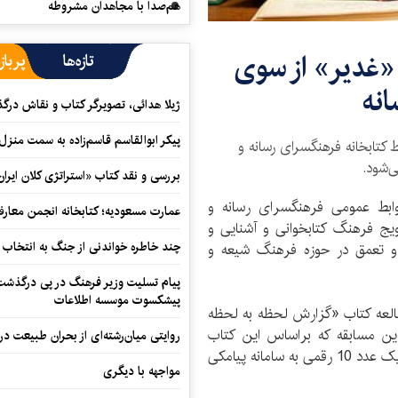
هم‌صدا با مجاهدان مشروطه
 «غدیر» از سوی
تازه‌ها
پرباز
نه
ژیلا هدائی، تصویرگر کتاب و نقاش در
پیکر ابوالقاسم قاسم‌زاده به سمت منزل
 کتابخانه فرهنگسرای رسانه و
ی‌شود.
بررسی و نقد کتاب «استراتژی کلان ایران
وابط عمومی فرهنگسرای رسانه و
عمارت مسعودیه؛ کتابخانه انجمن معار
ویج فرهنگ کتابخوانی و آشنایی و
چند خاطره خواندنی از جنگ به انتخاب 
 و تعمق در حوزه فرهنگ شیعه و
پیام تسلیت وزیر فرهنگ در پی درگذشت ا
پیشکسوت موسسه اطلاعات
طالعه کتاب «گزارش لحظه به لحظه
این مسابقه که براساس این کتاب
روایتی میان‌رشته‌ای از بحران طبیعت در
طراحی شده پاسخ بدهند و پاسخ‌های خود را به صورت یک عدد 10 رقمی به سامانه پیامکی
مواجهه با دیگری