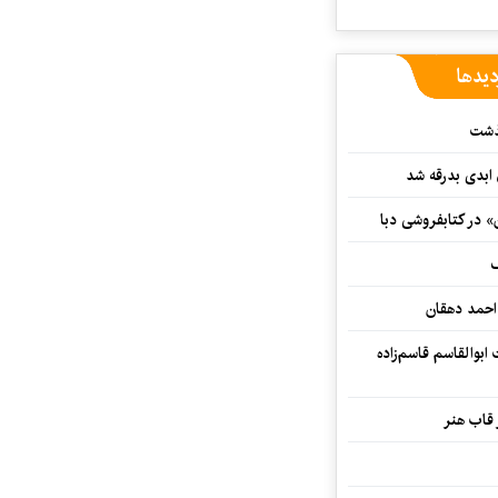
دیدها
گذشت
 ابدی بدرقه شد
» در کتابفروشی دبا
ف
احمد دهقان
بوالقاسم قاسم‌زاده
 قاب هنر