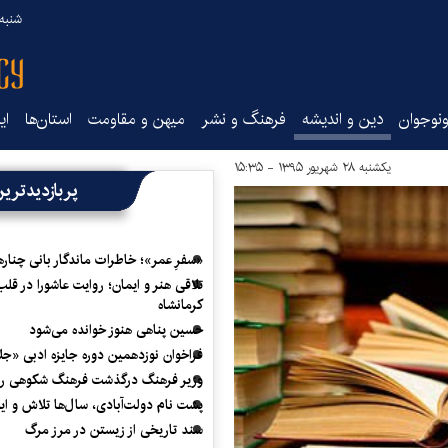
شنبه ۱۷ مرداد ۵
نوجوان
دین و اندیشه
فرهنگ و نشر
میهن و مقاومت
استان‌ها
ای
یکشنبه ۲۸ شهریور ۱۳۹۵ - ۱۵:۳۵
پربازدیدتری
«سفرِ عمر»؛ خاطرات ماندگار بانی چناره
تلاقی هنر و ایمان؛ روایت عاشورا در قلب
کرمانشاه
حسین پناهی هنوز خوانده می‌شود
فراخوان نوزدهمین دوره جایزه ادبی «ج
وزیر فرهنگ درگذشت فرهنگ شکوهی را
پشت نام دولت‌آبادی، سال‌ها تلاش و ا
سند تاریخی از زیستن در مرز مرگ