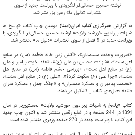
نوشته حسین احسانی‌فر لنگرودی با ویراست جدید از سوی
انتشارات «دلیل ما» راهی بازار نشر شد.
به گزارش
خبرگزاری کتاب ایران(ایبنا)
دومین چاپ کتاب «پاسخ به
شبهات پیرامون خورشید ولایت» نوشته حسین احسانی‌فر لنگرودی، با
ویراست جدید در 9 فصل از سوی انتشارات «دلیل ما» منتشر شد.
«ضرورت وحدت مسلمانان»، «آتش زدن خانه فاطمه (س) در منابع
اهل سنت»، «شهادت محسن بن علی (ع)»، «عقد اخوت پیامبر و علی
(ع) در منابع اهل سنت»، «بررسی خشم فاطمه (س) در منابع اهل
سنت»، «چرا علی (ع) سکوت کرد؟»، «علی (ع) در منابع اهل سنت»،
«عصمت پیامبران و عملکرد همسران» و «جنگ جمل و عملکرد سران
فتنه» فصل‌های کتاب را تشکیل می‌دهند.
کتاب «پاسخ به شبهات پیرامون خورشید ولایت» نخستین‌بار در سال
1391 در 244 صفحه و در قطع رقعی منتشر شد و اکنون چاپ جدید
این کتاب با ویراست جدید در 270 صفحه وزیری منتشر شده است.
نویسنده این کتاب در قالب 9 فصل، به تبیین شبهات اهل سنت درباره