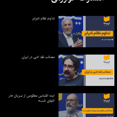
تداوم نظام نابرابر
مصائب نقد ادبی در ایران
ایده اقتباس معکوس از سریال «در
انتهای شب»